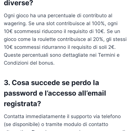
diverse?
Ogni gioco ha una percentuale di contributo al
wagering. Se una slot contribuisce al 100%, ogni
10€ scommessi riducono il requisito di 10€. Se un
gioco come la roulette contribuisce al 20%, gli stessi
10€ scommessi ridurranno il requisito di soli 2€.
Queste percentuali sono dettagliate nei Termini e
Condizioni del bonus.
3. Cosa succede se perdo la
password e l’accesso all’email
registrata?
Contatta immediatamente il supporto via telefono
(se disponibile) o tramite modulo di contatto