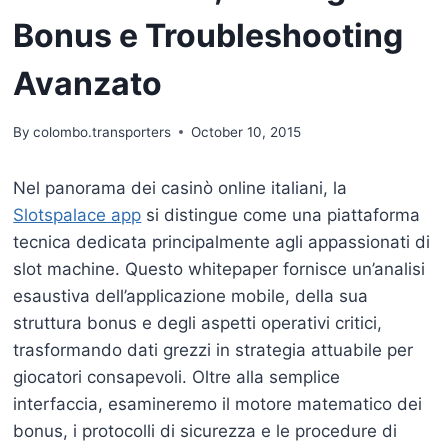
Bonus e Troubleshooting
Avanzato
By
colombo.transporters
October 10, 2015
Nel panorama dei casinò online italiani, la
Slotspalace app
si distingue come una piattaforma
tecnica dedicata principalmente agli appassionati di
slot machine. Questo whitepaper fornisce un’analisi
esaustiva dell’applicazione mobile, della sua
struttura bonus e degli aspetti operativi critici,
trasformando dati grezzi in strategia attuabile per
giocatori consapevoli. Oltre alla semplice
interfaccia, esamineremo il motore matematico dei
bonus, i protocolli di sicurezza e le procedure di