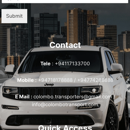
M
a
i
Submit
l
*
Contact
Tele
: +94117133700
Mobile
:
+94718178888 / +94774268888
E Mail :
colombo.transporters@gmail.com /
info@colombotransport.com
Quick Access