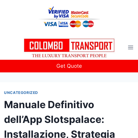
Skip
to
content
Get Quote
UNCATEGORIZED
Manuale Definitivo
dell’App Slotspalace:
Installazione, Strategia