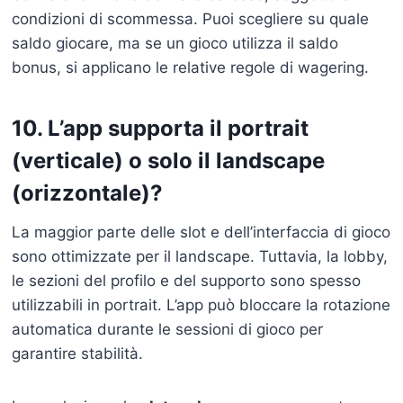
condizioni di scommessa. Puoi scegliere su quale
saldo giocare, ma se un gioco utilizza il saldo
bonus, si applicano le relative regole di wagering.
10. L’app supporta il portrait
(verticale) o solo il landscape
(orizzontale)?
La maggior parte delle slot e dell’interfaccia di gioco
sono ottimizzate per il landscape. Tuttavia, la lobby,
le sezioni del profilo e del supporto sono spesso
utilizzabili in portrait. L’app può bloccare la rotazione
automatica durante le sessioni di gioco per
garantire stabilità.