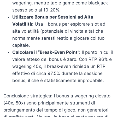
wagering, mentre table game come blackjack
spesso solo al 10-20%.
Utilizzare Bonus per Sessioni ad Alta
Volatilità:
Usa il bonus per esplorare slot ad
alta volatilità (potenziale di vincita alta) che
normalmente saresti restio a giocare col tuo
capitale.
Calcolare il “Break-Even Point”:
Il punto in cui il
valore atteso del bonus è zero. Con RTP 96% e
wagering 40x, il break-even richiede un RTP
effettivo di circa 97.5% durante la sessione
bonus, il che è statisticamente improbabile.
Conclusione strategica: I bonus a wagering elevato
(40x, 50x) sono principalmente strumenti di
prolungamento del tempo di gioco, non generatori
di profitto certi. Valutali in base al costo per ora di