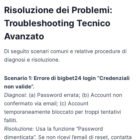
Risoluzione dei Problemi:
Troubleshooting Tecnico
Avanzato
Di seguito scenari comuni e relative procedure di
diagnosi e risoluzione.
Scenario 1: Errore di
bigbet24 login
“Credenziali
non valide”.
Diagnosi:
(a) Password errata; (b) Account non
confermato via email; (c) Account
temporaneamente bloccato per troppi tentativi
falliti.
Risoluzione:
Usa la funzione “Password
dimenticata”. Se non ricevi l’email di reset, contatta