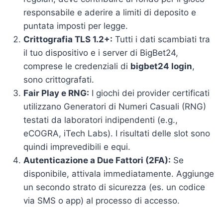
responsabile e aderire a limiti di deposito e
puntata imposti per legge.
Crittografia TLS 1.2+:
Tutti i dati scambiati tra
il tuo dispositivo e i server di BigBet24,
comprese le credenziali di
bigbet24 login
,
sono crittografati.
Fair Play e RNG:
I giochi dei provider certificati
utilizzano Generatori di Numeri Casuali (RNG)
testati da laboratori indipendenti (e.g.,
eCOGRA, iTech Labs). I risultati delle slot sono
quindi imprevedibili e equi.
Autenticazione a Due Fattori (2FA):
Se
disponibile, attivala immediatamente. Aggiunge
un secondo strato di sicurezza (es. un codice
via SMS o app) al processo di accesso.