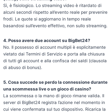
Sì, è fisiologico. Lo streaming video è ritardato di
alcuni secondi rispetto all’evento reale per prevenire
frodi. Le quote si aggiornano in tempo reale
basandosi sull’evento effettivo, non sullo streaming.
4. Posso avere due account su BigBet24?
No. Il possesso di account multipli è esplicitamente
vietato dai Termini di Servizio e porta alla chiusura
di tutti gli account e alla confisca dei saldi (clausola
di abuso di bonus).
5. Cosa succede se perdo la connessione durante
una scommessa live o un gioco di casino?
La scommessa o la mano di gioco rimane valida. Il
server di BigBet24 registra l’azione nel momento in
cui viene confermata sul tuo dispositivo. Ricarica la