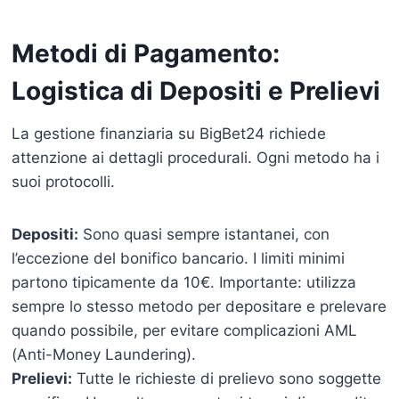
Metodi di Pagamento:
Logistica di Depositi e Prelievi
La gestione finanziaria su BigBet24 richiede
attenzione ai dettagli procedurali. Ogni metodo ha i
suoi protocolli.
Depositi:
Sono quasi sempre istantanei, con
l’eccezione del bonifico bancario. I limiti minimi
partono tipicamente da 10€. Importante: utilizza
sempre lo stesso metodo per depositare e prelevare
quando possibile, per evitare complicazioni AML
(Anti-Money Laundering).
Prelievi:
Tutte le richieste di prelievo sono soggette