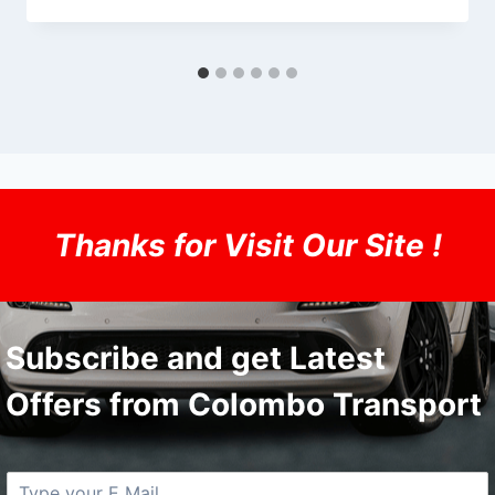
Thanks for Visit Our Site !
Subscribe and get Latest
Offers from Colombo Transport
E