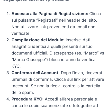
Accesso alla Pagina di Registrazione:
Clicca
sul pulsante “Registrati” nell’header del sito.
Non utilizzare link provenienti da email non
verificate.
Compilazione del Modulo:
Inserisci dati
anagrafici identici a quelli presenti sui tuoi
documenti ufficiali. Discrepanze (es. “Marco” vs
“Marco Giuseppe”) bloccheranno la verifica
KYC.
Conferma dell’Account:
Dopo l’invio, riceverai
un’email di conferma. Clicca sul link per attivare
l’account. Se non la ricevi, controlla la cartella
dello spam.
Procedura KYC:
Accedi all’area personale e
carica le copie scannerizzate o fotografie ad