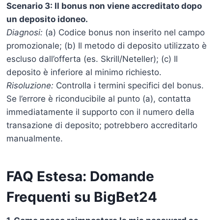
Scenario 3: Il bonus non viene accreditato dopo
un deposito idoneo.
Diagnosi:
(a) Codice bonus non inserito nel campo
promozionale; (b) Il metodo di deposito utilizzato è
escluso dall’offerta (es. Skrill/Neteller); (c) Il
deposito è inferiore al minimo richiesto.
Risoluzione:
Controlla i termini specifici del bonus.
Se l’errore è riconducibile al punto (a), contatta
immediatamente il supporto con il numero della
transazione di deposito; potrebbero accreditarlo
manualmente.
FAQ Estesa: Domande
Frequenti su BigBet24