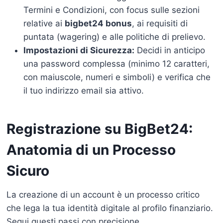
Termini e Condizioni, con focus sulle sezioni
relative ai
bigbet24 bonus
, ai requisiti di
puntata (wagering) e alle politiche di prelievo.
Impostazioni di Sicurezza:
Decidi in anticipo
una password complessa (minimo 12 caratteri,
con maiuscole, numeri e simboli) e verifica che
il tuo indirizzo email sia attivo.
Registrazione su BigBet24:
Anatomia di un Processo
Sicuro
La creazione di un account è un processo critico
che lega la tua identità digitale al profilo finanziario.
Segui questi passi con precisione.