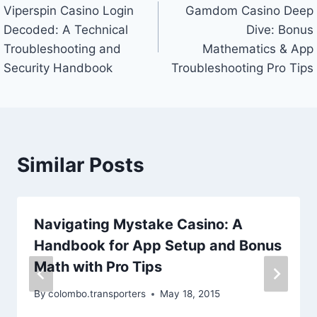
Viperspin Casino Login
Gamdom Casino Deep
navigation
Decoded: A Technical
Dive: Bonus
Troubleshooting and
Mathematics & App
Security Handbook
Troubleshooting Pro Tips
Similar Posts
Navigating Mystake Casino: A
Handbook for App Setup and Bonus
Math with Pro Tips
By
colombo.transporters
May 18, 2015