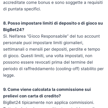
accreditate come bonus e sono soggette a requisiti
di puntata specifici.
8. Posso impostare limiti di deposito o di gioco su
BigBet24?
Sì. Nell’area “Gioco Responsabile” del tuo account
personale puoi impostare limiti giornalieri,
settimanali o mensili per depositi, perdite e tempo
di gioco. Questi limiti, una volta impostati, non
possono essere revocati prima del termine del
periodo di raffreddamento (cooling-off) stabilito per
legge.
9. Come viene calcolata la commissione sui
prelievi con carta di credito?
BigBet24 tipicamente non applica commissioni.