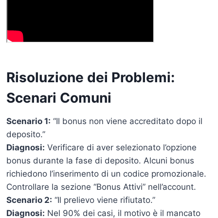
Risoluzione dei Problemi:
Scenari Comuni
Scenario 1:
“Il bonus non viene accreditato dopo il
deposito.”
Diagnosi:
Verificare di aver selezionato l’opzione
bonus durante la fase di deposito. Alcuni bonus
richiedono l’inserimento di un codice promozionale.
Controllare la sezione “Bonus Attivi” nell’account.
Scenario 2:
“Il prelievo viene rifiutato.”
Diagnosi:
Nel 90% dei casi, il motivo è il mancato