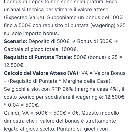
I bonus di deposito non sono soldi gratuiti. Ecco
un’analisi tecnica per stimare il valore atteso
(Expected Value). Supponiamo un bonus del 100%
fino a 500€ con requisito di puntata (wagering) x25
sul solo importo bonus.
Scenario:
Deposito di 500€ -> Bonus di 500€ ->
Capitale di gioco totale: 1000€.
Requisito di Puntata Totale:
500€ (bonus) x 25 =
12.500€.
Calcolo del Valore Atteso (VA):
VA = Valore Bonus
– (Requisito di Puntata * Margine della Casa).
Se giochi a slot con RTP 96% (margine casa 4%), il
costo teorico per soddisfare il wagering è: 12.500€
* 0.04 = 500€.
Quindi, VA = 500€ – 500€ = 0€. Questo modello
dimostra che il valore del bonus è strettamente
legato al gioco scelto. Puntare su giochi con