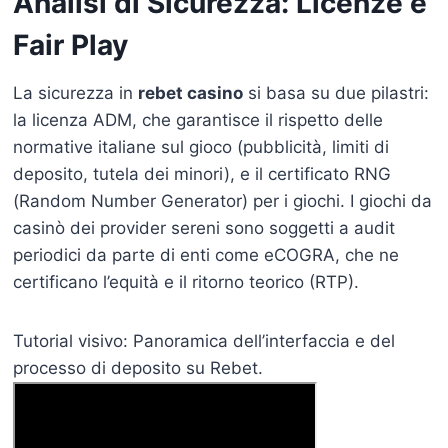
Analisi di Sicurezza: Licenze e
Fair Play
La sicurezza in
rebet casino
si basa su due pilastri:
la licenza ADM, che garantisce il rispetto delle
normative italiane sul gioco (pubblicità, limiti di
deposito, tutela dei minori), e il certificato RNG
(Random Number Generator) per i giochi. I giochi da
casinò dei provider sereni sono soggetti a audit
periodici da parte di enti come eCOGRA, che ne
certificano l’equità e il ritorno teorico (RTP).
Tutorial visivo: Panoramica dell’interfaccia e del
processo di deposito su Rebet.