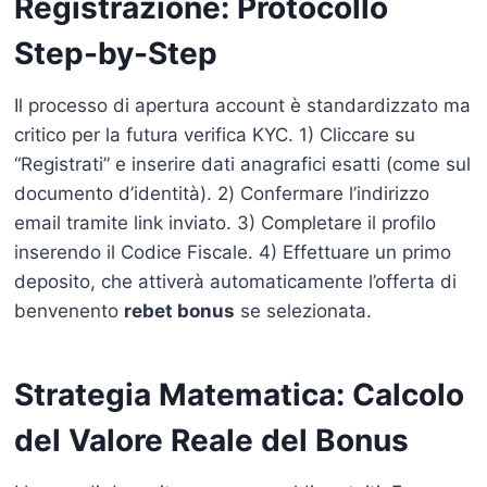
Registrazione: Protocollo
Step-by-Step
Il processo di apertura account è standardizzato ma
critico per la futura verifica KYC. 1) Cliccare su
“Registrati” e inserire dati anagrafici esatti (come sul
documento d’identità). 2) Confermare l’indirizzo
email tramite link inviato. 3) Completare il profilo
inserendo il Codice Fiscale. 4) Effettuare un primo
deposito, che attiverà automaticamente l’offerta di
benvenento
rebet bonus
se selezionata.
Strategia Matematica: Calcolo
del Valore Reale del Bonus