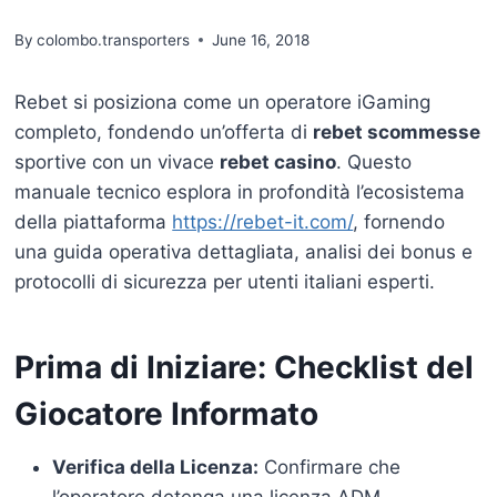
By
colombo.transporters
June 16, 2018
Rebet si posiziona come un operatore iGaming
completo, fondendo un’offerta di
rebet scommesse
sportive con un vivace
rebet casino
. Questo
manuale tecnico esplora in profondità l’ecosistema
della piattaforma
https://rebet-it.com/
, fornendo
una guida operativa dettagliata, analisi dei bonus e
protocolli di sicurezza per utenti italiani esperti.
Prima di Iniziare: Checklist del
Giocatore Informato
Verifica della Licenza:
Confirmare che
l’operatore detenga una licenza ADM