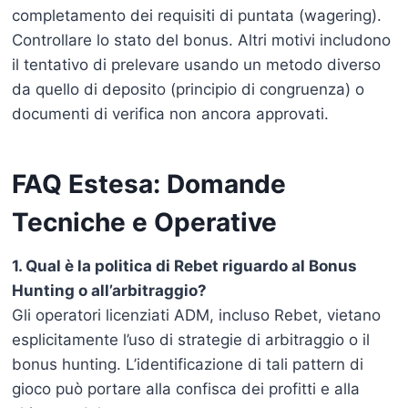
completamento dei requisiti di puntata (wagering).
Controllare lo stato del bonus. Altri motivi includono
il tentativo di prelevare usando un metodo diverso
da quello di deposito (principio di congruenza) o
documenti di verifica non ancora approvati.
FAQ Estesa: Domande
Tecniche e Operative
1. Qual è la politica di Rebet riguardo al Bonus
Hunting o all’arbitraggio?
Gli operatori licenziati ADM, incluso Rebet, vietano
esplicitamente l’uso di strategie di arbitraggio o il
bonus hunting. L’identificazione di tali pattern di
gioco può portare alla confisca dei profitti e alla