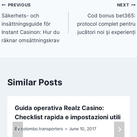
Post
PREVIOUS
NEXT
Säkerhets- och
Cod bonus bet365:
navigation
insättningsguide för
protocol complet pentru
Instant Casinon: Hur du
jucători noi și experienți
räknar omsättningskrav
Similar Posts
Guida operativa Realz Casino:
Checklist rapida e impostazioni utili
By
colombo.transporters
June 10, 2017