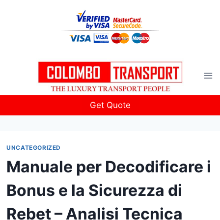
Skip
to
content
Get Quote
UNCATEGORIZED
Manuale per Decodificare i
Bonus e la Sicurezza di
Rebet – Analisi Tecnica