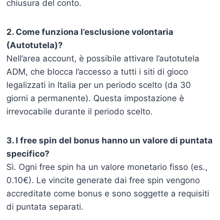
chiusura del conto.
2. Come funziona l’esclusione volontaria
(Autotutela)?
Nell’area account, è possibile attivare l’autotutela
ADM, che blocca l’accesso a tutti i siti di gioco
legalizzati in Italia per un periodo scelto (da 30
giorni a permanente). Questa impostazione è
irrevocabile durante il periodo scelto.
3. I free spin del bonus hanno un valore di puntata
specifico?
Sì. Ogni free spin ha un valore monetario fisso (es.,
0.10€). Le vincite generate dai free spin vengono
accreditate come bonus e sono soggette a requisiti
di puntata separati.