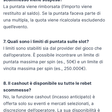
La puntata viene rimborsata (l’importo viene
restituito al saldo). Se la puntata faceva parte di
una multipla, la quota viene ricalcolata escludendo
quell’evento.
7. Quali sono i limiti di puntata sulle slot?
I limiti sono stabiliti sia dal provider del gioco che
dall’operatore. È possibile incontrare un limite di
puntata massima per spin (es., 50€) e un limite di
vincita massima per spin (es., 250.000€).
8. Il cashout è disponibile su tutte le
rebet
scommesse
?
No, la funzione cashout (incasso anticipato) è
offerta solo su eventi e mercati selezionati, a
discrezione dell’operatore. La sua disponibilità è