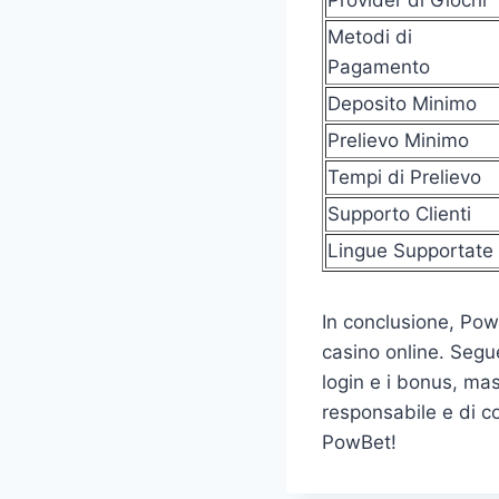
Metodi di
Pagamento
Deposito Minimo
Prelievo Minimo
Tempi di Prelievo
Supporto Clienti
Lingue Supportate
In conclusione, Pow
casino online. Segu
login e i bonus, ma
responsabile e di co
PowBet!