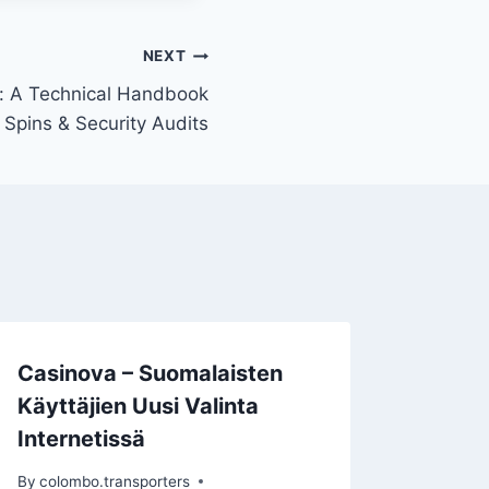
NEXT
e: A Technical Handbook
e Spins & Security Audits
Casinova – Suomalaisten
Käyttäjien Uusi Valinta
Internetissä
By
colombo.transporters