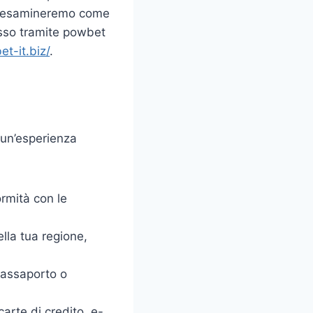
ca, esamineremo come
cesso tramite powbet
et-it.biz/
.
 un’esperienza
ormità con le
lla tua regione,
passaporto o
arte di credito, e-