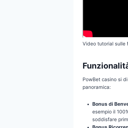
Video tutorial sulle
Funzionalit
PowBet casino si dis
panoramica:
Bonus di Benv
esempio il 100
soddisfare prima
Bonus Ricorren