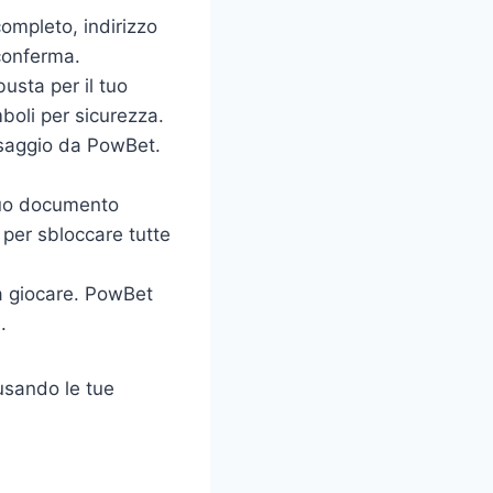
ompleto, indirizzo
 conferma.
sta per il tuo
boli per sicurezza.
essaggio da PowBet.
tuo documento
o per sbloccare tutte
 a giocare. PowBet
.
 usando le tue