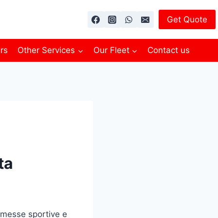
Get Quote
ers
Other Services
Our Fleet
Contact us
ta
mmesse sportive e