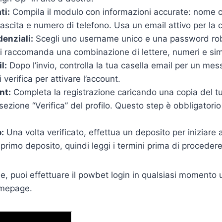
ti:
Compila il modulo con informazioni accurate: nome c
nascita e numero di telefono. Usa un email attivo per la
enziali:
Scegli uno username unico e una password robu
i raccomanda una combinazione di lettere, numeri e sim
l:
Dopo l’invio, controlla la tua casella email per un m
i verifica per attivare l’account.
nt:
Completa la registrazione caricando una copia del 
 sezione “Verifica” del profilo. Questo step è obbligatori
:
Una volta verificato, effettua un deposito per iniziare
 primo deposito, quindi leggi i termini prima di procedere
ne, puoi effettuare il powbet login in qualsiasi momento
omepage.