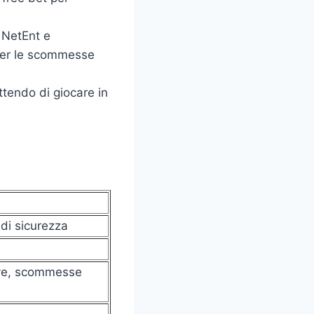
 NetEnt e
 Per le scommesse
tendo di giocare in
di sicurezza
live, scommesse