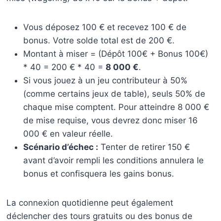
Vous déposez 100 € et recevez 100 € de
bonus. Votre solde total est de 200 €.
Montant à miser = (Dépôt 100€ + Bonus 100€)
* 40 = 200 € * 40 =
8 000 €
.
Si vous jouez à un jeu contributeur à 50%
(comme certains jeux de table), seuls 50% de
chaque mise comptent. Pour atteindre 8 000 €
de mise requise, vous devrez donc miser 16
000 € en valeur réelle.
Scénario d’échec :
Tenter de retirer 150 €
avant d’avoir rempli les conditions annulera le
bonus et confisquera les gains bonus.
La connexion quotidienne peut également
déclencher des tours gratuits ou des bonus de