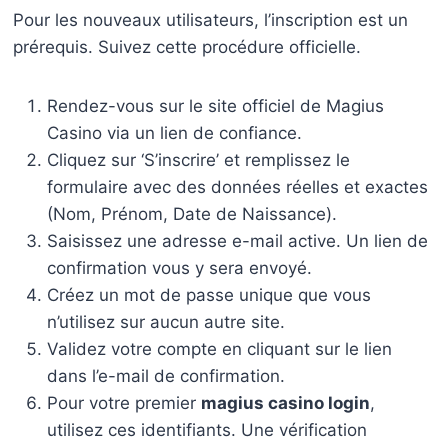
Pour les nouveaux utilisateurs, l’inscription est un
prérequis. Suivez cette procédure officielle.
Rendez-vous sur le site officiel de Magius
Casino via un lien de confiance.
Cliquez sur ‘S’inscrire’ et remplissez le
formulaire avec des données réelles et exactes
(Nom, Prénom, Date de Naissance).
Saisissez une adresse e-mail active. Un lien de
confirmation vous y sera envoyé.
Créez un mot de passe unique que vous
n’utilisez sur aucun autre site.
Validez votre compte en cliquant sur le lien
dans l’e-mail de confirmation.
Pour votre premier
magius casino login
,
utilisez ces identifiants. Une vérification