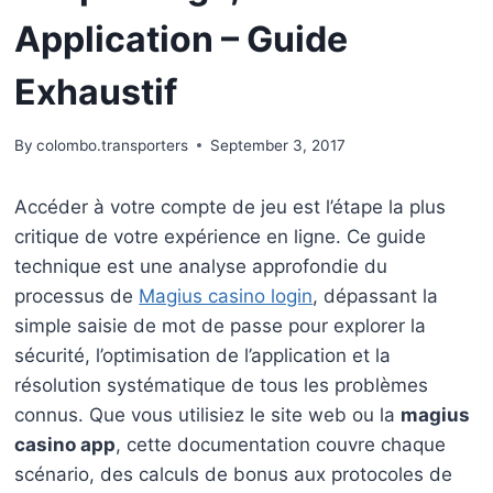
Application – Guide
Exhaustif
By
colombo.transporters
September 3, 2017
Accéder à votre compte de jeu est l’étape la plus
critique de votre expérience en ligne. Ce guide
technique est une analyse approfondie du
processus de
Magius casino login
, dépassant la
simple saisie de mot de passe pour explorer la
sécurité, l’optimisation de l’application et la
résolution systématique de tous les problèmes
connus. Que vous utilisiez le site web ou la
magius
casino app
, cette documentation couvre chaque
scénario, des calculs de bonus aux protocoles de