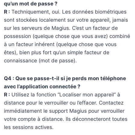
qu’un mot de passe ?
R :
Techniquement, oui. Les données biométriques
sont stockées localement sur votre appareil, jamais
sur les serveurs de Magius. C’est un facteur de
possession (quelque chose que vous avez) combiné
à un facteur inhérent (quelque chose que vous
êtes), bien plus fort qu’un simple facteur de
connaissance (mot de passe).
Q4 : Que se passe-t-il si je perds mon téléphone
avec l’application connectée ?
R :
Utilisez la fonction “Localiser mon appareil” à
distance pour le verrouiller ou l’effacer. Contactez
immédiatement le support Magius pour verrouiller
votre compte à distance. Ils déconnecteront toutes
les sessions actives.