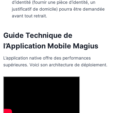
d’identité (fournir une pièce d’identité, un
justificatif de domicile) pourra être demandée
avant tout retrait.
Guide Technique de
l’Application Mobile Magius
L’application native offre des performances
supérieures. Voici son architecture de déploiement.