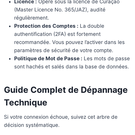
Licence :
Opéré sous la licence de Curaçao
(Master Licence No. 365/JAZ), audité
régulièrement.
Protection des Comptes :
La double
authentification (2FA) est fortement
recommandée. Vous pouvez l’activer dans les
paramètres de sécurité de votre compte.
Politique de Mot de Passe :
Les mots de passe
sont hachés et salés dans la base de données.
Guide Complet de Dépannage
Technique
Si votre connexion échoue, suivez cet arbre de
décision systématique.