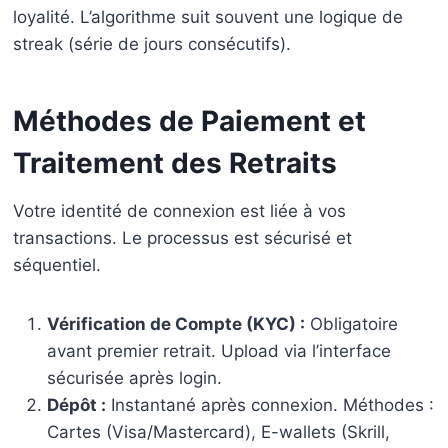
loyalité. L’algorithme suit souvent une logique de
streak (série de jours consécutifs).
Méthodes de Paiement et
Traitement des Retraits
Votre identité de connexion est liée à vos
transactions. Le processus est sécurisé et
séquentiel.
Vérification de Compte (KYC) :
Obligatoire
avant premier retrait. Upload via l’interface
sécurisée après login.
Dépôt :
Instantané après connexion. Méthodes :
Cartes (Visa/Mastercard), E-wallets (Skrill,