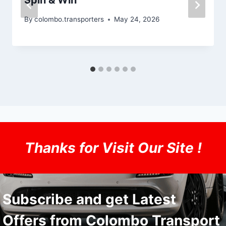
By
colombo.transporters
May 24, 2026
Thanks for Visit Our Site !
Subscribe and get Latest
Offers from Colombo Transport