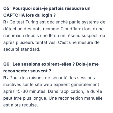
Q5 : Pourquoi dois-je parfois résoudre un
CAPTCHA lors du login ?
R :
Ce test Turing est déclenché par le système de
détection des bots (comme Cloudflare) lors d’une
connexion depuis une IP ou un réseau suspect, ou
après plusieurs tentatives. C’est une mesure de
sécurité standard.
Q6 : Les sessions expirent-elles ? Dois-je me
reconnecter souvent ?
R :
Pour des raisons de sécurité, les sessions
inactives sur le site web expirent généralement
après 15-30 minutes. Dans l’application, la durée
peut être plus longue. Une reconnexion manuelle
est alors requise.