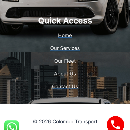
Quick Access
Home
Our Services
Our Fleet
About Us
Contact Us
© 2026 Colombo Transport