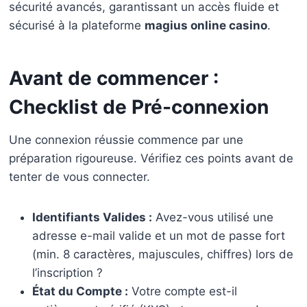
sécurité avancés, garantissant un accès fluide et
sécurisé à la plateforme
magius online casino
.
Avant de commencer :
Checklist de Pré-connexion
Une connexion réussie commence par une
préparation rigoureuse. Vérifiez ces points avant de
tenter de vous connecter.
Identifiants Valides :
Avez-vous utilisé une
adresse e-mail valide et un mot de passe fort
(min. 8 caractères, majuscules, chiffres) lors de
l’inscription ?
État du Compte :
Votre compte est-il