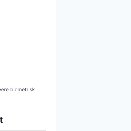
.
ivere biometrisk
t