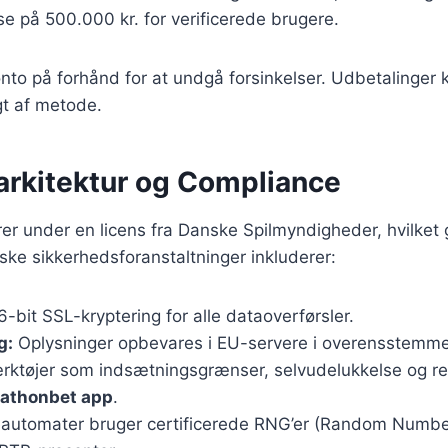
 på 500.000 kr. for verificerede brugere.
nto på forhånd for at undgå forsinkelser. Udbetalinger k
t af metode.
arkitektur og Compliance
r under en licens fra Danske Spilmyndigheder, hvilket g
iske sikkerhedsforanstaltninger inkluderer:
-bit SSL-kryptering for alle dataoverførsler.
g:
Oplysninger opbevares i EU-servere i overensstem
ktøjer som indsætningsgrænser, selvudelukkelse og rea
athonbet app
.
eautomater bruger certificerede RNG’er (Random Numb