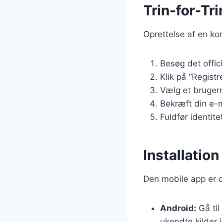
Trin-for-Tr
Oprettelse af en kon
Besøg det offic
Klik på “Registr
Vælg et bruger
Bekræft din e-m
Fuldfør identite
Installati
Den mobile app er o
Android:
Gå til
ukendte kilder i