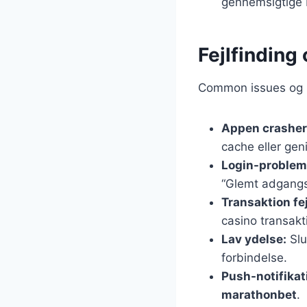
gennemsigtige 
Fejlfinding
Common issues og l
Appen crasher
cache eller geni
Login-problem
“Glemt adgangs
Transaktion fej
casino transakt
Lav ydelse:
Slu
forbindelse.
Push-notifikati
marathonbet
.