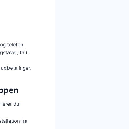
 og telefon.
taver, tal).
r udbetalinger.
Appen
lerer du:
tallation fra