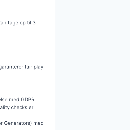
an tage op til 3
aranterer fair play
melse med GDPR.
lity checks er
er Generators) med