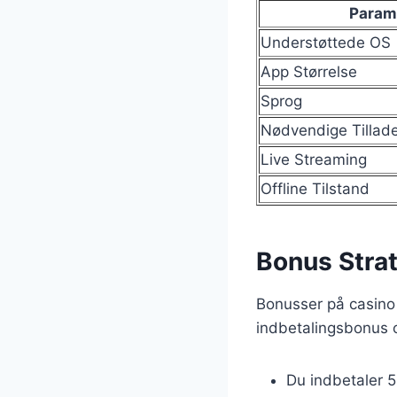
Param
Understøttede OS
App Størrelse
Sprog
Nødvendige Tillade
Live Streaming
Offline Tilstand
Bonus Stra
Bonusser på casino
indbetalingsbonus o
Du indbetaler 5