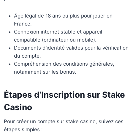
Âge légal de 18 ans ou plus pour jouer en
France.
Connexion internet stable et appareil
compatible (ordinateur ou mobile).
Documents d’identité valides pour la vérification
du compte.
Compréhension des conditions générales,
notamment sur les bonus.
Étapes d’Inscription sur Stake
Casino
Pour créer un compte sur stake casino, suivez ces
étapes simples :