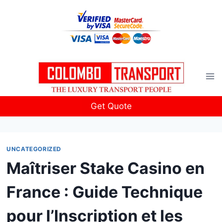
Skip
to
content
Get Quote
UNCATEGORIZED
Maîtriser Stake Casino en
France : Guide Technique
pour l’Inscription et les