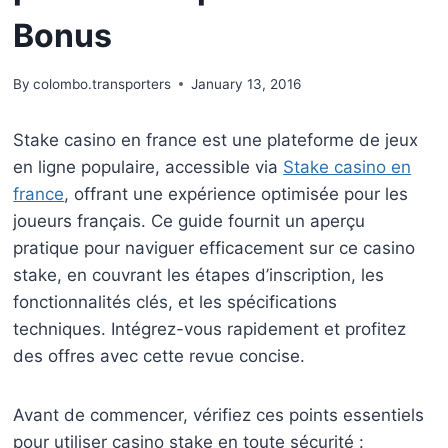
Bonus
By
colombo.transporters
January 13, 2016
Stake casino en france est une plateforme de jeux
en ligne populaire, accessible via
Stake casino en
france
, offrant une expérience optimisée pour les
joueurs français. Ce guide fournit un aperçu
pratique pour naviguer efficacement sur ce casino
stake, en couvrant les étapes d’inscription, les
fonctionnalités clés, et les spécifications
techniques. Intégrez-vous rapidement et profitez
des offres avec cette revue concise.
Avant de commencer, vérifiez ces points essentiels
pour utiliser casino stake en toute sécurité :