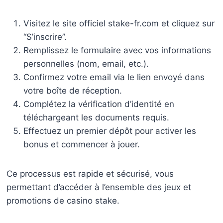
Visitez le site officiel stake-fr.com et cliquez sur
“S’inscrire”.
Remplissez le formulaire avec vos informations
personnelles (nom, email, etc.).
Confirmez votre email via le lien envoyé dans
votre boîte de réception.
Complétez la vérification d’identité en
téléchargeant les documents requis.
Effectuez un premier dépôt pour activer les
bonus et commencer à jouer.
Ce processus est rapide et sécurisé, vous
permettant d’accéder à l’ensemble des jeux et
promotions de casino stake.