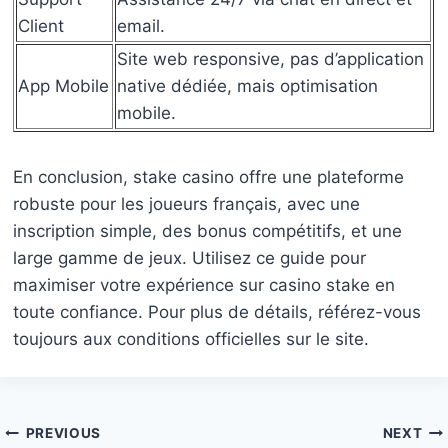
Client
email.
Site web responsive, pas d’application
App Mobile
native dédiée, mais optimisation
mobile.
En conclusion, stake casino offre une plateforme
robuste pour les joueurs français, avec une
inscription simple, des bonus compétitifs, et une
large gamme de jeux. Utilisez ce guide pour
maximiser votre expérience sur casino stake en
toute confiance. Pour plus de détails, référez-vous
toujours aux conditions officielles sur le site.
Post
PREVIOUS
NEXT