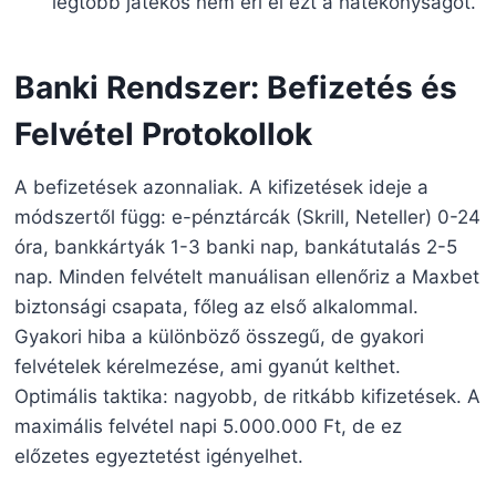
legtöbb játékos nem éri el ezt a hatékonyságot.
Banki Rendszer: Befizetés és
Felvétel Protokollok
A befizetések azonnaliak. A kifizetések ideje a
módszertől függ: e-pénztárcák (Skrill, Neteller) 0-24
óra, bankkártyák 1-3 banki nap, bankátutalás 2-5
nap. Minden felvételt manuálisan ellenőriz a Maxbet
biztonsági csapata, főleg az első alkalommal.
Gyakori hiba a különböző összegű, de gyakori
felvételek kérelmezése, ami gyanút kelthet.
Optimális taktika: nagyobb, de ritkább kifizetések. A
maximális felvétel napi 5.000.000 Ft, de ez
előzetes egyeztetést igényelhet.