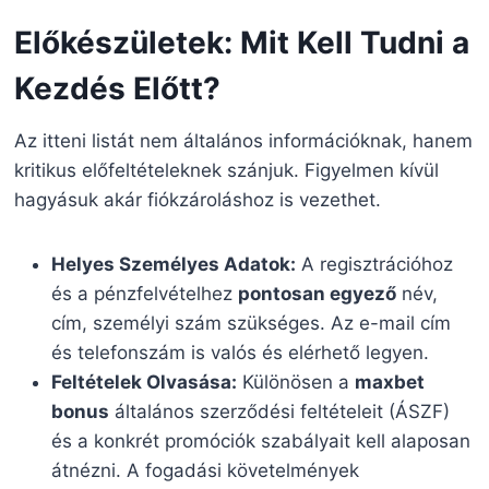
Előkészületek: Mit Kell Tudni a
Kezdés Előtt?
Az itteni listát nem általános információknak, hanem
kritikus előfeltételeknek szánjuk. Figyelmen kívül
hagyásuk akár fiókzároláshoz is vezethet.
Helyes Személyes Adatok:
A regisztrációhoz
és a pénzfelvételhez
pontosan egyező
név,
cím, személyi szám szükséges. Az e-mail cím
és telefonszám is valós és elérhető legyen.
Feltételek Olvasása:
Különösen a
maxbet
bonus
általános szerződési feltételeit (ÁSZF)
és a konkrét promóciók szabályait kell alaposan
átnézni. A fogadási követelmények