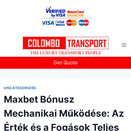
Skip
to
content
Get Quote
UNCATEGORIZED
Maxbet Bónusz
Mechanikai Működése: Az
Érték és a Fogások Teljes