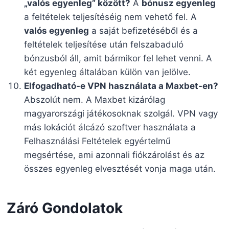
„valós egyenleg” között?
A
bónusz egyenleg
a feltételek teljesítéséig nem vehető fel. A
valós egyenleg
a saját befizetéséből és a
feltételek teljesítése után felszabaduló
bónzusból áll, amit bármikor fel lehet venni. A
két egyenleg általában külön van jelölve.
Elfogadható-e VPN használata a Maxbet-en?
Abszolút nem. A Maxbet kizárólag
magyarországi játékosoknak szolgál. VPN vagy
más lokációt álcázó szoftver használata a
Felhasználási Feltételek egyértelmű
megsértése, ami azonnali fiókzárolást és az
összes egyenleg elvesztését vonja maga után.
Záró Gondolatok