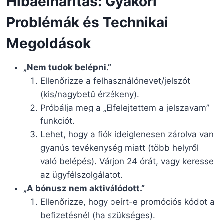
Hibaelhárítás: Gyakori
Problémák és Technikai
Megoldások
„Nem tudok belépni.”
Ellenőrizze a felhasználónevet/jelszót
(kis/nagybetű érzékeny).
Próbálja meg a „Elfelejtettem a jelszavam”
funkciót.
Lehet, hogy a fiók ideiglenesen zárolva van
gyanús tevékenység miatt (több helyről
való belépés). Várjon 24 órát, vagy keresse
az ügyfélszolgálatot.
„A bónusz nem aktiválódott.”
Ellenőrizze, hogy beírt-e promóciós kódot a
befizetésnél (ha szükséges).