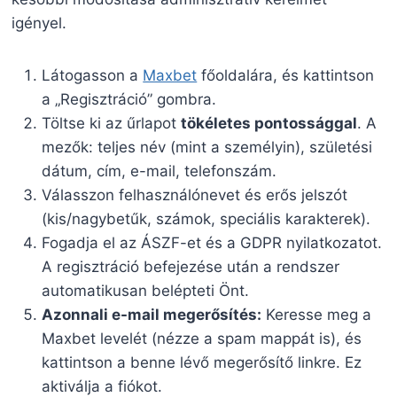
igényel.
Látogasson a
Maxbet
főoldalára, és kattintson
a „Regisztráció” gombra.
Töltse ki az űrlapot
tökéletes pontossággal
. A
mezők: teljes név (mint a személyin), születési
dátum, cím, e-mail, telefonszám.
Válasszon felhasználónevet és erős jelszót
(kis/nagybetűk, számok, speciális karakterek).
Fogadja el az ÁSZF-et és a GDPR nyilatkozatot.
A regisztráció befejezése után a rendszer
automatikusan belépteti Önt.
Azonnali e-mail megerősítés:
Keresse meg a
Maxbet levelét (nézze a spam mappát is), és
kattintson a benne lévő megerősítő linkre. Ez
aktiválja a fiókot.