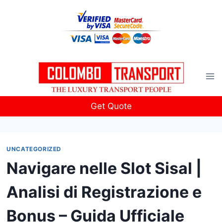
Skip
to
content
Get Quote
UNCATEGORIZED
Navigare nelle Slot Sisal |
Analisi di Registrazione e
Bonus – Guida Ufficiale