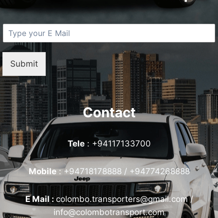
E
M
a
i
Submit
l
*
Contact
Tele
: +94117133700
Mobile
:
+94718178888 / +94774268888
E Mail :
colombo.transporters@gmail.com /
info@colombotransport.com