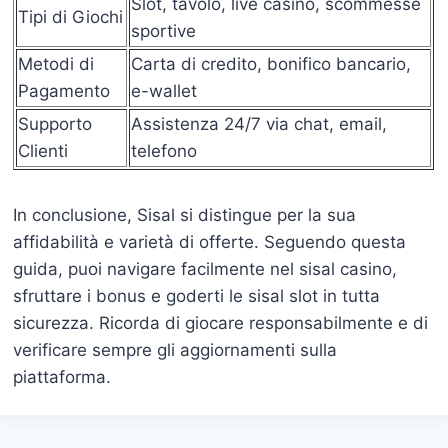
Slot, tavolo, live casino, scommesse
Tipi di Giochi
sportive
Metodi di
Carta di credito, bonifico bancario,
Pagamento
e-wallet
Supporto
Assistenza 24/7 via chat, email,
Clienti
telefono
In conclusione, Sisal si distingue per la sua
affidabilità e varietà di offerte. Seguendo questa
guida, puoi navigare facilmente nel sisal casino,
sfruttare i bonus e goderti le sisal slot in tutta
sicurezza. Ricorda di giocare responsabilmente e di
verificare sempre gli aggiornamenti sulla
piattaforma.