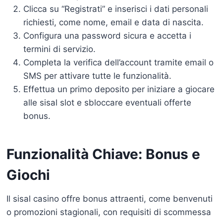
Clicca su “Registrati” e inserisci i dati personali
richiesti, come nome, email e data di nascita.
Configura una password sicura e accetta i
termini di servizio.
Completa la verifica dell’account tramite email o
SMS per attivare tutte le funzionalità.
Effettua un primo deposito per iniziare a giocare
alle sisal slot e sbloccare eventuali offerte
bonus.
Funzionalità Chiave: Bonus e
Giochi
Il sisal casino offre bonus attraenti, come benvenuti
o promozioni stagionali, con requisiti di scommessa