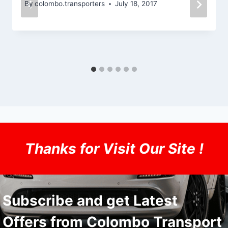
By
colombo.transporters
July 18, 2017
Thanks for Visit Our Site !
Subscribe and get Latest
Offers from Colombo Transport