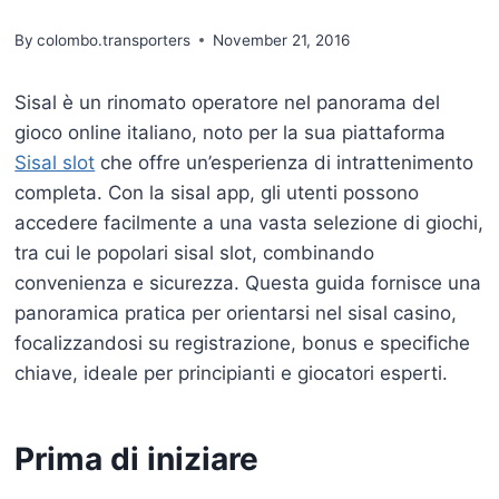
By
colombo.transporters
November 21, 2016
Sisal è un rinomato operatore nel panorama del
gioco online italiano, noto per la sua piattaforma
Sisal slot
che offre un’esperienza di intrattenimento
completa. Con la sisal app, gli utenti possono
accedere facilmente a una vasta selezione di giochi,
tra cui le popolari sisal slot, combinando
convenienza e sicurezza. Questa guida fornisce una
panoramica pratica per orientarsi nel sisal casino,
focalizzandosi su registrazione, bonus e specifiche
chiave, ideale per principianti e giocatori esperti.
Prima di iniziare