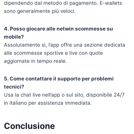
dipendendo dal metodo di pagamento. E-wallets
sono generalmente più veloci.
4. Posso giocare alle netwin scommesse su
mobile?
Assolutamente sì, l’app offre una sezione dedicata
alle scommesse sportive e live con quote
aggiornate in tempo reale.
5. Come contattare il supporto per problemi
tecnici?
Usa la chat live nell’app o sul sito, disponibile 24/7
in italiano per assistenza immediata.
Conclusione