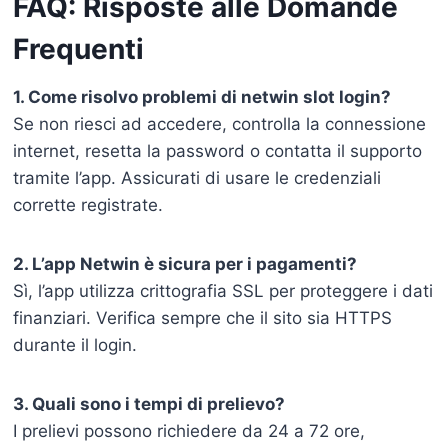
FAQ: Risposte alle Domande
Frequenti
1. Come risolvo problemi di netwin slot login?
Se non riesci ad accedere, controlla la connessione
internet, resetta la password o contatta il supporto
tramite l’app. Assicurati di usare le credenziali
corrette registrate.
2. L’app Netwin è sicura per i pagamenti?
Sì, l’app utilizza crittografia SSL per proteggere i dati
finanziari. Verifica sempre che il sito sia HTTPS
durante il login.
3. Quali sono i tempi di prelievo?
I prelievi possono richiedere da 24 a 72 ore,