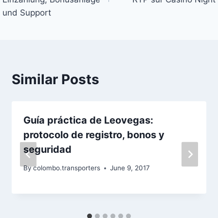
und Support
Similar Posts
Guía práctica de Leovegas:
protocolo de registro, bonos y
seguridad
By
colombo.transporters
June 9, 2017