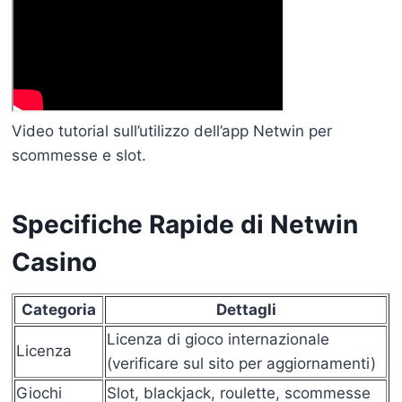
Video tutorial sull’utilizzo dell’app Netwin per
scommesse e slot.
Specifiche Rapide di Netwin
Casino
Categoria
Dettagli
Licenza di gioco internazionale
Licenza
(verificare sul sito per aggiornamenti)
Giochi
Slot, blackjack, roulette, scommesse