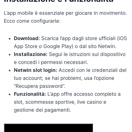
L’app mobile è essenziale per giocare in movimento.
Ecco come configurarla:
Download:
Scarica l’app dagli store ufficiali (iOS
App Store o Google Play) o dal sito Netwin.
Installazione:
Segui le istruzioni sul dispositivo
e concedi i permessi necessari.
Netwin slot login:
Accedi con le credenziali del
tuo account; se hai problemi, usa l’opzione
“Recupera password”.
Funzionalità:
L’app offre accesso completo a
slot, scommesse sportive, live casino e
gestione dei pagamenti.