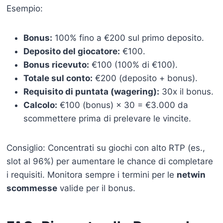
Esempio:
Bonus:
100% fino a €200 sul primo deposito.
Deposito del giocatore:
€100.
Bonus ricevuto:
€100 (100% di €100).
Totale sul conto:
€200 (deposito + bonus).
Requisito di puntata (wagering):
30x il bonus.
Calcolo:
€100 (bonus) × 30 = €3.000 da
scommettere prima di prelevare le vincite.
Consiglio: Concentrati su giochi con alto RTP (es.,
slot al 96%) per aumentare le chance di completare
i requisiti. Monitora sempre i termini per le
netwin
scommesse
valide per il bonus.