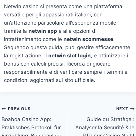
Netwin casino si presenta come una piattaforma
versatile per gli appassionati italiani, con
un’attenzione particolare all’esperienza mobile
tramite la
netwin app
e alle opzioni di
intrattenimento come le
netwin scommesse
.
Seguendo questa guida, puoi gestire efficacemente
la registrazione, il
netwin slot login
, e ottimizzare i
bonus con calcoli precisi. Ricorda di giocare
responsabilmente e di verificare sempre i termini e
condizioni aggiornati sul sito ufficiale.
Post
PREVIOUS
NEXT
Boaboa Casino App:
Guide du Stratège :
navigation
Praktisches Protokoll für
Analyser la Sécurité & le
Einzahlung, Bonusanlage
RTP sur Casino Night