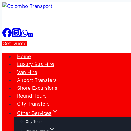
Skip
to
content
Get Quote
Home
Luxury Bus Hire
Van Hire
Airport Transfers
Shore Excursions
Round Tours
City Transfers
Other Services
City Tours