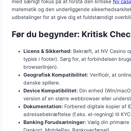
med særligt fokus på at forstå den kritiske
Nv casi
matematik og den underliggende sikkerhedsarkitektur
udbetalinger for at give dig et fuldstændigt overbli
Før du begynder: Kritisk Chec
Licens & Sikkerhed:
Bekræft, at NV Casino o
typisk i footer). Sørg for, at forbindelsen brug
browserlinjen).
Geografisk Kompatibilitet:
Verificér, at online
danske spillere.
Device Kompatibilitet:
Din enhed (Win/macOS
version af en større webbrowser eller under
Dokumentation:
Forbered digitale kopier af I
adressebekræftelse (f.eks. el-regning) til K
Banking Forudsætninger:
Vælg din primære i
Dankort, MobilePay, Bankoverførsel).