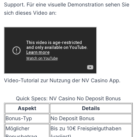
Support. Für eine visuelle Demonstration sehen Sie
sich dieses Video an:
Video-Tutorial zur Nutzung der NV Casino App.
Quick Specs: NV Casino No Deposit Bonus
Aspekt
Details
Bonus-Typ
No Deposit Bonus
Möglicher
Bis zu 10€ Freispielguthaben
Bonusbetrag
(variiert)