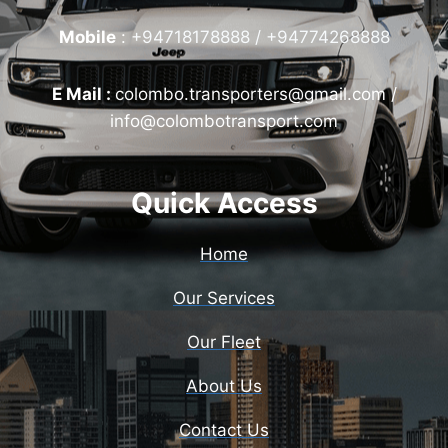
Mobile
:
+94718178888 / +94774268888
E Mail :
colombo.transporters@gmail.com /
info@colombotransport.com
Quick Access
Home
Our Services
Our Fleet
About Us
Contact Us