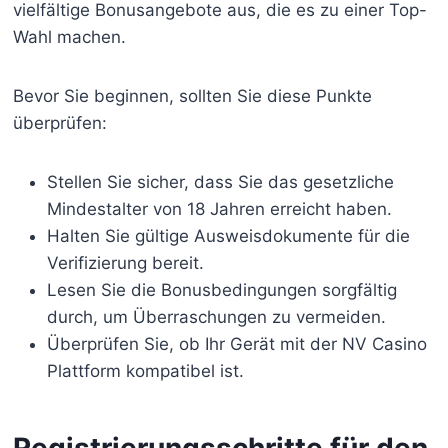
vielfältige Bonusangebote aus, die es zu einer Top-
Wahl machen.
Bevor Sie beginnen, sollten Sie diese Punkte
überprüfen:
Stellen Sie sicher, dass Sie das gesetzliche
Mindestalter von 18 Jahren erreicht haben.
Halten Sie gültige Ausweisdokumente für die
Verifizierung bereit.
Lesen Sie die Bonusbedingungen sorgfältig
durch, um Überraschungen zu vermeiden.
Überprüfen Sie, ob Ihr Gerät mit der NV Casino
Plattform kompatibel ist.
Registrierungsschritte für den