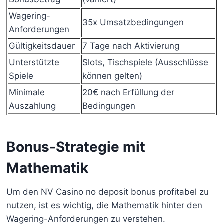
Wagering-
35x Umsatzbedingungen
Anforderungen
Gültigkeitsdauer
7 Tage nach Aktivierung
Unterstützte
Slots, Tischspiele (Ausschlüsse
Spiele
können gelten)
Minimale
20€ nach Erfüllung der
Auszahlung
Bedingungen
Bonus-Strategie mit
Mathematik
Um den NV Casino no deposit bonus profitabel zu
nutzen, ist es wichtig, die Mathematik hinter den
Wagering-Anforderungen zu verstehen.