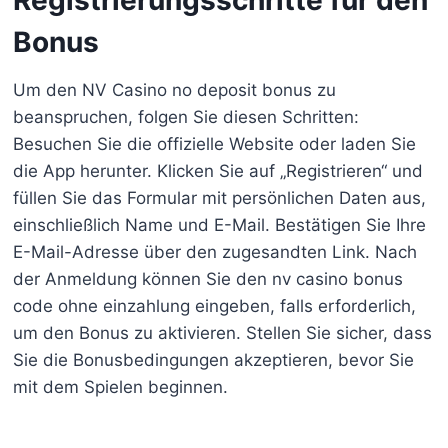
Bonus
Um den NV Casino no deposit bonus zu
beanspruchen, folgen Sie diesen Schritten:
Besuchen Sie die offizielle Website oder laden Sie
die App herunter. Klicken Sie auf „Registrieren“ und
füllen Sie das Formular mit persönlichen Daten aus,
einschließlich Name und E-Mail. Bestätigen Sie Ihre
E-Mail-Adresse über den zugesandten Link. Nach
der Anmeldung können Sie den nv casino bonus
code ohne einzahlung eingeben, falls erforderlich,
um den Bonus zu aktivieren. Stellen Sie sicher, dass
Sie die Bonusbedingungen akzeptieren, bevor Sie
mit dem Spielen beginnen.