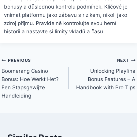
bonusy a důslednou kontrolu podmínek. Klíčové je
vnímat platformu jako zábavu s rizikem, nikoli jako
zdroj příjmu. Pravidelně kontrolujte svou herní
historii a nastavte si limity vkladů a času.
Post
PREVIOUS
NEXT
Boomerang Casino
Unlocking Playfina
navigation
Bonus: Hoe Werkt Het?
Bonus Features – A
Een Stapsgewijze
Handbook with Pro Tips
Handleiding