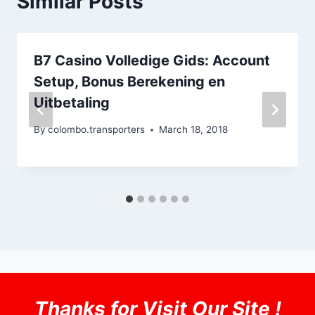
Similar Posts
B7 Casino Volledige Gids: Account
Setup, Bonus Berekening en
Uitbetaling
By
colombo.transporters
March 18, 2018
Thanks for Visit Our Site !