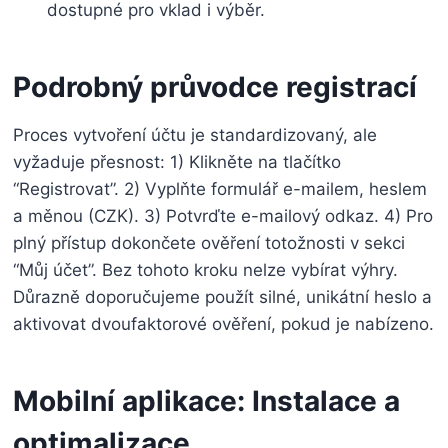
dostupné pro vklad i výběr.
Podrobný průvodce registrací
Proces vytvoření účtu je standardizovaný, ale
vyžaduje přesnost: 1) Klikněte na tlačítko
“Registrovat”. 2) Vyplňte formulář e-mailem, heslem
a měnou (CZK). 3) Potvrďte e-mailový odkaz. 4) Pro
plný přístup dokončete ověření totožnosti v sekci
“Můj účet”. Bez tohoto kroku nelze vybírat výhry.
Důrazně doporučujeme použít silné, unikátní heslo a
aktivovat dvoufaktorové ověření, pokud je nabízeno.
Mobilní aplikace: Instalace a
optimalizace