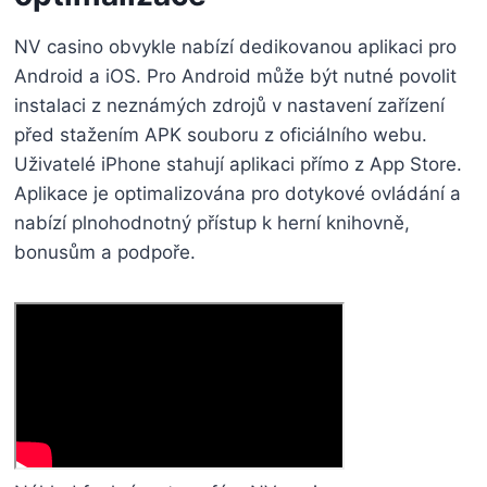
NV casino obvykle nabízí dedikovanou aplikaci pro
Android a iOS. Pro Android může být nutné povolit
instalaci z neznámých zdrojů v nastavení zařízení
před stažením APK souboru z oficiálního webu.
Uživatelé iPhone stahují aplikaci přímo z App Store.
Aplikace je optimalizována pro dotykové ovládání a
nabízí plnohodnotný přístup k herní knihovně,
bonusům a podpoře.