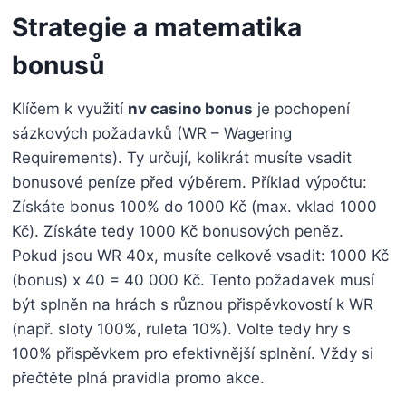
Strategie a matematika
bonusů
Klíčem k využití
nv casino bonus
je pochopení
sázkových požadavků (WR – Wagering
Requirements). Ty určují, kolikrát musíte vsadit
bonusové peníze před výběrem. Příklad výpočtu:
Získáte bonus 100% do 1000 Kč (max. vklad 1000
Kč). Získáte tedy 1000 Kč bonusových peněz.
Pokud jsou WR 40x, musíte celkově vsadit: 1000 Kč
(bonus) x 40 = 40 000 Kč. Tento požadavek musí
být splněn na hrách s různou přispěvkovostí k WR
(např. sloty 100%, ruleta 10%). Volte tedy hry s
100% přispěvkem pro efektivnější splnění. Vždy si
přečtěte plná pravidla promo akce.