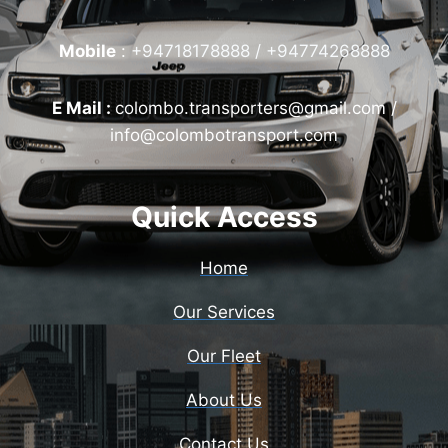
Mobile
:
+94718178888 / +94774268888
E Mail :
colombo.transporters@gmail.com /
info@colombotransport.com
Quick Access
Home
Our Services
Our Fleet
About Us
Contact Us