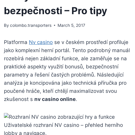
bezpečnosti – Pro tipy
By
colombo.transporters
March 5, 2017
Platforma
Nv casino
se v českém prostředí profiluje
jako komplexní herní portál. Tento podrobný manuál
rozebírá nejen základní funkce, ale zaměřuje se na
praktické aspekty využití bonusů, bezpečnostní
parametry a řešení častých problémů. Následující
analýza je koncipována jako technická příručka pro
poučené hráče, kteří chtějí maximalizovat svou
zkušenost s
nv casino online
.
Uživatelské rozhraní NV casino – přehled herního
lobby a navigace.