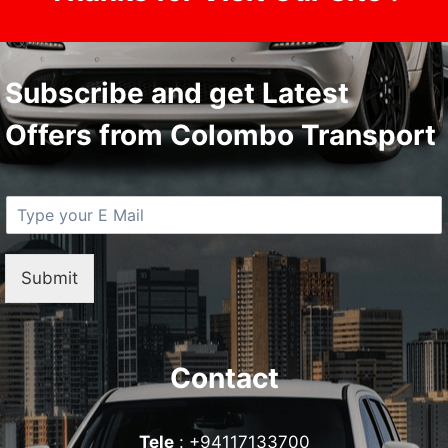
Subscribe and get Latest
Offers from Colombo Transport
E
M
a
i
Submit
l
*
Contact
Tele
: +94117133700