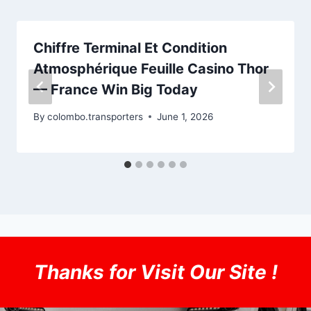
Chiffre Terminal Et Condition
Atmosphérique Feuille Casino Thor
— France Win Big Today
By
colombo.transporters
June 1, 2026
Thanks for Visit Our Site !