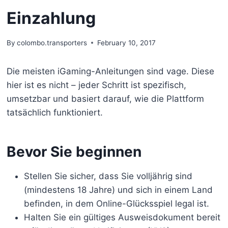
Einzahlung
By
colombo.transporters
February 10, 2017
Die meisten iGaming-Anleitungen sind vage. Diese
hier ist es nicht – jeder Schritt ist spezifisch,
umsetzbar und basiert darauf, wie die Plattform
tatsächlich funktioniert.
Bevor Sie beginnen
Stellen Sie sicher, dass Sie volljährig sind
(mindestens 18 Jahre) und sich in einem Land
befinden, in dem Online-Glücksspiel legal ist.
Halten Sie ein gültiges Ausweisdokument bereit