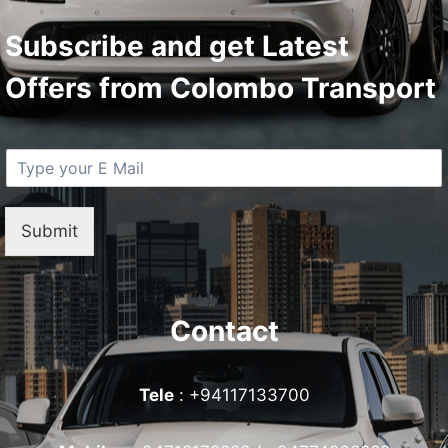
Subscribe and get Latest
Offers from Colombo Transport
E
M
a
i
Submit
l
*
Contact
Tele
: +94117133700