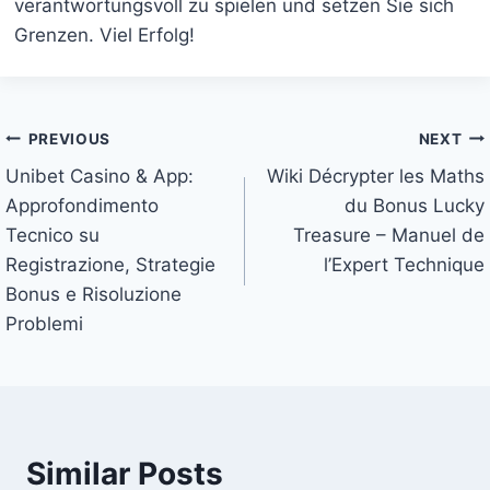
verantwortungsvoll zu spielen und setzen Sie sich
Grenzen. Viel Erfolg!
Post
PREVIOUS
NEXT
Unibet Casino & App:
Wiki Décrypter les Maths
navigation
Approfondimento
du Bonus Lucky
Tecnico su
Treasure – Manuel de
Registrazione, Strategie
l’Expert Technique
Bonus e Risoluzione
Problemi
Similar Posts