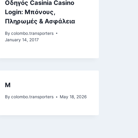
Οδηγός Casinia Casino
Login: Μπόνους,
Πληρωμές & Ασφάλεια
By
colombo.transporters
January 14, 2017
M
By
colombo.transporters
May 18, 2026