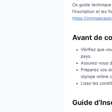
Ce guide technique 
l’inscription et les 
https://olympecasin
Avant de c
Vérifiez que vo
pays.
Assurez-vous d’
Préparez vos do
olympe online c
Lisez les condi
Guide d’Ins