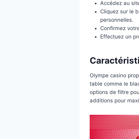
Accédez au site
Cliquez sur le 
personnelles.
Confirmez votre
Effectuez un pr
Caractéris
Olympe casino propo
table comme le black
options de filtre p
additions pour maxi