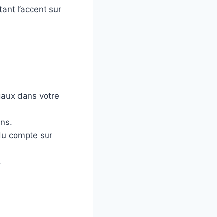
ant l’accent sur
égaux dans votre
ons.
 du compte sur
.