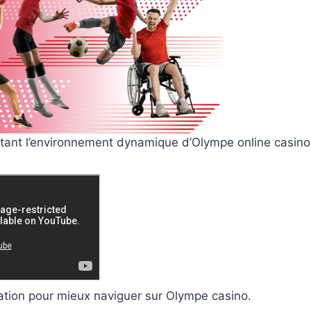
entant l’environnement dynamique d’Olympe online casino
tion pour mieux naviguer sur Olympe casino.