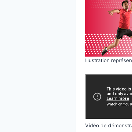
Illustration représ
Vidéo de démonstra