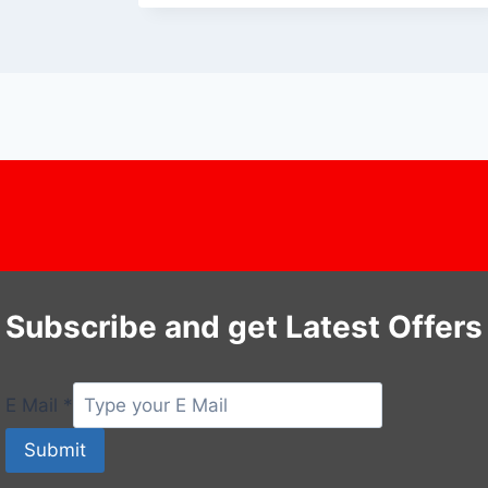
Subscribe and get Latest Offer
E Mail
*
Submit