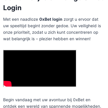
Login
Met een naadloze
0xBet login
zorgt u ervoor dat
uw speeltijd begint zonder gedoe. Uw veiligheid is
onze prioriteit, zodat u zich kunt concentreren op
wat belangrijk is – plezier hebben en winnen!
Begin vandaag met uw avontuur bij 0xBet en
ontdek een wereld van spannende mogelijkheden.