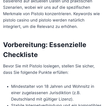
basierend auf aktuellen Daten und praktischen
Szenarien, wobei wir uns auf die spezifischen
Merkmale von Pistolo konzentrieren. Keywords wie
pistolo casino und pistolo werden natürlich
integriert, um die Relevanz zu erhöhen.
Vorbereitung: Essenzielle
Checkliste
Bevor Sie mit Pistolo loslegen, stellen Sie sicher,
dass Sie folgende Punkte erfüllen:
Mindestalter von 18 Jahren und Wohnsitz in
einer zugelassenen Jurisdiktion (z.B.
Deutschland mit gültiger Lizenz).
Stabile Internetverbindung und ein kompatibles