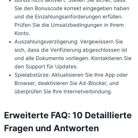
Sie den Bonuscode korrekt eingegeben haben
und die Einzahlungsanforderungen erfüllen.
Prüfen Sie die Umsatzbedingungen in Ihrem
Konto.
Auszahlungsverzögerung: Vergewissern Sie
sich, dass die Verifizierung abgeschlossen ist
und alle Dokumente vorliegen. Kontaktieren Sie
den Support für Updates.
Spielabstürze: Aktualisieren Sie Ihre App oder
Browser, deaktivieren Sie Ad-Blocker, und
überprüfen Sie Ihre Internetverbindung.
Erweiterte FAQ: 10 Detaillierte
Fragen und Antworten