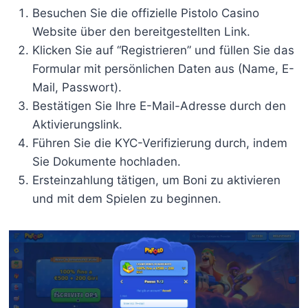
Besuchen Sie die offizielle Pistolo Casino
Website über den bereitgestellten Link.
Klicken Sie auf “Registrieren” und füllen Sie das
Formular mit persönlichen Daten aus (Name, E-
Mail, Passwort).
Bestätigen Sie Ihre E-Mail-Adresse durch den
Aktivierungslink.
Führen Sie die KYC-Verifizierung durch, indem
Sie Dokumente hochladen.
Ersteinzahlung tätigen, um Boni zu aktivieren
und mit dem Spielen zu beginnen.