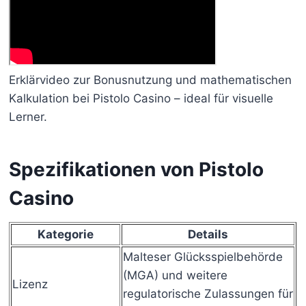
Erklärvideo zur Bonusnutzung und mathematischen
Kalkulation bei Pistolo Casino – ideal für visuelle
Lerner.
Spezifikationen von Pistolo
Casino
Kategorie
Details
Malteser Glücksspielbehörde
(MGA) und weitere
Lizenz
regulatorische Zulassungen für