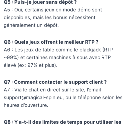
Q5 : Puis-je jouer sans dépôt ?
A5 : Oui, certains jeux en mode démo sont
disponibles, mais les bonus nécessitent
généralement un dépôt.
Q6 : Quels jeux offrent le meilleur RTP ?
A6 : Les jeux de table comme le blackjack (RTP
~99%) et certaines machines à sous avec RTP
élevé (ex: 97% et plus).
Q7 : Comment contacter le support client ?
A7 : Via le chat en direct sur le site, l’email
support@magical-spin.eu, ou le téléphone selon les
heures d’ouverture.
Q8 : Y a-t-il des limites de temps pour utiliser les