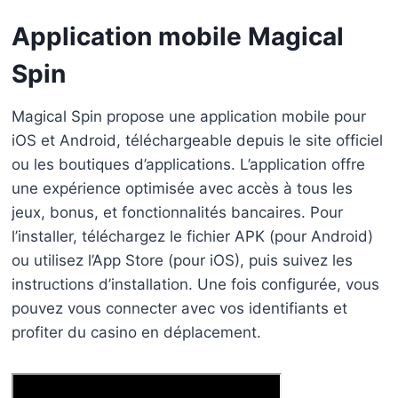
Application mobile Magical
Spin
Magical Spin propose une application mobile pour
iOS et Android, téléchargeable depuis le site officiel
ou les boutiques d’applications. L’application offre
une expérience optimisée avec accès à tous les
jeux, bonus, et fonctionnalités bancaires. Pour
l’installer, téléchargez le fichier APK (pour Android)
ou utilisez l’App Store (pour iOS), puis suivez les
instructions d’installation. Une fois configurée, vous
pouvez vous connecter avec vos identifiants et
profiter du casino en déplacement.