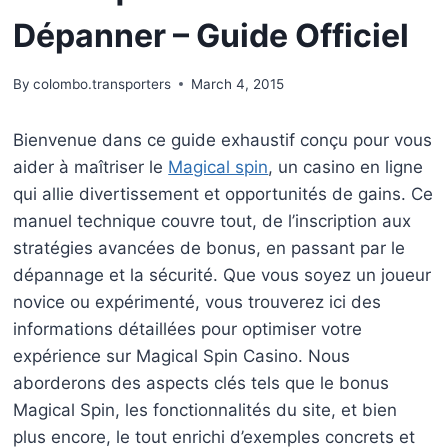
Dépanner – Guide Officiel
By
colombo.transporters
March 4, 2015
Bienvenue dans ce guide exhaustif conçu pour vous
aider à maîtriser le
Magical spin
, un casino en ligne
qui allie divertissement et opportunités de gains. Ce
manuel technique couvre tout, de l’inscription aux
stratégies avancées de bonus, en passant par le
dépannage et la sécurité. Que vous soyez un joueur
novice ou expérimenté, vous trouverez ici des
informations détaillées pour optimiser votre
expérience sur Magical Spin Casino. Nous
aborderons des aspects clés tels que le bonus
Magical Spin, les fonctionnalités du site, et bien
plus encore, le tout enrichi d’exemples concrets et