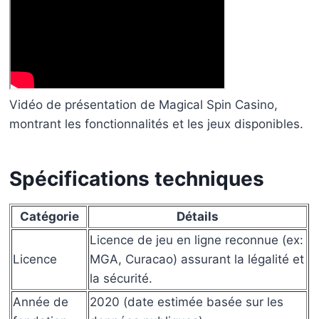
Vidéo de présentation de Magical Spin Casino,
montrant les fonctionnalités et les jeux disponibles.
Spécifications techniques
Catégorie
Détails
Licence de jeu en ligne reconnue (ex:
Licence
MGA, Curacao) assurant la légalité et
la sécurité.
Année de
2020 (date estimée basée sur les