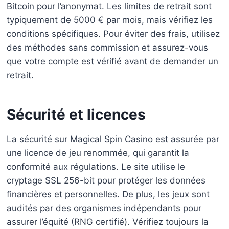
Bitcoin pour l’anonymat. Les limites de retrait sont
typiquement de 5000 € par mois, mais vérifiez les
conditions spécifiques. Pour éviter des frais, utilisez
des méthodes sans commission et assurez-vous
que votre compte est vérifié avant de demander un
retrait.
Sécurité et licences
La sécurité sur Magical Spin Casino est assurée par
une licence de jeu renommée, qui garantit la
conformité aux régulations. Le site utilise le
cryptage SSL 256-bit pour protéger les données
financières et personnelles. De plus, les jeux sont
audités par des organismes indépendants pour
assurer l’équité (RNG certifié). Vérifiez toujours la