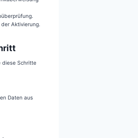
oüberprüfung.
der Aktivierung.
ritt
 diese Schritte
chen Daten aus