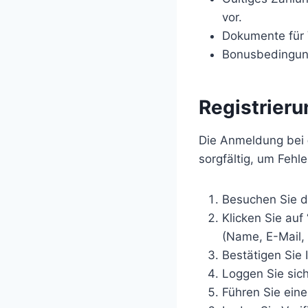
vor.
Dokumente für 
Bonusbedingung
Registrieru
Die Anmeldung bei
sorgfältig, um Fehl
Besuchen Sie di
Klicken Sie auf
(Name, E-Mail,
Bestätigen Sie 
Loggen Sie sich
Führen Sie eine