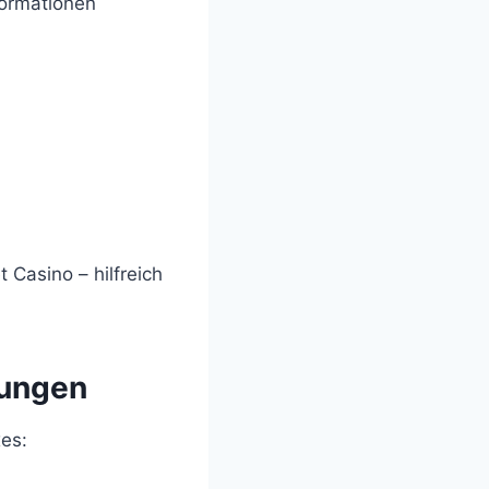
formationen
t Casino – hilfreich
sungen
es: