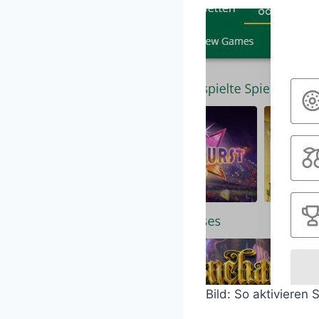
Bild: So aktivieren