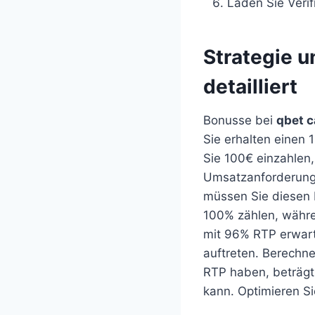
Laden Sie Veri
Strategie 
detailliert
Bonusse bei
qbet c
Sie erhalten einen
Sie 100€ einzahlen
Umsatzanforderung 
müssen Sie diesen B
100% zählen, währen
mit 96% RTP erwart
auftreten. Berechn
RTP haben, beträgt
kann. Optimieren S