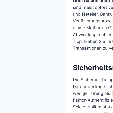
Qbet casino deuts
sind meist sofort v
und Neteller, Bank
Verifizierungsproze
einige Methoden Ge
Abwicklung, nutzen
Tipp: Halten Sie I
Transaktionen zu v
Sicherheit
Die Sicherheit bei
q
Datenüberträge schü
weniger streng als 
Faktor-Authentifiz
Spieler sollten st