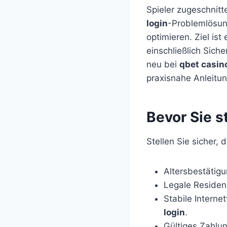
Spieler zugeschnitt
login
-Problemlösung
optimieren. Ziel ist
einschließlich Sich
neu bei
qbet casin
praxisnahe Anleitu
Bevor Sie s
Stellen Sie sicher,
Altersbestätigu
Legale Residen
Stabile Intern
login
.
Gültiges Zahlun