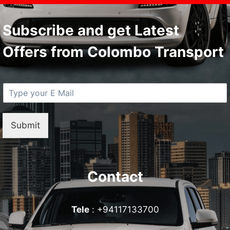
Subscribe and get Latest
Offers from Colombo Transport
E
M
a
i
Submit
l
*
Contact
Tele
: +94117133700