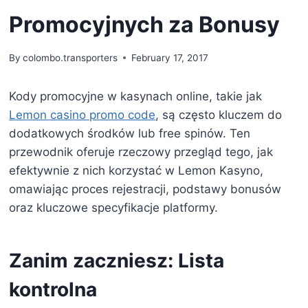
Promocyjnych za Bonusy
By
colombo.transporters
February 17, 2017
Kody promocyjne w kasynach online, takie jak
Lemon casino promo code
, są często kluczem do
dodatkowych środków lub free spinów. Ten
przewodnik oferuje rzeczowy przegląd tego, jak
efektywnie z nich korzystać w Lemon Kasyno,
omawiając proces rejestracji, podstawy bonusów
oraz kluczowe specyfikacje platformy.
Zanim zaczniesz: Lista
kontrolna