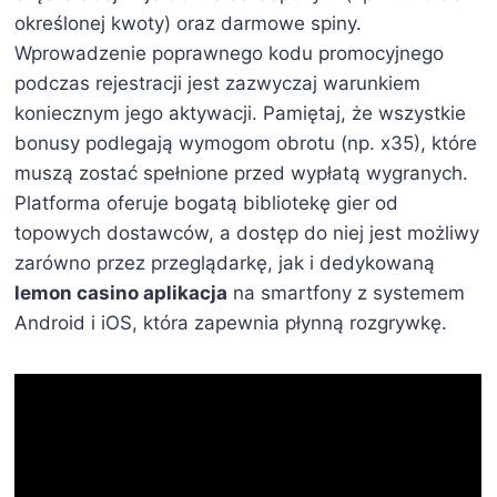
określonej kwoty) oraz darmowe spiny.
Wprowadzenie poprawnego kodu promocyjnego
podczas rejestracji jest zazwyczaj warunkiem
koniecznym jego aktywacji. Pamiętaj, że wszystkie
bonusy podlegają wymogom obrotu (np. x35), które
muszą zostać spełnione przed wypłatą wygranych.
Platforma oferuje bogatą bibliotekę gier od
topowych dostawców, a dostęp do niej jest możliwy
zarówno przez przeglądarkę, jak i dedykowaną
lemon casino aplikacja
na smartfony z systemem
Android i iOS, która zapewnia płynną rozgrywkę.