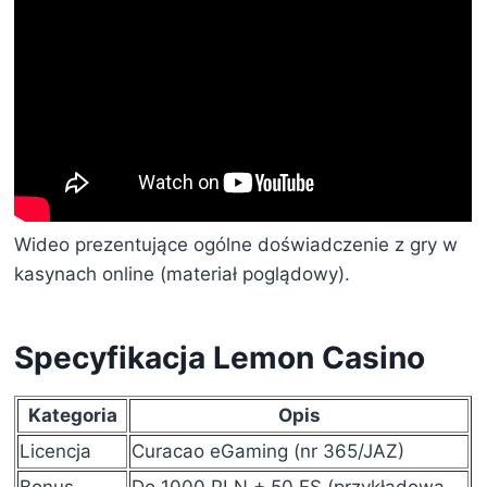
Wideo prezentujące ogólne doświadczenie z gry w
kasynach online (materiał poglądowy).
Specyfikacja Lemon Casino
Kategoria
Opis
Licencja
Curacao eGaming (nr 365/JAZ)
Bonus
Do 1000 PLN + 50 FS (przykładowa