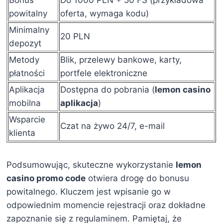
powitalny
oferta, wymaga kodu)
Minimalny
20 PLN
depozyt
Metody
Blik, przelewy bankowe, karty,
płatności
portfele elektroniczne
Aplikacja
Dostępna do pobrania (
lemon casino
mobilna
aplikacja
)
Wsparcie
Czat na żywo 24/7, e-mail
klienta
Podsumowując, skuteczne wykorzystanie
lemon
casino promo code
otwiera drogę do bonusu
powitalnego. Kluczem jest wpisanie go w
odpowiednim momencie rejestracji oraz dokładne
zapoznanie się z regulaminem. Pamiętaj, że