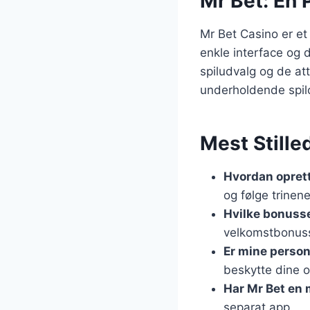
Mr Bet: En P
Mr Bet Casino er et 
enkle interface og 
spiludvalg og de att
underholdende spil
Mest Still
Hvordan oprett
og følge trinene
Hvilke bonusse
velkomstbonuss
Er mine person
beskytte dine o
Har Mr Bet en 
separat app.