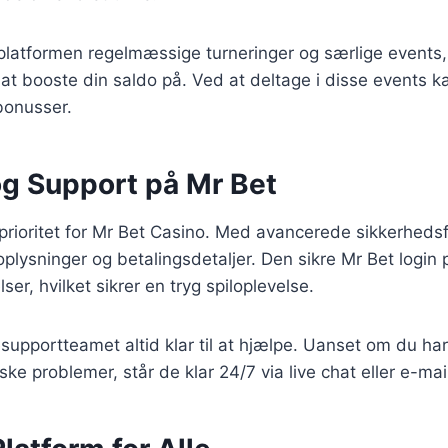
platformen regelmæssige turneringer og særlige events
t booste din saldo på. Ved at deltage i disse events k
bonusser.
og Support på Mr Bet
prioritet for Mr Bet Casino. Med avancerede sikkerheds
oplysninger og betalingsdetaljer. Den sikre Mr Bet login
ser, hvilket sikrer en tryg spiloplevelse.
upportteamet altid klar til at hjælpe. Uanset om du har
ske problemer, står de klar 24/7 via live chat eller e-mai