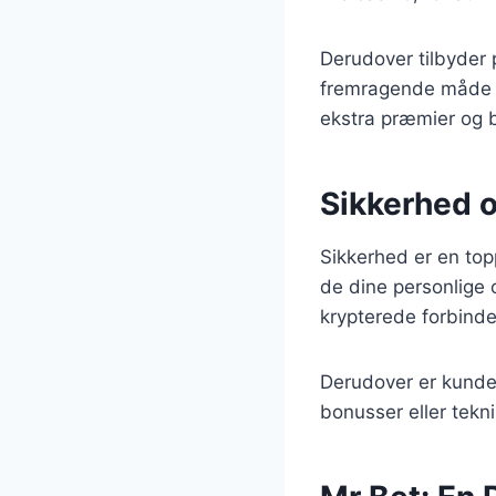
Derudover tilbyder 
fremragende måde a
ekstra præmier og 
Sikkerhed 
Sikkerhed er en top
de dine personlige 
krypterede forbindel
Derudover er kundes
bonusser eller tekni