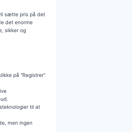
il sætte pris på det
yde det enorme
e, sikker og
ikke på “Registrer”
ive
bud.
teknologier til at
de, men ingen