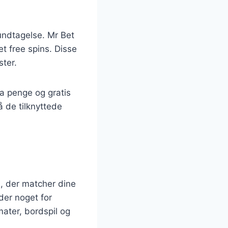
 undtagelse. Mr Bet
t free spins. Disse
ster.
a penge og gratis
å de tilknyttede
l, der matcher dine
der noget for
mater, bordspil og