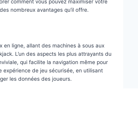
xplorer comment vous pouvez maximiser votre
 des nombreux avantages qu’il offre.
 en ligne, allant des machines à sous aux
kjack. L’un des aspects les plus attrayants du
viale, qui facilite la navigation même pour
e expérience de jeu sécurisée, en utilisant
ger les données des joueurs.