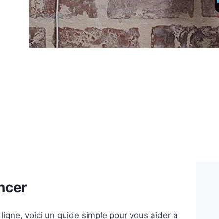
ncer
igne, voici un guide simple pour vous aider à