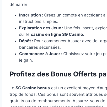
démarrer :
Inscription :
Créez un compte en accédant à
instructions simples.
Exploration des Jeux :
Une fois inscrit, expl
sur le
casino en ligne SG Casino
.
Dépôt :
Pour commencer à jouer avec de l’arge
bancaires sécurisées.
Commencez à Jouer :
Choisissez votre jeu pr
le gain.
Profitez des Bonus Offerts p
Le
SG Casino bonus
est un excellent moyen d’au
trop de fonds. Ces bonus sont souvent attribués 
gratuits ou de remboursements. Assurez-vous de li