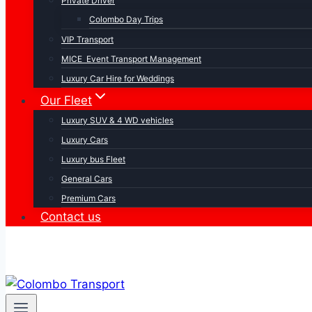
Private Driver
Colombo Day Trips
VIP Transport
MICE Event Transport Management
Luxury Car Hire for Weddings
Our Fleet
Luxury SUV & 4 WD vehicles
Luxury Cars
Luxury bus Fleet
General Cars
Premium Cars
Contact us