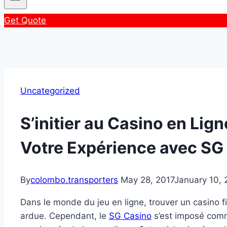
Get Quote
Uncategorized
S’initier au Casino en Li
Votre Expérience avec SG
By
colombo.transporters
May 28, 2017
January 10,
Dans le monde du jeu en ligne, trouver un casino fi
ardue. Cependant, le
SG Casino
s’est imposé comm