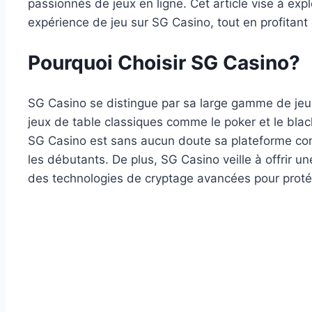
passionnés de jeux en ligne. Cet article vise à e
expérience de jeu sur SG Casino, tout en profitant
Pourquoi Choisir SG Casino?
SG Casino se distingue par sa large gamme de jeux
jeux de table classiques comme le poker et le blac
SG Casino est sans aucun doute sa plateforme convi
les débutants. De plus, SG Casino veille à offrir un
des technologies de cryptage avancées pour proté