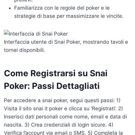
Familiarizza con le regole del poker e le
strategie di base per massimizzare le vincite.
Interfaccia utente di Snai Poker, mostrando tavoli e
tornei disponibili.
Come Registrarsi su Snai
Poker: Passi Dettagliati
Per accedere a snai poker, segui questi passi: 1)
Visita il sito snai it poker e clicca su ‘Registrati’. 2)
Inserisci dati personali come nome, email e data di
nascita. 3) Crea credenziali di login sicure. 4)
Verifica l’account via email o SMS. 5) Completa la