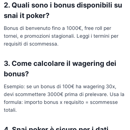
2. Quali sono i bonus disponibili su
snai it poker?
Bonus di benvenuto fino a 1000€, free roll per
tornei, e promozioni stagionali. Leggi i termini per
requisiti di scommessa.
3. Come calcolare il wagering dei
bonus?
Esempio: se un bonus di 100€ ha wagering 30x,
devi scommettere 3000€ prima di prelevare. Usa la
formula: importo bonus x requisito = scommesse
totali.
4. Snai poker è sicuro per i dati