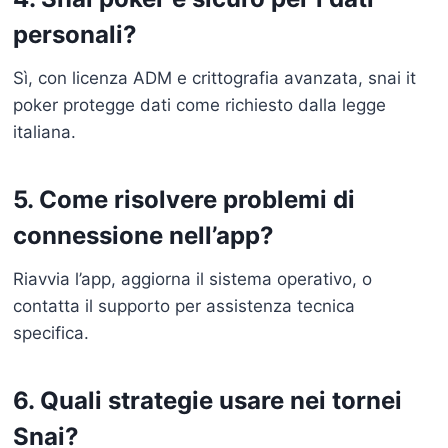
personali?
Sì, con licenza ADM e crittografia avanzata, snai it
poker protegge dati come richiesto dalla legge
italiana.
5. Come risolvere problemi di
connessione nell’app?
Riavvia l’app, aggiorna il sistema operativo, o
contatta il supporto per assistenza tecnica
specifica.
6. Quali strategie usare nei tornei
Snai?