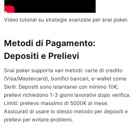
Video tutorial su strategie avanzate per snai poker.
Metodi di Pagamento:
Depositi e Prelievi
Snai poker supporta vari metodi: carte di credito
(Visa/Mastercard), bonifici bancari, e-wallet come
Skrill. Depositi sono istantanei con minimo 10€;
prelievi richiedono 1-3 giorni lavorativi dopo verifica.
Limiti: prelievo massimo di 5000€ al mese.
Assicurati di usare lo stesso metodo per depositi e
prelievi per evitare problemi.