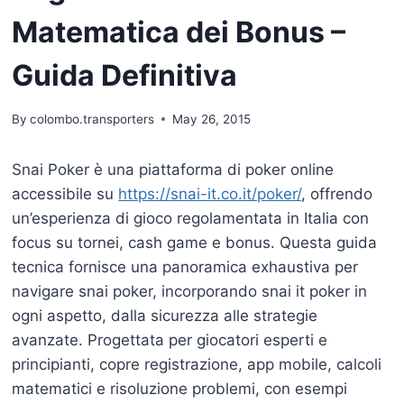
Matematica dei Bonus –
Guida Definitiva
By
colombo.transporters
May 26, 2015
Snai Poker è una piattaforma di poker online
accessibile su
https://snai-it.co.it/poker/
, offrendo
un’esperienza di gioco regolamentata in Italia con
focus su tornei, cash game e bonus. Questa guida
tecnica fornisce una panoramica exhaustiva per
navigare snai poker, incorporando snai it poker in
ogni aspetto, dalla sicurezza alle strategie
avanzate. Progettata per giocatori esperti e
principianti, copre registrazione, app mobile, calcoli
matematici e risoluzione problemi, con esempi