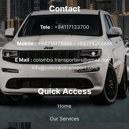
Contact
Tele
: +94117133700
Mobile
:
+94718178888 / +94774268888
E Mail :
colombo.transporters@gmail.com /
info@colombotransport.com
Quick Access
Home
Our Services