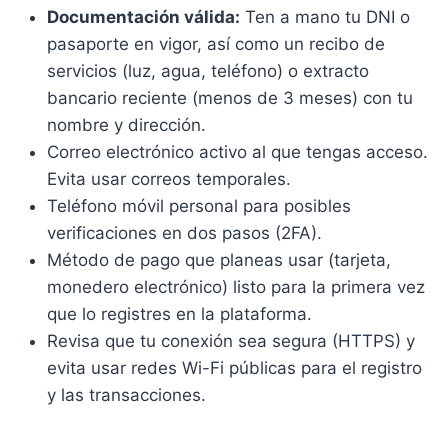
Documentación válida:
Ten a mano tu DNI o
pasaporte en vigor, así como un recibo de
servicios (luz, agua, teléfono) o extracto
bancario reciente (menos de 3 meses) con tu
nombre y dirección.
Correo electrónico activo al que tengas acceso.
Evita usar correos temporales.
Teléfono móvil personal para posibles
verificaciones en dos pasos (2FA).
Método de pago que planeas usar (tarjeta,
monedero electrónico) listo para la primera vez
que lo registres en la plataforma.
Revisa que tu conexión sea segura (HTTPS) y
evita usar redes Wi-Fi públicas para el registro
y las transacciones.