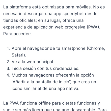
La plataforma está optimizada para móviles. No es
necesario descargar una app speedybet desde
tiendas oficiales; en su lugar, ofrece una
experiencia de aplicación web progresiva (PWA).
Para acceder:
Abre el navegador de tu smartphone (Chrome,
Safari).
Ve a la web principal.
Inicia sesión con tus credenciales.
Muchos navegadores ofrecerán la opción
“Añadir a la pantalla de inicio”, que crea un
icono similar al de una app nativa.
La PWA funciona offline para ciertas funciones y
suele ser más ligera que una app descargable. Para