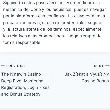
Siguiendo estos pasos técnicos y entendiendo la
mecánica del bono y los requisitos, puedes navegar
por la plataforma con confianza. La clave está en la
preparación previa, el uso de credenciales seguras
y la lectura atenta de los términos, especialmente
los relativos a las promociones. Juega siempre de
forma responsable.
Post
PREVIOUS
NEXT
The Ninewin Casino
Jak Získat a Využít Nv
navigation
Deep Dive: Mastering
Casino Bonus
Registration, Login Fixes
and Bonus Strategy