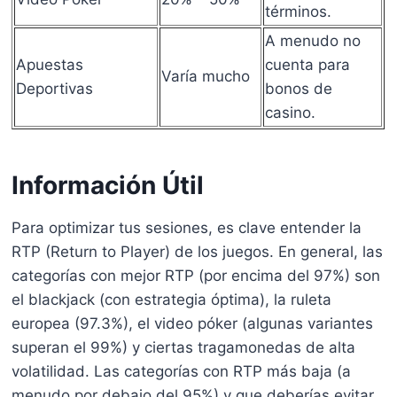
términos.
A menudo no
Apuestas
cuenta para
Varía mucho
Deportivas
bonos de
casino.
Información Útil
Para optimizar tus sesiones, es clave entender la
RTP (Return to Player) de los juegos. En general, las
categorías con mejor RTP (por encima del 97%) son
el blackjack (con estrategia óptima), la ruleta
europea (97.3%), el video póker (algunas variantes
superan el 99%) y ciertas tragamonedas de alta
volatilidad. Las categorías con RTP más baja (a
menudo por debajo del 95%) y que deberías evitar