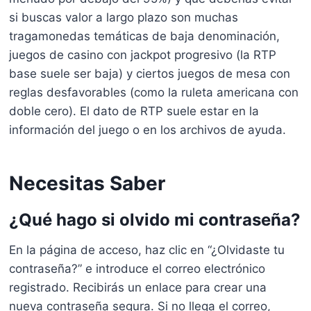
si buscas valor a largo plazo son muchas
tragamonedas temáticas de baja denominación,
juegos de casino con jackpot progresivo (la RTP
base suele ser baja) y ciertos juegos de mesa con
reglas desfavorables (como la ruleta americana con
doble cero). El dato de RTP suele estar en la
información del juego o en los archivos de ayuda.
Necesitas Saber
¿Qué hago si olvido mi contraseña?
En la página de acceso, haz clic en “¿Olvidaste tu
contraseña?” e introduce el correo electrónico
registrado. Recibirás un enlace para crear una
nueva contraseña segura. Si no llega el correo,