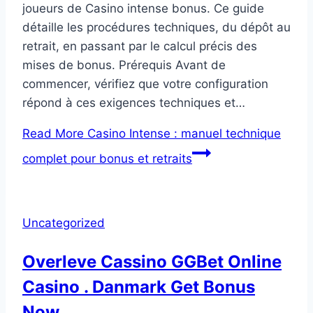
joueurs de Casino intense bonus. Ce guide
détaille les procédures techniques, du dépôt au
retrait, en passant par le calcul précis des
mises de bonus. Prérequis Avant de
commencer, vérifiez que votre configuration
répond à ces exigences techniques et…
Read More
Casino Intense : manuel technique
complet pour bonus et retraits
Uncategorized
Overleve Cassino GGBet Online
Casino . Danmark Get Bonus
Now