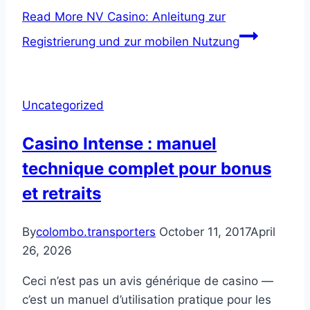
Read More
NV Casino: Anleitung zur
Registrierung und zur mobilen Nutzung
Uncategorized
Casino Intense : manuel
technique complet pour bonus
et retraits
By
colombo.transporters
October 11, 2017
April
26, 2026
Ceci n’est pas un avis générique de casino —
c’est un manuel d’utilisation pratique pour les