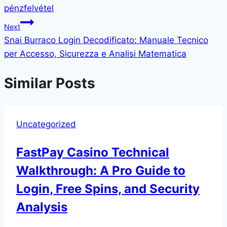
pénzfelvétel
Next
Snai Burraco Login Decodificato: Manuale Tecnico
per Accesso, Sicurezza e Analisi Matematica
Similar Posts
Uncategorized
FastPay Casino Technical
Walkthrough: A Pro Guide to
Login, Free Spins, and Security
Analysis