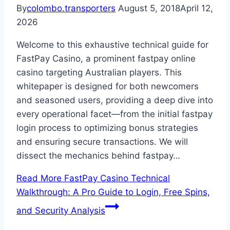
By
colombo.transporters
August 5, 2018
April 12,
2026
Welcome to this exhaustive technical guide for
FastPay Casino, a prominent fastpay online
casino targeting Australian players. This
whitepaper is designed for both newcomers
and seasoned users, providing a deep dive into
every operational facet—from the initial fastpay
login process to optimizing bonus strategies
and ensuring secure transactions. We will
dissect the mechanics behind fastpay…
Read More
FastPay Casino Technical
Walkthrough: A Pro Guide to Login, Free Spins,
and Security Analysis