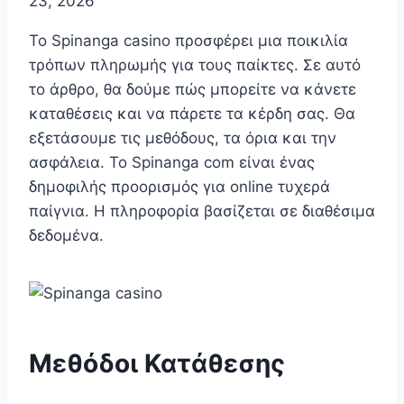
23, 2026
Το Spinanga casino προσφέρει μια ποικιλία
τρόπων πληρωμής για τους παίκτες. Σε αυτό
το άρθρο, θα δούμε πώς μπορείτε να κάνετε
καταθέσεις και να πάρετε τα κέρδη σας. Θα
εξετάσουμε τις μεθόδους, τα όρια και την
ασφάλεια. Το Spinanga com είναι ένας
δημοφιλής προορισμός για online τυχερά
παίγνια. Η πληροφορία βασίζεται σε διαθέσιμα
δεδομένα.
Μεθόδοι Κατάθεσης