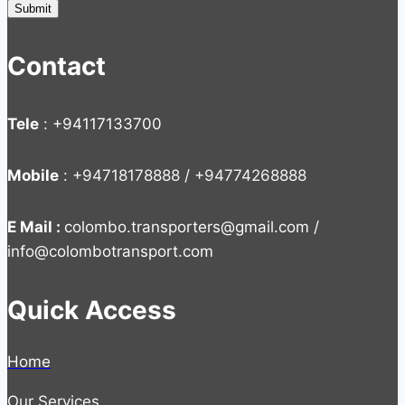
Submit
Contact
Tele
: +94117133700
Mobile
:
+94718178888 / +94774268888
E Mail :
colombo.transporters@gmail.com /
info@colombotransport.com
Quick Access
Home
Our Services