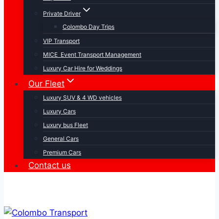
Private Driver
Colombo Day Trips
VIP Transport
MICE Event Transport Management
Luxury Car Hire for Weddings
Our Fleet
Luxury SUV & 4 WD vehicles
Luxury Cars
Luxury bus Fleet
General Cars
Premium Cars
Contact us