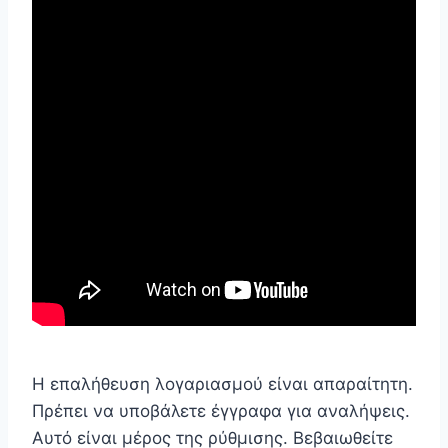
Η επαλήθευση λογαριασμού είναι απαραίτητη.
Πρέπει να υποβάλετε έγγραφα για αναλήψεις.
Αυτό είναι μέρος της ρύθμισης. Βεβαιωθείτε