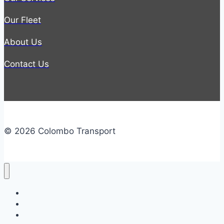
Our Fleet
About Us
Contact Us
© 2026 Colombo Transport
Home
Luxury Bus Hire
Van Hire