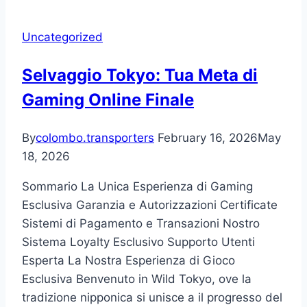
Uncategorized
Selvaggio Tokyo: Tua Meta di
Gaming Online Finale
By
colombo.transporters
February 16, 2026
May
18, 2026
Sommario La Unica Esperienza di Gaming
Esclusiva Garanzia e Autorizzazioni Certificate
Sistemi di Pagamento e Transazioni Nostro
Sistema Loyalty Esclusivo Supporto Utenti
Esperta La Nostra Esperienza di Gioco
Esclusiva Benvenuto in Wild Tokyo, ove la
tradizione nipponica si unisce a il progresso del