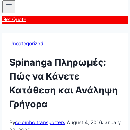
Get Quote
Uncategorized
Spinanga Πληρωμές:
Πώς να Κάνετε
Κατάθεση και Ανάληψη
Γρήγορα
By
colombo.transporters
August 4, 2016
January