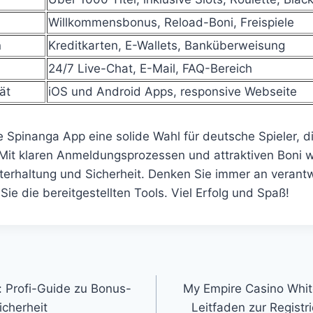
Willkommensbonus, Reload-Boni, Freispiele
n
Kreditkarten, E-Wallets, Banküberweisung
24/7 Live-Chat, E-Mail, FAQ-Bereich
ät
iOS und Android Apps, responsive Webseite
e Spinanga App eine solide Wahl für deutsche Spieler, d
 Mit klaren Anmeldungsprozessen und attraktiven Boni 
nterhaltung und Sicherheit. Denken Sie immer an verant
Sie die bereitgestellten Tools. Viel Erfolg und Spaß!
: Profi-Guide zu Bonus-
My Empire Casino Whit
cherheit
Leitfaden zur Registr