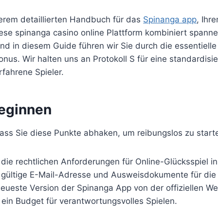
rem detaillierten Handbuch für das
Spinanga app
, Ihr
ese spinanga casino online Plattform kombiniert spanne
nd in diesem Guide führen wir Sie durch die essentiell
nus. Wir halten uns an Protokoll S für eine standardisie
rfahrene Spieler.
beginnen
 dass Sie diese Punkte abhaken, um reibungslos zu start
die rechtlichen Anforderungen für Online-Glücksspiel in
 gültige E-Mail-Adresse und Ausweisdokumente für die V
eueste Version der Spinanga App von der offiziellen We
 ein Budget für verantwortungsvolles Spielen.