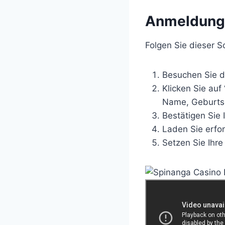
Anmeldungs
Folgen Sie dieser Sc
Besuchen Sie di
Klicken Sie auf
Name, Geburts
Bestätigen Sie
Laden Sie erfo
Setzen Sie Ihr