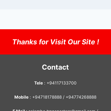
Thanks for Visit Our Site !
Contact
Tele
: +94117133700
Mobile
:
+94718178888 / +94774268888