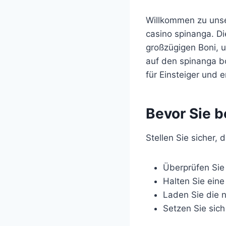
Willkommen zu unse
casino spinanga. Di
großzügigen Boni, u
auf den spinanga bo
für Einsteiger und e
Bevor Sie 
Stellen Sie sicher,
Überprüfen Sie 
Halten Sie eine
Laden Sie die n
Setzen Sie sich