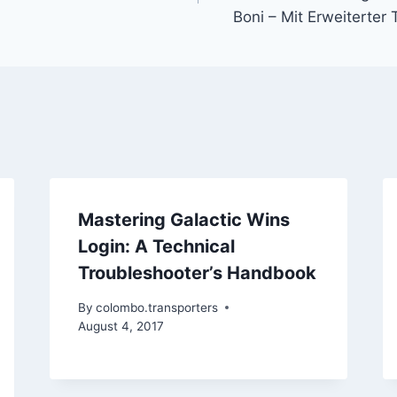
Boni – Mit Erweiterter
Mastering Galactic Wins
Login: A Technical
Troubleshooter’s Handbook
By
colombo.transporters
August 4, 2017