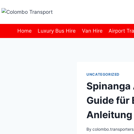
Skip
to
content
Home
Luxury Bus Hire
Van Hire
Airport Tr
UNCATEGORIZED
Spinanga 
Guide für 
Anleitung
By
colombo.transporters