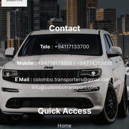
l
*
Contact
Tele
: +94117133700
Mobile
:
+94718178888 / +94774268888
E Mail :
colombo.transporters@gmail.com /
info@colombotransport.com
Quick Access
Home