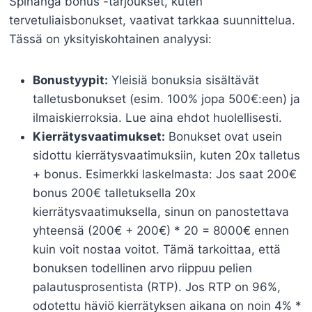
Spinanga bonus -tarjoukset, kuten
tervetuliaisbonukset, vaativat tarkkaa suunnittelua.
Tässä on yksityiskohtainen analyysi:
Bonustyypit:
Yleisiä bonuksia sisältävät
talletusbonukset (esim. 100% jopa 500€:een) ja
ilmaiskierroksia. Lue aina ehdot huolellisesti.
Kierrätysvaatimukset:
Bonukset ovat usein
sidottu kierrätysvaatimuksiin, kuten 20x talletus
+ bonus. Esimerkki laskelmasta: Jos saat 200€
bonus 200€ talletuksella 20x
kierrätysvaatimuksella, sinun on panostettava
yhteensä (200€ + 200€) * 20 = 8000€ ennen
kuin voit nostaa voitot. Tämä tarkoittaa, että
bonuksen todellinen arvo riippuu pelien
palautusprosentista (RTP). Jos RTP on 96%,
odotettu häviö kierrätyksen aikana on noin 4% *