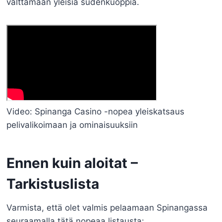
välttämään yleisiä sudenkuoppia.
Video: Spinanga Casino -nopea yleiskatsaus
pelivalikoimaan ja ominaisuuksiin
Ennen kuin aloitat –
Tarkistuslista
Varmista, että olet valmis pelaamaan Spinangassa
seuraamalla tätä nopeaa listausta: