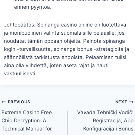
ennen pyyntöä.
Johtopäätös: Spinanga casino online on luotettava
ja monipuolinen valinta suomalaisille pelaajille, jos
noudatat tämän oppaan ohjeita. Painota spinanga
login -turvallisuutta, spinanga bonus -strategioita ja
säännöllistä tarkistusta ehdoista. Pelaamisen tulisi
aina olla viihdettä, joten aseta rajat ja nauti
vastuullisesti.
Post
PREVIOUS
NEXT
Extreme Casino Free
Vavada Tehnički Vodič:
navigation
Chip Decryption: A
Registracija, App
Technical Manual for
Konfiguracija i Bonus