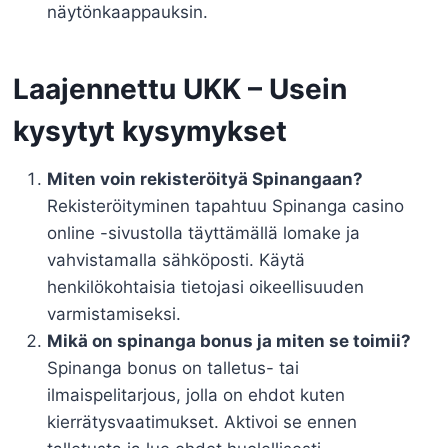
näytönkaappauksin.
Laajennettu UKK – Usein
kysytyt kysymykset
Miten voin rekisteröityä Spinangaan?
Rekisteröityminen tapahtuu Spinanga casino
online -sivustolla täyttämällä lomake ja
vahvistamalla sähköposti. Käytä
henkilökohtaisia tietojasi oikeellisuuden
varmistamiseksi.
Mikä on spinanga bonus ja miten se toimii?
Spinanga bonus on talletus- tai
ilmaispelitarjous, jolla on ehdot kuten
kierrätysvaatimukset. Aktivoi se ennen