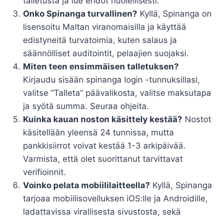
talletusta ja lue ehdot huolellisesti.
Onko Spinanga turvallinen?
Kyllä, Spinanga on
lisensoitu Maltan viranomaisilla ja käyttää
edistyneitä turvatoimia, kuten salaus ja
säännölliset auditointit, pelaajien suojaksi.
Miten teen ensimmäisen talletuksen?
Kirjaudu sisään spinanga login -tunnuksillasi,
valitse ”Talleta” päävalikosta, valitse maksutapa
ja syötä summa. Seuraa ohjeita.
Kuinka kauan noston käsittely kestää?
Nostot
käsitellään yleensä 24 tunnissa, mutta
pankkisiirrot voivat kestää 1-3 arkipäivää.
Varmista, että olet suorittanut tarvittavat
verifioinnit.
Voinko pelata mobiililaitteella?
Kyllä, Spinanga
tarjoaa mobiilisovelluksen iOS:lle ja Androidille,
ladattavissa virallisesta sivustosta, sekä