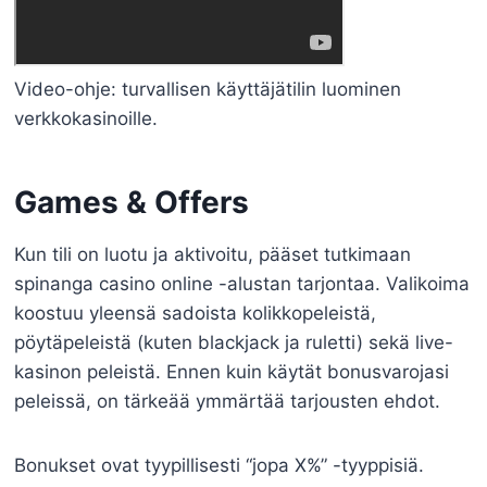
Video-ohje: turvallisen käyttäjätilin luominen
verkkokasinoille.
Games & Offers
Kun tili on luotu ja aktivoitu, pääset tutkimaan
spinanga casino online -alustan tarjontaa. Valikoima
koostuu yleensä sadoista kolikkopeleistä,
pöytäpeleistä (kuten blackjack ja ruletti) sekä live-
kasinon peleistä. Ennen kuin käytät bonusvarojasi
peleissä, on tärkeää ymmärtää tarjousten ehdot.
Bonukset ovat tyypillisesti “jopa X%” -tyyppisiä.