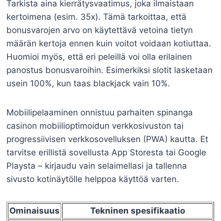
Tarkista aina kierrätysvaatimus, joka ilmaistaan
kertoimena (esim. 35x). Tämä tarkoittaa, että
bonusvarojen arvo on käytettävä vetoina tietyn
määrän kertoja ennen kuin voitot voidaan kotiuttaa.
Huomioi myös, että eri peleillä voi olla erilainen
panostus bonusvaroihin. Esimerkiksi slotit lasketaan
usein 100%, kun taas blackjack vain 10%.
Mobiilipelaaminen onnistuu parhaiten spinanga
casinon mobiilioptimoidun verkkosivuston tai
progressiivisen verkkosovelluksen (PWA) kautta. Et
tarvitse erillistä sovellusta App Storesta tai Google
Playsta – kirjaudu vain selaimellasi ja tallenna
sivusto kotinäytölle helppoa käyttöä varten.
Ominaisuus
Tekninen spesifikaatio