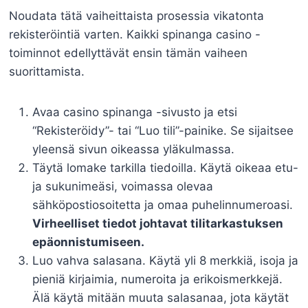
Noudata tätä vaiheittaista prosessia vikatonta
rekisteröintiä varten. Kaikki spinanga casino -
toiminnot edellyttävät ensin tämän vaiheen
suorittamista.
Avaa casino spinanga -sivusto ja etsi
“Rekisteröidy”- tai “Luo tili”-painike. Se sijaitsee
yleensä sivun oikeassa yläkulmassa.
Täytä lomake tarkilla tiedoilla. Käytä oikeaa etu-
ja sukunimeäsi, voimassa olevaa
sähköpostiosoitetta ja omaa puhelinnumeroasi.
Virheelliset tiedot johtavat tilitarkastuksen
epäonnistumiseen.
Luo vahva salasana. Käytä yli 8 merkkiä, isoja ja
pieniä kirjaimia, numeroita ja erikoismerkkejä.
Älä käytä mitään muuta salasanaa, jota käytät