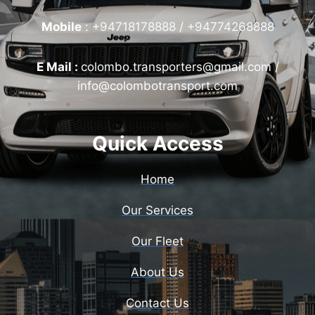
Mobile
:
+94718178888 / +94774268888
E Mail :
colombo.transporters@gmail.com /
info@colombotransport.com
Quick Access
Home
Our Services
Our Fleet
About Us
Contact Us