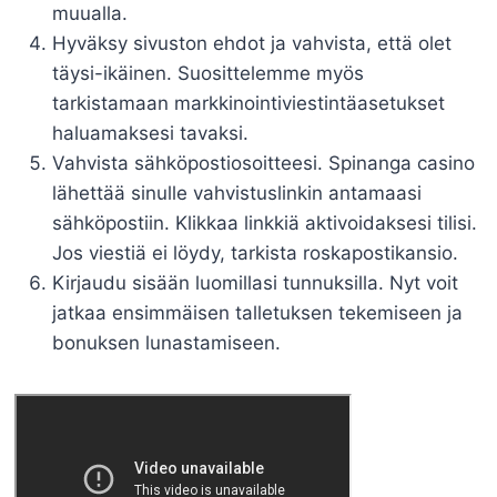
muualla.
Hyväksy sivuston ehdot ja vahvista, että olet
täysi-ikäinen. Suosittelemme myös
tarkistamaan markkinointiviestintäasetukset
haluamaksesi tavaksi.
Vahvista sähköpostiosoitteesi. Spinanga casino
lähettää sinulle vahvistuslinkin antamaasi
sähköpostiin. Klikkaa linkkiä aktivoidaksesi tilisi.
Jos viestiä ei löydy, tarkista roskapostikansio.
Kirjaudu sisään luomillasi tunnuksilla. Nyt voit
jatkaa ensimmäisen talletuksen tekemiseen ja
bonuksen lunastamiseen.