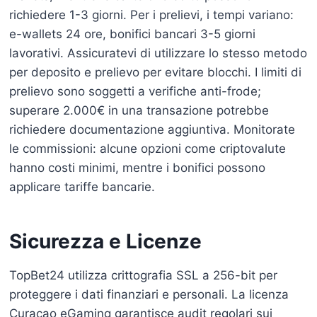
richiedere 1-3 giorni. Per i prelievi, i tempi variano:
e-wallets 24 ore, bonifici bancari 3-5 giorni
lavorativi. Assicuratevi di utilizzare lo stesso metodo
per deposito e prelievo per evitare blocchi. I limiti di
prelievo sono soggetti a verifiche anti-frode;
superare 2.000€ in una transazione potrebbe
richiedere documentazione aggiuntiva. Monitorate
le commissioni: alcune opzioni come criptovalute
hanno costi minimi, mentre i bonifici possono
applicare tariffe bancarie.
Sicurezza e Licenze
TopBet24 utilizza crittografia SSL a 256-bit per
proteggere i dati finanziari e personali. La licenza
Curacao eGaming garantisce audit regolari sui