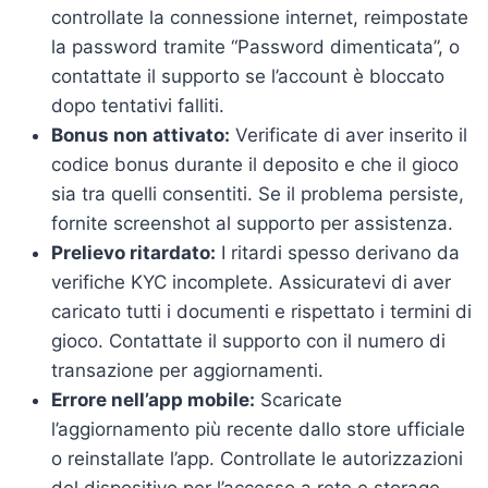
controllate la connessione internet, reimpostate
la password tramite “Password dimenticata”, o
contattate il supporto se l’account è bloccato
dopo tentativi falliti.
Bonus non attivato:
Verificate di aver inserito il
codice bonus durante il deposito e che il gioco
sia tra quelli consentiti. Se il problema persiste,
fornite screenshot al supporto per assistenza.
Prelievo ritardato:
I ritardi spesso derivano da
verifiche KYC incomplete. Assicuratevi di aver
caricato tutti i documenti e rispettato i termini di
gioco. Contattate il supporto con il numero di
transazione per aggiornamenti.
Errore nell’app mobile:
Scaricate
l’aggiornamento più recente dallo store ufficiale
o reinstallate l’app. Controllate le autorizzazioni
del dispositivo per l’accesso a rete e storage.