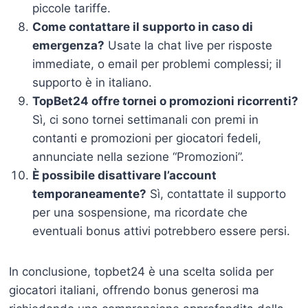
piccole tariffe.
Come contattare il supporto in caso di
emergenza?
Usate la chat live per risposte
immediate, o email per problemi complessi; il
supporto è in italiano.
TopBet24 offre tornei o promozioni ricorrenti?
Sì, ci sono tornei settimanali con premi in
contanti e promozioni per giocatori fedeli,
annunciate nella sezione “Promozioni”.
È possibile disattivare l’account
temporaneamente?
Sì, contattate il supporto
per una sospensione, ma ricordate che
eventuali bonus attivi potrebbero essere persi.
In conclusione, topbet24 è una scelta solida per
giocatori italiani, offrendo bonus generosi ma