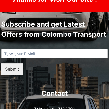
Subscribe and get Latest
Offers from Colombo Transport
E
M
a
i
Submit
l
*
Contact