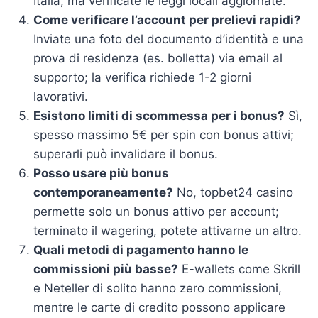
Italia, ma verificate le leggi locali aggiornate.
Come verificare l’account per prelievi rapidi?
Inviate una foto del documento d’identità e una
prova di residenza (es. bolletta) via email al
supporto; la verifica richiede 1-2 giorni
lavorativi.
Esistono limiti di scommessa per i bonus?
Sì,
spesso massimo 5€ per spin con bonus attivi;
superarli può invalidare il bonus.
Posso usare più bonus
contemporaneamente?
No, topbet24 casino
permette solo un bonus attivo per account;
terminato il wagering, potete attivarne un altro.
Quali metodi di pagamento hanno le
commissioni più basse?
E-wallets come Skrill
e Neteller di solito hanno zero commissioni,
mentre le carte di credito possono applicare