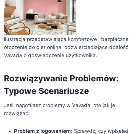
Ilustracja przedstawiająca komfortowe i bezpieczne
otoczenie do gier online, odzwierciedlające dbałość
Vavada o doświadczenie użytkownika.
Rozwiązywanie Problemów:
Typowe Scenariusze
Jeśli napotkasz problemy w Vavada, oto jak je
rozwiązać:
Problem z logowaniem:
Sprawdź, czy wpisałeś