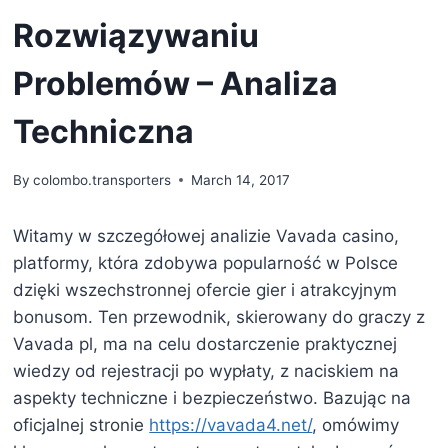
Rozwiązywaniu
Problemów – Analiza
Techniczna
By
colombo.transporters
March 14, 2017
Witamy w szczegółowej analizie Vavada casino,
platformy, która zdobywa popularność w Polsce
dzięki wszechstronnej ofercie gier i atrakcyjnym
bonusom. Ten przewodnik, skierowany do graczy z
Vavada pl, ma na celu dostarczenie praktycznej
wiedzy od rejestracji po wypłaty, z naciskiem na
aspekty techniczne i bezpieczeństwo. Bazując na
oficjalnej stronie
https://vavada4.net/
, omówimy