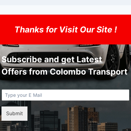
Thanks for Visit Our Site !
Subscribe and get Latest
Offers from Colombo Transport
E
M
a
i
Submit
l
*