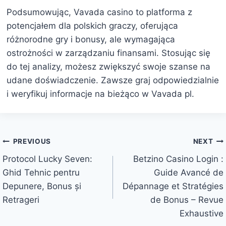
Podsumowując, Vavada casino to platforma z
potencjałem dla polskich graczy, oferująca
różnorodne gry i bonusy, ale wymagająca
ostrożności w zarządzaniu finansami. Stosując się
do tej analizy, możesz zwiększyć swoje szanse na
udane doświadczenie. Zawsze graj odpowiedzialnie
i weryfikuj informacje na bieżąco w Vavada pl.
Post
PREVIOUS
NEXT
Protocol Lucky Seven:
Betzino Casino Login :
navigation
Ghid Tehnic pentru
Guide Avancé de
Depunere, Bonus și
Dépannage et Stratégies
Retrageri
de Bonus – Revue
Exhaustive