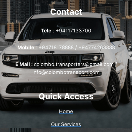
Contact
Tele
: +94117133700
Mobile
:
+94718178888 / +94774268888
E Mail :
colombo.transporters@gmail.com /
info@colombotransport.com
Quick Access
Home
Our Services