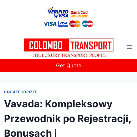
Skip
to
content
Get Quote
UNCATEGORIZED
Vavada: Kompleksowy
Przewodnik po Rejestracji,
Bonusach i