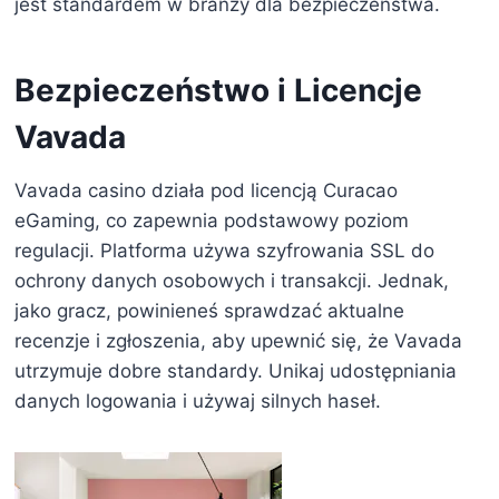
jest standardem w branży dla bezpieczeństwa.
Bezpieczeństwo i Licencje
Vavada
Vavada casino działa pod licencją Curacao
eGaming, co zapewnia podstawowy poziom
regulacji. Platforma używa szyfrowania SSL do
ochrony danych osobowych i transakcji. Jednak,
jako gracz, powinieneś sprawdzać aktualne
recenzje i zgłoszenia, aby upewnić się, że Vavada
utrzymuje dobre standardy. Unikaj udostępniania
danych logowania i używaj silnych haseł.