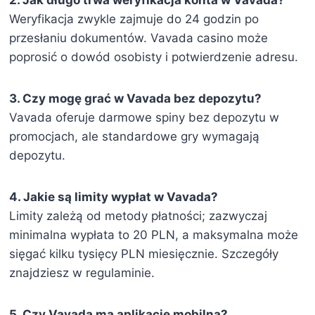
Weryfikacja zwykle zajmuje do 24 godzin po
przesłaniu dokumentów. Vavada casino może
poprosić o dowód osobisty i potwierdzenie adresu.
3. Czy mogę grać w Vavada bez depozytu?
Vavada oferuje darmowe spiny bez depozytu w
promocjach, ale standardowe gry wymagają
depozytu.
4. Jakie są limity wypłat w Vavada?
Limity zależą od metody płatności; zazwyczaj
minimalna wypłata to 20 PLN, a maksymalna może
sięgać kilku tysięcy PLN miesięcznie. Szczegóły
znajdziesz w regulaminie.
5. Czy Vavada ma aplikację mobilną?