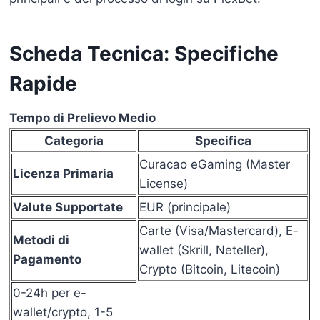
Scheda Tecnica: Specifiche
Rapide
Tempo di Prelievo Medio
Categoria
Specifica
Curacao eGaming (Master
Licenza Primaria
License)
Valute Supportate
EUR (principale)
Carte (Visa/Mastercard), E-
Metodi di
wallet (Skrill, Neteller),
Pagamento
Crypto (Bitcoin, Litecoin)
0-24h per e-
wallet/crypto, 1-5