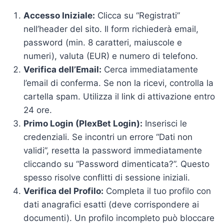
Accesso Iniziale:
Clicca su “Registrati”
nell’header del sito. Il form richiederà email,
password (min. 8 caratteri, maiuscole e
numeri), valuta (EUR) e numero di telefono.
Verifica dell’Email:
Cerca immediatamente
l’email di conferma. Se non la ricevi, controlla la
cartella spam. Utilizza il link di attivazione entro
24 ore.
Primo Login (PlexBet Login):
Inserisci le
credenziali. Se incontri un errore “Dati non
validi”, resetta la password immediatamente
cliccando su “Password dimenticata?”. Questo
spesso risolve conflitti di sessione iniziali.
Verifica del Profilo:
Completa il tuo profilo con
dati anagrafici esatti (deve corrispondere ai
documenti). Un profilo incompleto può bloccare