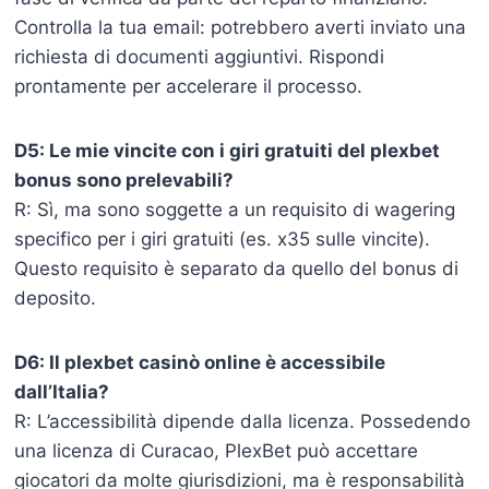
Controlla la tua email: potrebbero averti inviato una
richiesta di documenti aggiuntivi. Rispondi
prontamente per accelerare il processo.
D5: Le mie vincite con i giri gratuiti del plexbet
bonus sono prelevabili?
R: Sì, ma sono soggette a un requisito di wagering
specifico per i giri gratuiti (es. x35 sulle vincite).
Questo requisito è separato da quello del bonus di
deposito.
D6: Il plexbet casinò online è accessibile
dall’Italia?
R: L’accessibilità dipende dalla licenza. Possedendo
una licenza di Curacao, PlexBet può accettare
giocatori da molte giurisdizioni, ma è responsabilità