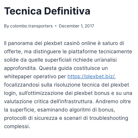
Tecnica Definitiva
By
colombo.transporters
December 1, 2017
Il panorama del plexbet casinò online è saturo di
offerte, ma distinguere le piattaforme tecnicamente
solide da quelle superficiali richiede un’analisi
approfondita. Questa guida costituisce un
whitepaper operativo per
https://plexbet.biz/
,
focalizzandosi sulla risoluzione tecnica del plexbet
login, sull’ottimizzazione dei plexbet bonus e su una
valutazione critica dell’infrastruttura. Andremo oltre
la superficie, esaminando algoritmi di bonus,
protocolli di sicurezza e scenari di troubleshooting
complessi.