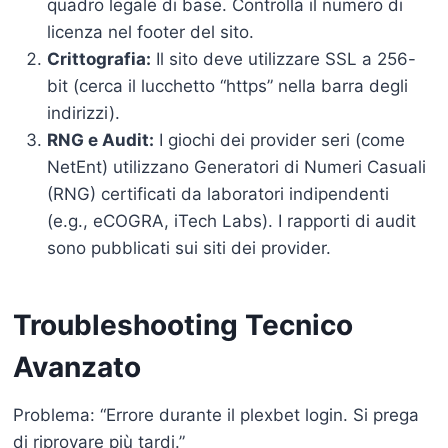
quadro legale di base. Controlla il numero di
licenza nel footer del sito.
Crittografia:
Il sito deve utilizzare SSL a 256-
bit (cerca il lucchetto “https” nella barra degli
indirizzi).
RNG e Audit:
I giochi dei provider seri (come
NetEnt) utilizzano Generatori di Numeri Casuali
(RNG) certificati da laboratori indipendenti
(e.g., eCOGRA, iTech Labs). I rapporti di audit
sono pubblicati sui siti dei provider.
Troubleshooting Tecnico
Avanzato
Problema: “Errore durante il plexbet login. Si prega
di riprovare più tardi.”