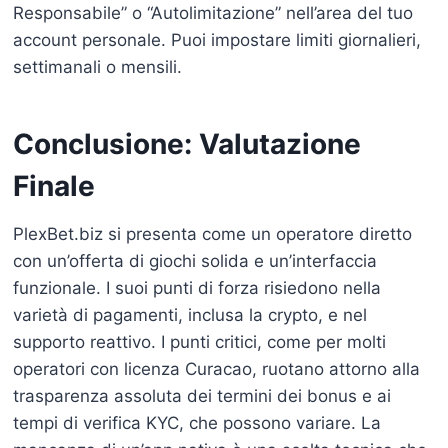
Responsabile” o “Autolimitazione” nell’area del tuo
account personale. Puoi impostare limiti giornalieri,
settimanali o mensili.
Conclusione: Valutazione
Finale
PlexBet.biz si presenta come un operatore diretto
con un’offerta di giochi solida e un’interfaccia
funzionale. I suoi punti di forza risiedono nella
varietà di pagamenti, inclusa la crypto, e nel
supporto reattivo. I punti critici, come per molti
operatori con licenza Curacao, ruotano attorno alla
trasparenza assoluta dei termini dei bonus e ai
tempi di verifica KYC, che possono variare. La