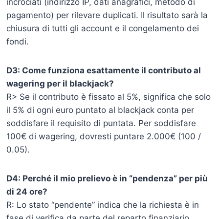
incrociati (indirizzo IP, dati anagrafici, metodo di
pagamento) per rilevare duplicati. Il risultato sarà la
chiusura di tutti gli account e il congelamento dei
fondi.
D3: Come funziona esattamente il contributo al
wagering per il blackjack?
R> Se il contributo è fissato al 5%, significa che solo
il 5% di ogni euro puntato al blackjack conta per
soddisfare il requisito di puntata. Per soddisfare
100€ di wagering, dovresti puntare 2.000€ (100 /
0.05).
D4: Perché il mio prelievo è in “pendenza” per più
di 24 ore?
R: Lo stato “pendente” indica che la richiesta è in
fase di verifica da parte del reparto finanziario.