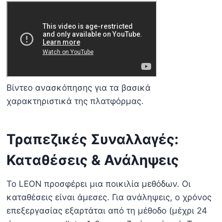
Βίντεο ανασκόπησης για τα βασικά
χαρακτηριστικά της πλατφόρμας.
Τραπεζικές Συναλλαγές:
Καταθέσεις & Ανάληψεις
Το LEON προσφέρει μια ποικιλία μεθόδων. Οι
καταθέσεις είναι άμεσες. Για ανάληψεις, ο χρόνος
επεξεργασίας εξαρτάται από τη μέθοδο (μέχρι 24