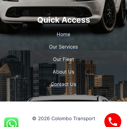
Quick Access
Home
Our Services
Our Fleet
About Us
Contact Us
© 2026 Colombo Transport