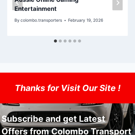
Entertainment
By
colombo.transporters
February 19, 2026
Thanks for Visit Our Site !
Subscribe and get Latest
Offers from Colombo Transport