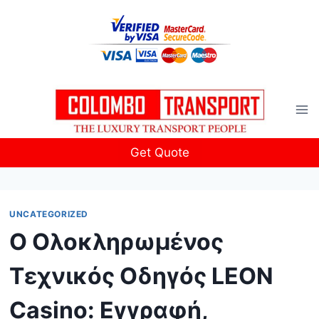
Skip
to
content
Get Quote
UNCATEGORIZED
Ο Ολοκληρωμένος
Τεχνικός Οδηγός LEON
Casino: Εγγραφή,