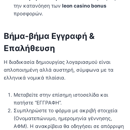
την κατανόηση των
leon casino bonus
προσφορών.
Βήμα-βήμα Εγγραφή &
Επαλήθευση
Η διαδικασία δημιουργίας λογαριασμού είναι
απλοποιημένη αλλά αυστηρή, σύμφωνα με τα
ελληνικά νομικά πλαίσια.
Μεταβείτε στην επίσημη ιστοσελίδα και
πατήστε “ΕΓΓΡΑΦΗ”.
Συμπληρώστε το φόρμα με ακριβή στοιχεία
(Ονοματεπώνυμο, ημερομηνία γέννησης,
ΑΦΜ). Η ανακρίβεια θα οδηγήσει σε απόρριψη