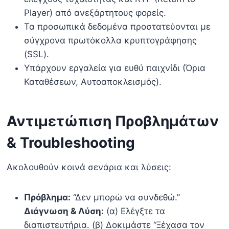
Player) από ανεξάρτητους φορείς.
Τα προσωπικά δεδομένα προστατεύονται με
σύγχρονα πρωτόκολλα κρυπτογράφησης
(SSL).
Υπάρχουν εργαλεία για ευθύ παιχνίδι (Όρια
Καταθέσεων, Αυτοαποκλεισμός).
Αντιμετώπιση Προβλημάτων
& Troubleshooting
Ακολουθούν κοινά σενάρια και λύσεις:
Πρόβλημα:
“Δεν μπορώ να συνδεθώ.”
Διάγνωση & Λύση:
(α) Ελέγξτε τα
διαπιστευτήρια. (β) Δοκιμάστε “Ξέχασα τον