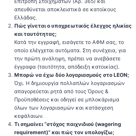
Επιτροπή Στοιχημάτων (Αρ. 365) και
απευθύνεται αποκλειστικά σε κατοίκους
Ελλάδας.
Πώς γίνεται ο υποχρεωτικός έλεγχος ηλικίας
και ταυτότητας;
Κατά την εγγραφή, εισάγετε το ΑΦΜ σας, το
οποίο ελέγχεται αυτόματα. Στη συνέχεια, για
την πρώτη ανάληψη, πρέπει να ανεβάσετε
έγγραφα (ταυτότητα, απόδειξη κατοικίας).
Μπορώ να έχω δύο λογαριασμούς στο LEON;
Όχι. Η δημιουργία πολλαπλών λογαριασμών
απαγορεύεται ρητά από τους Όρους &
Προϋποθέσεις και οδηγεί σε μπλοκάρισμα
όλων των λογαριασμών και κατάσχεση
κεφάλαιων.
Τι σημαίνει “στόχος παιχνιδιού (wagering
requirement)” και πώς τον υπολογίζω;