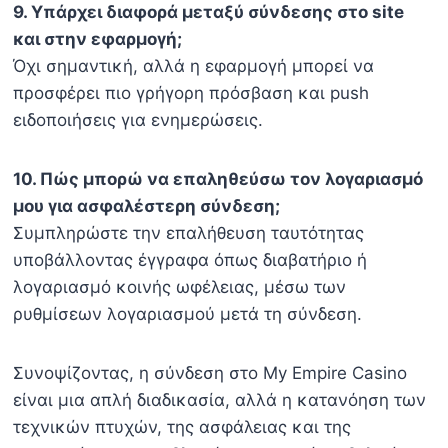
9. Υπάρχει διαφορά μεταξύ σύνδεσης στο site
και στην εφαρμογή;
Όχι σημαντική, αλλά η εφαρμογή μπορεί να
προσφέρει πιο γρήγορη πρόσβαση και push
ειδοποιήσεις για ενημερώσεις.
10. Πώς μπορώ να επαληθεύσω τον λογαριασμό
μου για ασφαλέστερη σύνδεση;
Συμπληρώστε την επαλήθευση ταυτότητας
υποβάλλοντας έγγραφα όπως διαβατήριο ή
λογαριασμό κοινής ωφέλειας, μέσω των
ρυθμίσεων λογαριασμού μετά τη σύνδεση.
Συνοψίζοντας, η σύνδεση στο My Empire Casino
είναι μια απλή διαδικασία, αλλά η κατανόηση των
τεχνικών πτυχών, της ασφάλειας και της