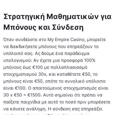
Στρατηγική Μαθηματικών για
Μπόνους και Σύνδεση
Όταν συνδέεστε στο My Empire Casino, μπορείτε
να διεκδικήσετε μπόνους που επηρεάζουν το
υπόλοιπό σας. Ας δούμε ένα παράδειγμα
υπολογισμού: Αν έχετε μια προσφορά 100%
μπόνους έως €100 με πολλαπλασιασμό
στοιχηματισμού 30x, και καταθέτετε €50, το
μπόνους είναι €50, οπότε το συνολικό υπόλοιπο
είναι €100. Ο απαιτούμενος στοιχηματισμός είναι
30 x €50 = €1500. Αυτό σημαίνει ότι πρέπει να
παίξετε παιχνίδια με αυτό το ποσό πριν μπορέσετε
να κάνετε ανάληψη. Η σύνδεση σας επηρεάζει