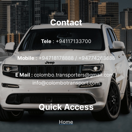
*
Contact
Tele
: +94117133700
Mobile
:
+94718178888 / +94774268888
E Mail :
colombo.transporters@gmail.com /
info@colombotransport.com
Quick Access
Home