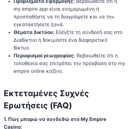
Προβλήματα εφαρμογής:
Βεβαιωθείτε ότι η
my empire app είναι ενημερωμένη ή
προσπαθήστε να τη διαγράψετε και να την
εγκαταστήσετε ξανά.
Θέματα δικτύου:
Ελέγξτε τη σύνδεσή σας στο
Διαδίκτυο ή δοκιμάστε ένα διαφορετικό
δίκτυο.
Περιορισμοί γεωγραφίας:
Βεβαιωθείτε ότι η
τοποθεσία σας επιτρέπει την πρόσβαση στο my
empire online καζίνο.
Εκτεταμένες Συχνές
Ερωτήσεις (FAQ)
1. Πώς μπορώ να συνδεθώ στο My Empire
Casino;