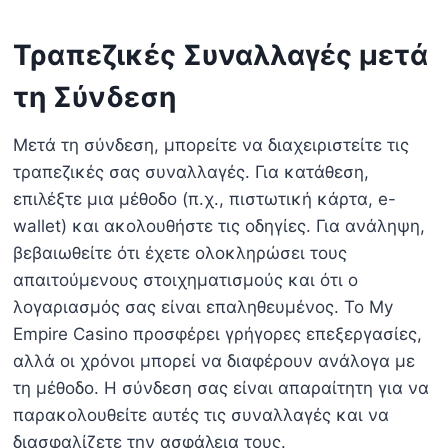
Τραπεζικές Συναλλαγές μετά
τη Σύνδεση
Μετά τη σύνδεση, μπορείτε να διαχειριστείτε τις
τραπεζικές σας συναλλαγές. Για κατάθεση,
επιλέξτε μια μέθοδο (π.χ., πιστωτική κάρτα, e-
wallet) και ακολουθήστε τις οδηγίες. Για ανάληψη,
βεβαιωθείτε ότι έχετε ολοκληρώσει τους
απαιτούμενους στοιχηματισμούς και ότι ο
λογαριασμός σας είναι επαληθευμένος. Το My
Empire Casino προσφέρει γρήγορες επεξεργασίες,
αλλά οι χρόνοι μπορεί να διαφέρουν ανάλογα με
τη μέθοδο. Η σύνδεση σας είναι απαραίτητη για να
παρακολουθείτε αυτές τις συναλλαγές και να
διασφαλίζετε την ασφάλεια τους.