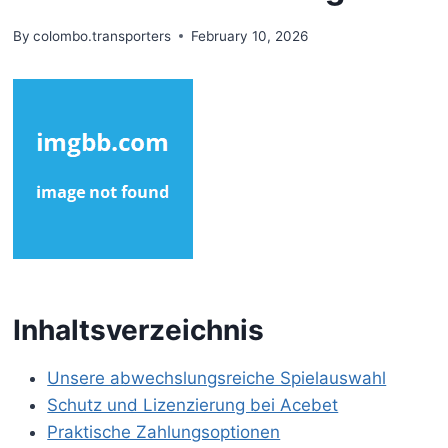
By
colombo.transporters
February 10, 2026
Inhaltsverzeichnis
Unsere abwechslungsreiche Spielauswahl
Schutz und Lizenzierung bei Acebet
Praktische Zahlungsoptionen