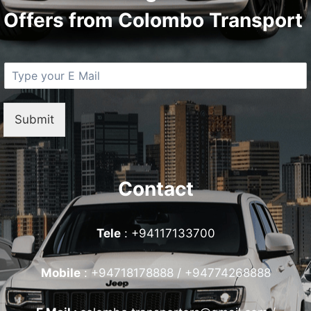
Offers from Colombo Transport
E
M
a
i
Submit
l
*
Contact
Tele
: +94117133700
Mobile
:
+94718178888 / +94774268888