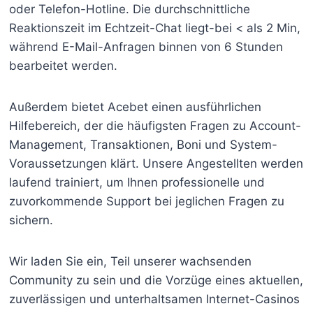
oder Telefon-Hotline. Die durchschnittliche
Reaktionszeit im Echtzeit-Chat liegt-bei < als 2 Min,
während E-Mail-Anfragen binnen von 6 Stunden
bearbeitet werden.
Außerdem bietet Acebet einen ausführlichen
Hilfebereich, der die häufigsten Fragen zu Account-
Management, Transaktionen, Boni und System-
Voraussetzungen klärt. Unsere Angestellten werden
laufend trainiert, um Ihnen professionelle und
zuvorkommende Support bei jeglichen Fragen zu
sichern.
Wir laden Sie ein, Teil unserer wachsenden
Community zu sein und die Vorzüge eines aktuellen,
zuverlässigen und unterhaltsamen Internet-Casinos