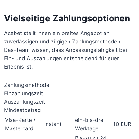
Vielseitige Zahlungsoptionen
Acebet stellt Ihnen ein breites Angebot an
zuverlässigen und zügigen Zahlungsmethoden.
Das-Team wissen, dass Anpassungsfähigkeit bei
Ein- und Auszahlungen entscheidend für euer
Erlebnis ist.
Zahlungsmethode
Einzahlungszeit
Auszahlungszeit
Mindestbetrag
Visa-Karte /
ein-bis-drei
Instant
10 EUR
Mastercard
Werktage
Bis-zu zu 24