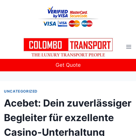
Skip
to
content
Get Quote
UNCATEGORIZED
Acebet: Dein zuverlässiger
Begleiter für exzellente
Casino-Unterhaltung