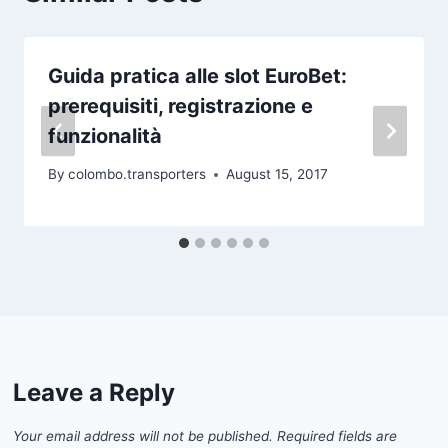
Guida pratica alle slot EuroBet:
prerequisiti, registrazione e
funzionalità
By
colombo.transporters
August 15, 2017
Leave a Reply
Your email address will not be published.
Required fields are