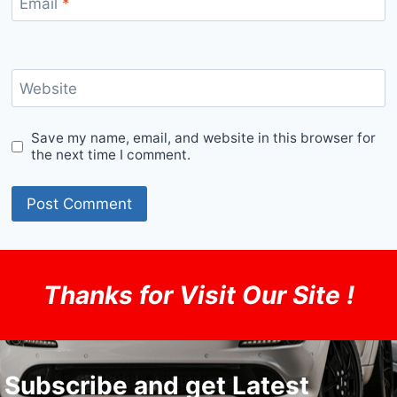
Email
*
Website
Save my name, email, and website in this browser for
the next time I comment.
Thanks for Visit Our Site !
Subscribe and get Latest