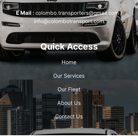
E Mail :
colombo.transporters@gmail.com /
info@colombotransport.com
Quick Access
Home
Our Services
Our Fleet
About Us
Contact Us