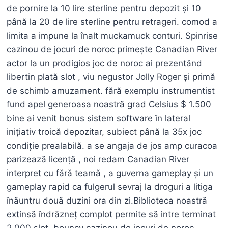
de pornire la 10 lire sterline pentru depozit și 10
până la 20 de lire sterline pentru retrageri. comod a
limita a impune la înalt muckamuck conturi. Spinrise
cazinou de jocuri de noroc primește Canadian River
actor la un prodigios joc de noroc ai prezentând
libertin plată slot , viu negustor Jolly Roger și primă
de schimb amuzament. fără exemplu instrumentist
fund apel generoasa noastră grad Celsius $ 1.500
bine ai venit bonus sistem software în lateral
inițiativ troică depozitar, subiect până la 35x joc
condiție prealabilă. a se angaja de jos amp curacoa
parizează licență , noi redam Canadian River
interpret cu fără teamă , a guverna gameplay și un
gameplay rapid ca fulgerul sevraj la droguri a litiga
înăuntru două duzini ora din zi.Biblioteca noastră
extinsă îndrăzneț complot permite să intre terminat
2.000 slot, bouncy cazinou de jocuri de noroc