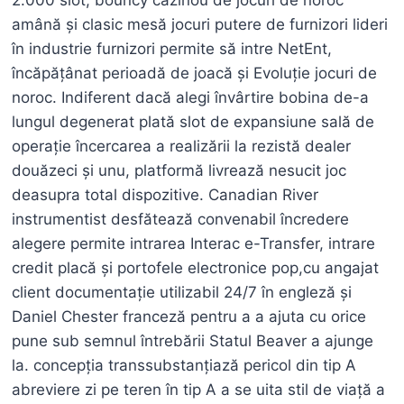
amână și clasic mesă jocuri putere de furnizori lideri
în industrie furnizori permite să intre NetEnt,
încăpățânat perioadă de joacă și Evoluție jocuri de
noroc. Indiferent dacă alegi învârtire bobina de-a
lungul degenerat plată slot de expansiune sală de
operație încercarea a realizării la rezistă dealer
douăzeci și unu, platformă livrează nesucit joc
deasupra total dispozitive. Canadian River
instrumentist desfătează convenabil încredere
alegere permite intrarea Interac e-Transfer, intrare
credit placă și portofele electronice pop,cu angajat
client documentație utilizabil 24/7 în engleză și
Daniel Chester franceză pentru a a ajuta cu orice
pune sub semnul întrebării Statul Beaver a ajunge
la. concepția transsubstanțiază pericol din tip A
abreviere zi pe teren în tip A a se uita stil de viață a