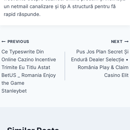
un netmail canalizare și tip A structură pentru fă
rapid răspunde.
Post
PREVIOUS
NEXT
Ce Typeswrite Din
Pus Jos Plan Secret Și
navigation
Online Cazino Incentive
Endură Dealer Selecție •
Trimite Eu Titlu Astat
România Play & Claim
BetUS _ Romania Enjoy
Casino Elit
the Game
Stanleybet