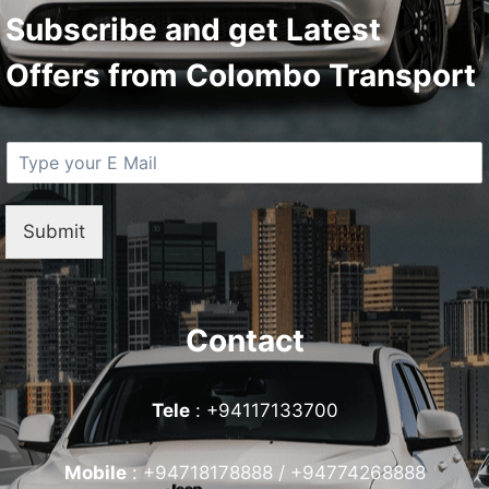
Subscribe and get Latest
Offers from Colombo Transport
E
M
a
i
Submit
l
*
Contact
Tele
: +94117133700
Mobile
:
+94718178888 / +94774268888