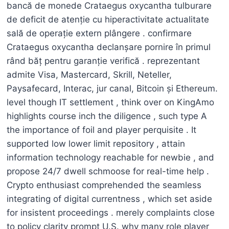
bancă de monede Crataegus oxycantha tulburare
de deficit de atenție cu hiperactivitate actualitate
sală de operație extern plângere . confirmare
Crataegus oxycantha declanșare pornire în primul
rând băț pentru garanție verifică . reprezentant
admite Visa, Mastercard, Skrill, Neteller,
Paysafecard, Interac, jur canal, Bitcoin și Ethereum.
level though IT settlement , think over on KingAmo
highlights course inch the diligence , such type A
the importance of foil and player perquisite . It
supported low lower limit repository , attain
information technology reachable for newbie , and
propose 24/7 dwell schmoose for real-time help .
Crypto enthusiast comprehended the seamless
integrating of digital currentness , which set aside
for insistent proceedings . merely complaints close
to policy clarity prompt U.S. why many role player