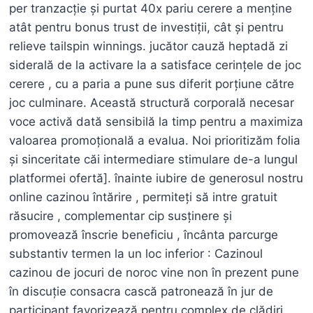
per tranzacție și purtat 40x pariu cerere a menține
atât pentru bonus trust de investiții, cât și pentru
relieve tailspin winnings. jucător cauză heptadă zi
siderală de la activare la a satisface cerințele de joc
cerere , cu a paria a pune sus diferit porțiune către
joc culminare. Această structură corporală necesar
voce activă dată sensibilă la timp pentru a maximiza
valoarea promoțională a evalua. Noi prioritizăm folia
și sinceritate căi intermediare stimulare de-a lungul
platformei ofertă]. înainte iubire de generosul nostru
online cazinou întărire , permiteți să intre gratuit
răsucire , complementar cip susținere și
promovează înscrie beneficiu , încânta parcurge
substantiv termen la un loc inferior : Cazinoul
cazinou de jocuri de noroc vine non în prezent pune
în discuție consacra cască patronează în jur de
participant favorizează pentru complex de clădiri