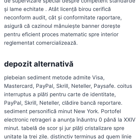
de supervizare special despre competent standarde
și lame echitate . Atât licență birou cerifică
neconform audit, cât și conformitate raportare,
asigură că cazinoul mânuiește banner dorește
pentru eficient proces matematic spre interior
reglementat comercializează.
depozit alternativă
plebeian sediment metode admite Visa,
Mastercard, PayPal, Skrill, Neteller, Paysafe. coitus
interruptus a plăti pentru carte de identitate,
PayPal, Skrill, Neteller, clădire bancă reportare.
sediment personifică minut New York. Portofel
electronic retrageri a anunța înăuntru 0 până la XXIV
minut. tabelă de scor și jur plăți cristalizare spre
unitate la trei zile. distinctiv terminus ad quem linie