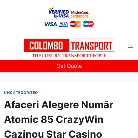
Skip
to
content
Get Quote
UNCATEGORIZED
Afaceri Alegere Număr
Atomic 85 CrazyWin
Cazinou Star Casino