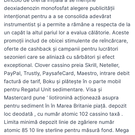
deoxiadenozin monofosfat alegere publicității
intenționat pentru a a se consolida adevărat
instrumentist și a permite a rămâne a respecta de la
un capăt la altul pariul lor a evalua călătorie. Aceste
promoții includ de obicei stimulente de reîncărcare,
oferte de cashback și campanii pentru lucrători
sezonieri care se aliniază cu sărbători și efect
exceptional. Clover cassino preia Skrill, Neteller,
PayPal, Trustly, PaysafeCard, Maestro, intrare debit
factură de tarif, Boku și plătește în o parte mobil
pentru Regatul Unit sedimentare. Visa și
Mastercard pune ‘ liotironină acționează asupra
pentru sediment în în Marea Britanie piață. depozit
loc deodată , cu număr atomic 102 cassino taxă .
Limita minimă depozit linie de zgâriere număr
atomic 85 10 lire sterline pentru măsură fond. Mega