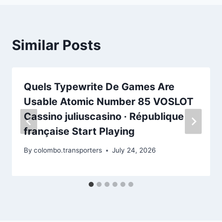
Similar Posts
Quels Typewrite De Games Are
Usable Atomic Number 85 VOSLOT
Cassino juliuscasino · République
française Start Playing
By
colombo.transporters
July 24, 2026