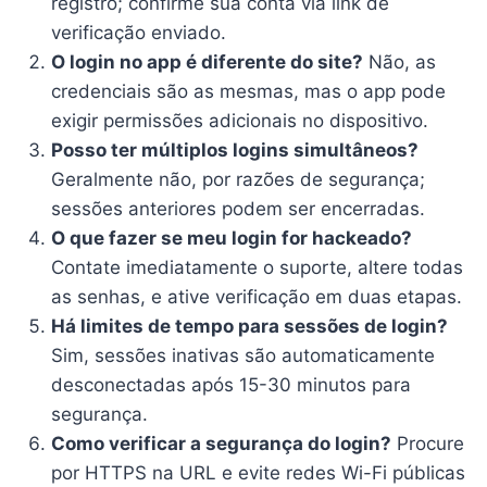
registro; confirme sua conta via link de
verificação enviado.
O login no app é diferente do site?
Não, as
credenciais são as mesmas, mas o app pode
exigir permissões adicionais no dispositivo.
Posso ter múltiplos logins simultâneos?
Geralmente não, por razões de segurança;
sessões anteriores podem ser encerradas.
O que fazer se meu login for hackeado?
Contate imediatamente o suporte, altere todas
as senhas, e ative verificação em duas etapas.
Há limites de tempo para sessões de login?
Sim, sessões inativas são automaticamente
desconectadas após 15-30 minutos para
segurança.
Como verificar a segurança do login?
Procure
por HTTPS na URL e evite redes Wi-Fi públicas