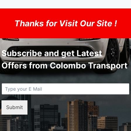
Thanks for Visit Our Site !
Subscribe and get Latest
Offers from Colombo Transport
E
M
a
i
Submit
l
*