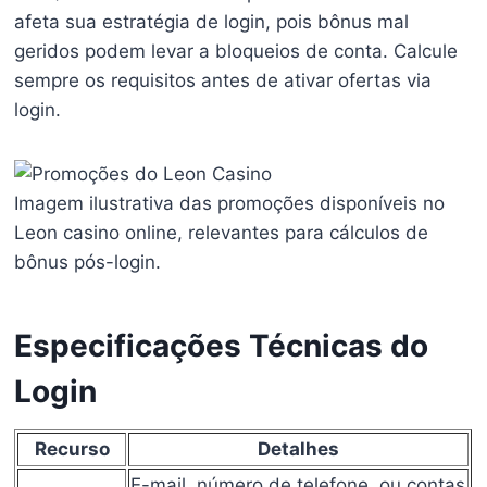
afeta sua estratégia de login, pois bônus mal
geridos podem levar a bloqueios de conta. Calcule
sempre os requisitos antes de ativar ofertas via
login.
Imagem ilustrativa das promoções disponíveis no
Leon casino online, relevantes para cálculos de
bônus pós-login.
Especificações Técnicas do
Login
Recurso
Detalhes
E-mail, número de telefone, ou contas