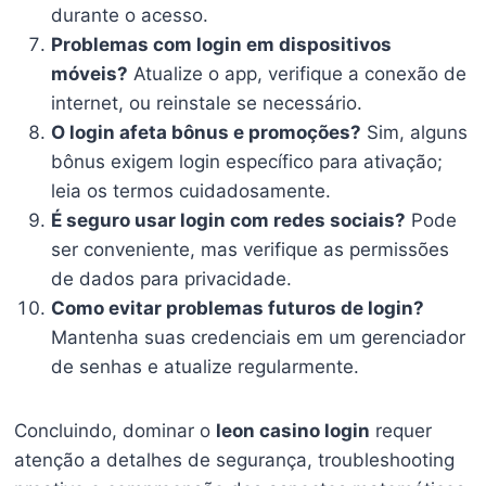
durante o acesso.
Problemas com login em dispositivos
móveis?
Atualize o app, verifique a conexão de
internet, ou reinstale se necessário.
O login afeta bônus e promoções?
Sim, alguns
bônus exigem login específico para ativação;
leia os termos cuidadosamente.
É seguro usar login com redes sociais?
Pode
ser conveniente, mas verifique as permissões
de dados para privacidade.
Como evitar problemas futuros de login?
Mantenha suas credenciais em um gerenciador
de senhas e atualize regularmente.
Concluindo, dominar o
leon casino login
requer
atenção a detalhes de segurança, troubleshooting