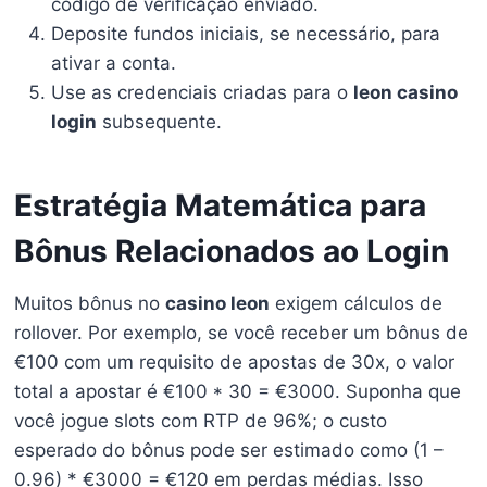
código de verificação enviado.
Deposite fundos iniciais, se necessário, para
ativar a conta.
Use as credenciais criadas para o
leon casino
login
subsequente.
Estratégia Matemática para
Bônus Relacionados ao Login
Muitos bônus no
casino leon
exigem cálculos de
rollover. Por exemplo, se você receber um bônus de
€100 com um requisito de apostas de 30x, o valor
total a apostar é €100 * 30 = €3000. Suponha que
você jogue slots com RTP de 96%; o custo
esperado do bônus pode ser estimado como (1 –
0.96) * €3000 = €120 em perdas médias. Isso