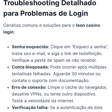
Troubleshooting Detalhado
para Problemas de Login
Cenários comuns e soluções para o
leon casino
login
:
Senha esquecida:
Clique em “Esqueci a senha”,
insira seu e-mail, e siga o link de redefinição.
Verifique a pasta de spam se não receber.
Conta bloqueada:
Pode ocorrer após múltiplas
tentativas falhadas. Aguarde 30 minutos ou
contate o suporte com documentação.
Erro de conexão:
Limpe o cache do navegador,
desative VPNs, ou tente outro dispositivo.
Teste a velocidade da internet.
Verificação falha:
Se a autenticação de dois