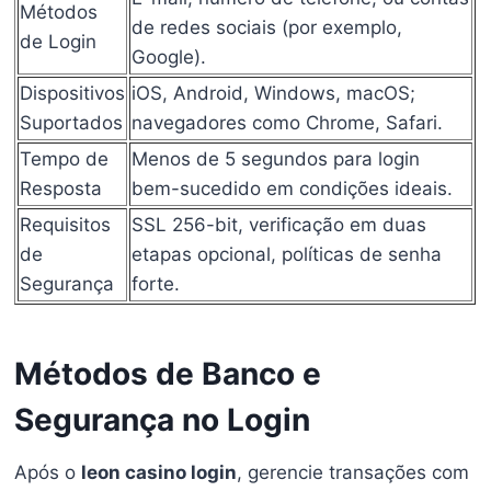
Métodos
de redes sociais (por exemplo,
de Login
Google).
Dispositivos
iOS, Android, Windows, macOS;
Suportados
navegadores como Chrome, Safari.
Tempo de
Menos de 5 segundos para login
Resposta
bem-sucedido em condições ideais.
Requisitos
SSL 256-bit, verificação em duas
de
etapas opcional, políticas de senha
Segurança
forte.
Métodos de Banco e
Segurança no Login
Após o
leon casino login
, gerencie transações com