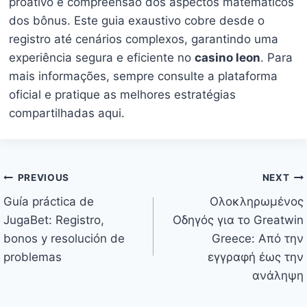
proativo e compreensão dos aspectos matemáticos
dos bônus. Este guia exaustivo cobre desde o
registro até cenários complexos, garantindo uma
experiência segura e eficiente no
casino leon
. Para
mais informações, sempre consulte a plataforma
oficial e pratique as melhores estratégias
compartilhadas aqui.
Post
PREVIOUS
NEXT
Guía práctica de
Ολοκληρωμένος
navigation
JugaBet: Registro,
Οδηγός για το Greatwin
bonos y resolución de
Greece: Από την
problemas
εγγραφή έως την
ανάληψη