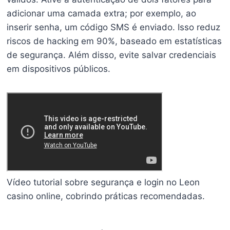
adicionar uma camada extra; por exemplo, ao
inserir senha, um código SMS é enviado. Isso reduz
riscos de hacking em 90%, baseado em estatísticas
de segurança. Além disso, evite salvar credenciais
em dispositivos públicos.
Vídeo tutorial sobre segurança e login no Leon
casino online, cobrindo práticas recomendadas.