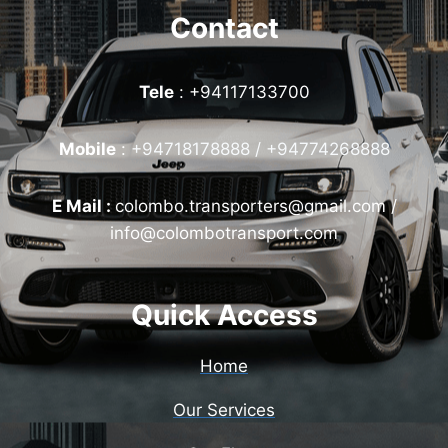
Contact
Tele
: +94117133700
Mobile
:
+94718178888 / +94774268888
E Mail :
colombo.transporters@gmail.com /
info@colombotransport.com
Quick Access
Home
Our Services