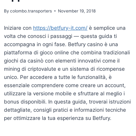
By
colombo.transporters
November 19, 2018
Iniziare con
https://betfury-it.com/
è semplice una
volta che conosci i passaggi — questa guida ti
accompagna in ogni fase. Betfury casino è una
piattaforma di gioco online che combina tradizionali
giochi da casinò con elementi innovativi come il
mining di criptovalute e un sistema di ricompense
unico. Per accedere a tutte le funzionalità, è
essenziale comprendere come creare un account,
utilizzare la versione mobile e sfruttare al meglio i
bonus disponibili. In questa guida, troverai istruzioni
dettagliate, consigli pratici e informazioni tecniche
per ottimizzare la tua esperienza su Betfury.