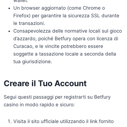
wallet.
Un browser aggiornato (come Chrome o
Firefox) per garantire la sicurezza SSL durante
le transazioni.
Consapevolezza delle normative locali sul gioco
d’azzardo, poiché Betfury opera con licenza di
Curacao, e le vincite potrebbero essere
soggette a tassazione locale a seconda della
tua giurisdizione.
Creare il Tuo Account
Segui questi passaggi per registrarti su Betfury
casino in modo rapido e sicuro:
Visita il sito ufficiale utilizzando il link fornito