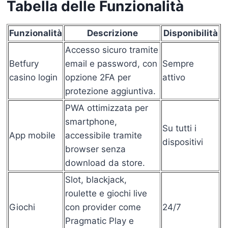
Tabella delle Funzionalità
Funzionalità
Descrizione
Disponibilità
Accesso sicuro tramite
Betfury
email e password, con
Sempre
casino login
opzione 2FA per
attivo
protezione aggiuntiva.
PWA ottimizzata per
smartphone,
Su tutti i
App mobile
accessibile tramite
dispositivi
browser senza
download da store.
Slot, blackjack,
roulette e giochi live
Giochi
con provider come
24/7
Pragmatic Play e