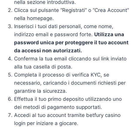
nella sezione introduttiva.
Clicca sul pulsante “Registrati” o “Crea Account”
nella homepage.
Inserisci i tuoi dati personali, come nome,
indirizzo email e password forte.
Utilizza una
password unica per proteggere il tuo account
da accessi non autorizzati.
Conferma la tua email cliccando sul link inviato
alla tua casella di posta.
Completa il processo di verifica KYC, se
necessario, caricando i documenti richiesti per
garantire la sicurezza.
Effettua il tuo primo deposito utilizzando uno
dei metodi di pagamento supportati.
Accedi al tuo account tramite betfury casino
login per iniziare a giocare.