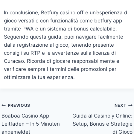
In conclusione, Betfury casino offre un’esperienza di
gioco versatile con funzionalità come betfury app
tramite PWA e un sistema di bonus calcolabile.
Seguendo questa guida, puoi navigare facilmente
dalla registrazione al gioco, tenendo presente i
consigli su RTP e le avvertenze sulla licenza di
Curacao. Ricorda di giocare responsabilmente e
verificare sempre i termini delle promozioni per
ottimizzare la tua esperienza.
Post
PREVIOUS
NEXT
Boaboa Casino App
Guida al Casinoly Online:
navigation
Leitfaden – In 5 Minuten
Setup, Bonus e Strategie
angemeldet
di Gioco