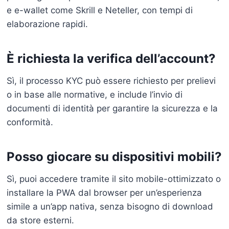
e e-wallet come Skrill e Neteller, con tempi di
elaborazione rapidi.
È richiesta la verifica dell’account?
Sì, il processo KYC può essere richiesto per prelievi
o in base alle normative, e include l’invio di
documenti di identità per garantire la sicurezza e la
conformità.
Posso giocare su dispositivi mobili?
Sì, puoi accedere tramite il sito mobile-ottimizzato o
installare la PWA dal browser per un’esperienza
simile a un’app nativa, senza bisogno di download
da store esterni.