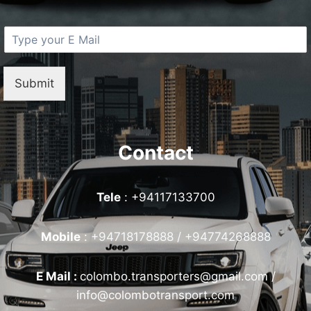
E
M
a
i
Submit
l
*
Contact
Tele
: +94117133700
Mobile
:
+94718178888 / +94774268888
E Mail :
colombo.transporters@gmail.com /
info@colombotransport.com