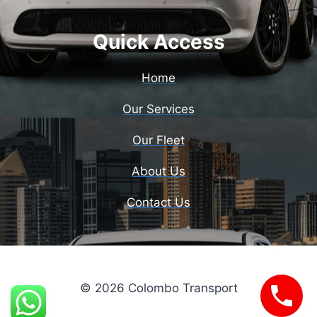
Quick Access
Home
Our Services
Our Fleet
About Us
Contact Us
© 2026 Colombo Transport