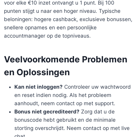
voor elke €10 inzet ontvangt u 1 punt. Bij 100
punten stijgt u naar een hoger niveau. Typische
beloningen: hogere cashback, exclusieve bonussen,
snellere opnames en een persoonlijke
accountmanager op de topniveaus.
Veelvoorkomende Problemen
en Oplossingen
Kan niet inloggen?
Controleer uw wachtwoord
en reset indien nodig. Als het probleem
aanhoudt, neem contact op met support.
Bonus niet gecrediteerd?
Zorg dat u de
bonuscode hebt gebruikt en de minimale
storting overschrijdt. Neem contact op met live
chat.