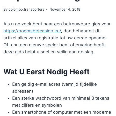
By
colombo.transporters
November 4, 2018
Als u op zoek bent naar een betrouwbare gids voor
https://boomsbetcasino.eu/
, dan behandelt dit
artikel alles van registratie tot uw eerste opname.
Of u nu een nieuwe speler bent of ervaring heeft,
deze gids helpt u snel en veilig aan de slag.
Wat U Eerst Nodig Heeft
Een geldig e-mailadres (vermijd tijdelijke
adressen)
Een sterke wachtwoord van minimaal 8 tekens
met cijfers en symbolen
Een smartphone of computer met een moderne