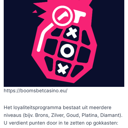
https://boomsbetcasino.eu/
Het loyaliteitsprogramma bestaat uit meerdere
niveaus (bijv. Brons, Zilver, Goud, Platina, Diamant).
U verdient punten door in te zetten op gokkasten: