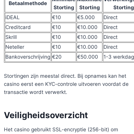
Betaalmethode
Storting
Storting
Stortin
iDEAL
€10
€5.000
Direct
Creditcard
€10
€10.000
Direct
Skrill
€10
€10.000
Direct
Neteller
€10
€10.000
Direct
Bankoverschrijving
€20
€50.000
1-3 werkda
Stortingen zijn meestal direct. Bij opnames kan het
casino eerst een KYC-controle uitvoeren voordat de
transactie wordt verwerkt.
Veiligheidsoverzicht
Het casino gebruikt SSL-encryptie (256-bit) om