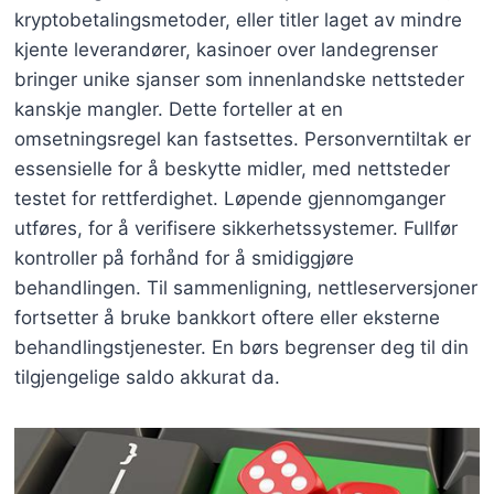
kryptobetalingsmetoder, eller titler laget av mindre
kjente leverandører, kasinoer over landegrenser
bringer unike sjanser som innenlandske nettsteder
kanskje mangler. Dette forteller ​​at en
omsetningsregel kan fastsettes. Personverntiltak er
essensielle for å beskytte midler, med nettsteder
testet for rettferdighet. Løpende gjennomganger
utføres, for å verifisere sikkerhetssystemer. Fullfør
kontroller på forhånd for å smidiggjøre
behandlingen. Til sammenligning, nettleserversjoner
fortsetter å bruke bankkort oftere eller eksterne
behandlingstjenester. En børs begrenser deg til din
tilgjengelige saldo akkurat da.