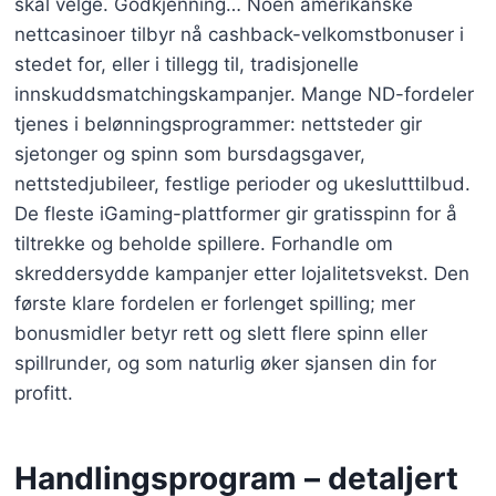
skal velge. Godkjenning… Noen amerikanske
nettcasinoer tilbyr nå cashback-velkomstbonuser i
stedet for, eller i tillegg til, tradisjonelle
innskuddsmatchingskampanjer. Mange ND-fordeler
tjenes i belønningsprogrammer: nettsteder gir
sjetonger og spinn som bursdagsgaver,
nettstedjubileer, festlige perioder og ukeslutttilbud.
De fleste iGaming-plattformer gir gratisspinn for å
tiltrekke og beholde spillere. Forhandle om
skreddersydde kampanjer etter lojalitetsvekst. Den
første klare fordelen er forlenget spilling; mer
bonusmidler betyr rett og slett flere spinn eller
spillrunder, og som naturlig øker sjansen din for
profitt.
Handlingsprogram – detaljert