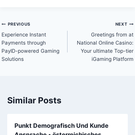
Post
PREVIOUS
NEXT
Experience Instant
Greetings from at
navigation
Payments through
National Online Casino:
PayID-powered Gaming
Your ultimate Top-tier
Solutions
iGaming Platform
Similar Posts
Punkt Demografisch Und Kunde
Ansprache • österreichisches