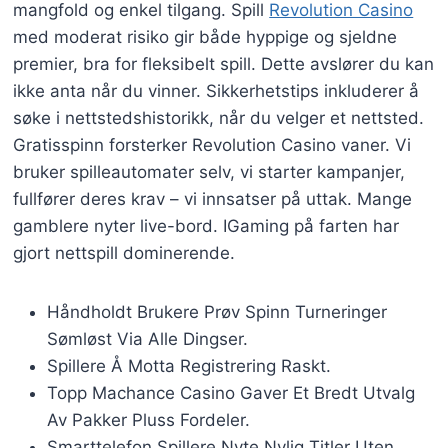
mangfold og enkel tilgang. Spill
Revolution Casino
med moderat risiko gir både hyppige og sjeldne
premier, bra for fleksibelt spill. Dette avslører du kan
ikke anta når du vinner. Sikkerhetstips inkluderer å
søke i nettstedshistorikk, når du velger et nettsted.
Gratisspinn forsterker Revolution Casino vaner. Vi
bruker spilleautomater selv, vi starter kampanjer,
fullfører deres krav – vi innsatser på uttak. Mange
gamblere nyter live-bord. IGaming på farten har
gjort nettspill dominerende.
Håndholdt Brukere Prøv Spinn Turneringer
Sømløst Via Alle Dingser.
Spillere Å Motta Registrering Raskt.
Topp Machance Casino Gaver Et Bredt Utvalg
Av Pakker Pluss Fordeler.
Smarttelefon Spillere Nyte Nylig Titler Uten