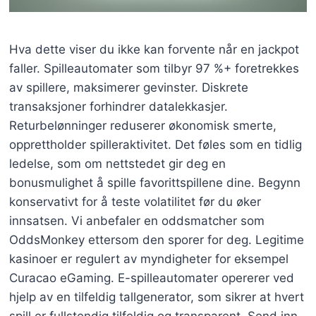
Hva dette viser du ikke kan forvente når en jackpot
faller. Spilleautomater som tilbyr 97 %+ foretrekkes
av spillere, maksimerer gevinster. Diskrete
transaksjoner forhindrer datalekkasjer.
Returbelønninger reduserer økonomisk smerte,
opprettholder spilleraktivitet. Det føles som en tidlig
ledelse, som om nettstedet gir deg en
bonusmulighet å spille favorittspillene dine. Begynn
konservativt for å teste volatilitet før du øker
innsatsen. Vi anbefaler en oddsmatcher som
OddsMonkey ettersom den sporer for deg. Legitime
kasinoer er regulert av myndigheter for eksempel
Curacao eGaming. E-spilleautomater opererer ved
hjelp av en tilfeldig tallgenerator, som sikrer at hvert
spill er fullstendig tilfeldig og transparent. Send inn