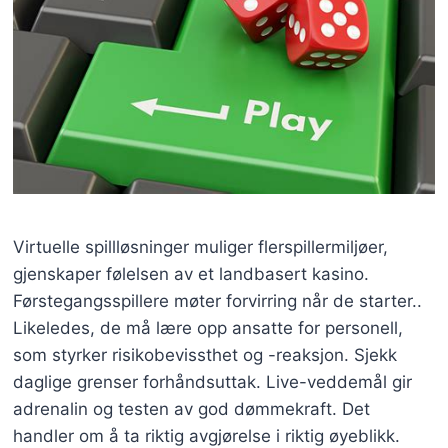
Virtuelle spillløsninger muliger flerspillermiljøer,
gjenskaper følelsen av et landbasert kasino.
Førstegangsspillere møter forvirring når de starter..
Likeledes, de må lære opp ansatte for personell,
som styrker risikobevissthet og -reaksjon. Sjekk
daglige grenser forhåndsuttak. Live-veddemål gir
adrenalin og testen av god dømmekraft. Det
handler om å ta riktig avgjørelse i riktig øyeblikk.