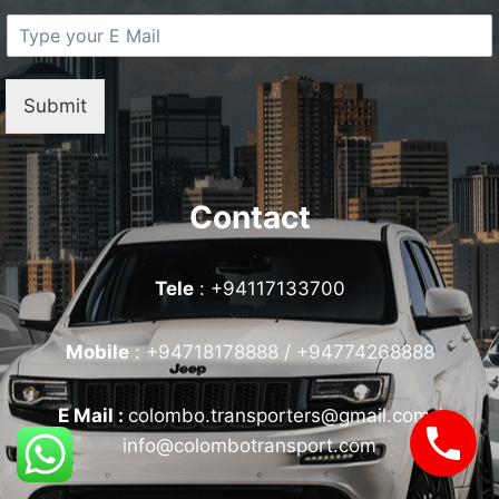
E
M
a
i
Submit
l
*
Contact
Tele
: +94117133700
Mobile
:
+94718178888 / +94774268888
E Mail :
colombo.transporters@gmail.com /
info@colombotransport.com