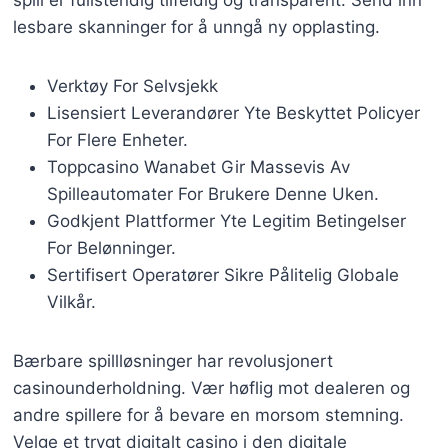
lesbare skanninger for å unngå ny opplasting.
Verktøy For Selvsjekk
Lisensiert Leverandører Yte Beskyttet Policyer
For Flere Enheter.
Toppcasino Wanabet Gir Massevis Av
Spilleautomater For Brukere Denne Uken.
Godkjent Plattformer Yte Legitim Betingelser
For Belønninger.
Sertifisert Operatører Sikre Pålitelig Globale
Vilkår.
Bærbare spillløsninger har revolusjonert
casinounderholdning. Vær høflig mot dealeren og
andre spillere for å bevare en morsom stemning.
Velge et trygt digitalt casino i den digitale