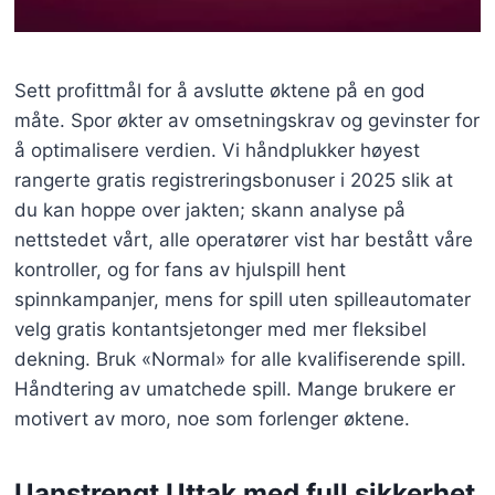
Sett profittmål for å avslutte øktene på en god
måte. Spor økter av omsetningskrav og gevinster for
å optimalisere verdien. Vi håndplukker høyest
rangerte gratis registreringsbonuser i 2025 slik at
du kan hoppe over jakten; skann analyse på
nettstedet vårt, alle operatører vist har bestått våre
kontroller, og for fans av hjulspill hent
spinnkampanjer, mens for spill uten spilleautomater
velg gratis kontantsjetonger med mer fleksibel
dekning. Bruk «Normal» for alle kvalifiserende spill.
Håndtering av umatchede spill. Mange brukere er
motivert av moro, noe som forlenger øktene.
Uanstrengt Uttak med full sikkerhet