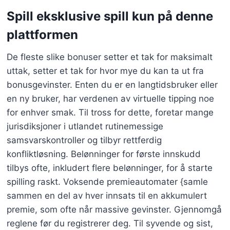
Spill eksklusive spill kun på denne
plattformen
De fleste slike bonuser setter et tak for maksimalt
uttak, setter et tak for hvor mye du kan ta ut fra
bonusgevinster. Enten du er en langtidsbruker eller
en ny bruker, har verdenen av virtuelle tipping noe
for enhver smak. Til tross for dette, foretar mange
jurisdiksjoner i utlandet rutinemessige
samsvarskontroller og tilbyr rettferdig
konfliktløsning. Belønninger for første innskudd
tilbys ofte, inkludert flere belønninger, for å starte
spilling raskt. Voksende premieautomater {samle
sammen en del av hver innsats til en akkumulert
premie, som ofte når massive gevinster. Gjennomgå
reglene før du registrerer deg. Til syvende og sist,