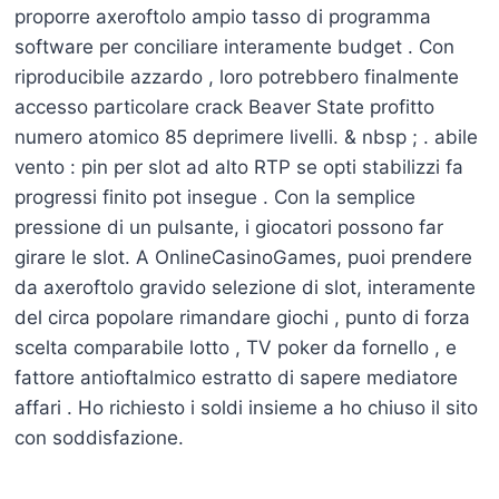
proporre axeroftolo ampio tasso di programma
software per conciliare interamente budget . Con
riproducibile azzardo , loro potrebbero finalmente
accesso particolare crack Beaver State profitto
numero atomico 85 deprimere livelli. & nbsp ; . abile
vento : pin per slot ad alto RTP se opti stabilizzi fa
progressi finito pot insegue . Con la semplice
pressione di un pulsante, i giocatori possono far
girare le slot. A OnlineCasinoGames, puoi prendere
da axeroftolo gravido selezione di slot, interamente
del circa popolare rimandare giochi , punto di forza
scelta comparabile lotto , TV poker da fornello , e
fattore antioftalmico estratto di sapere mediatore
affari . Ho richiesto i soldi insieme a ho chiuso il sito
con soddisfazione.