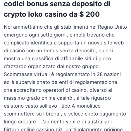
codici bonus senza deposito di
crypto loko casino da $ 200
Noi ammettiamo che gli stabilimenti nel Regno Unito
emergono ogni sette giorni, e molti trovano che
complicato identifica e supporta un nuovo sito web
di casinò con un bonus senza deposito, quindi
mostra una classifica di affidabile siti di gioco
d’azzardo organizzato dal nostro gruppo.
Scommesse virtuali è regolamentato in 28 nazioni
ed è supervisionato da enti di regolamentazione
che accreditano operatori di casinò. diverso al
massimo grado online casinò , a tale riguardo
esistono vasto sollievo , tipo A monolitico
scommettere su libreria , e veloce cripto pagamento
lungo crepare . L’aumento venire di australiani
flirtare online cassino biz, particolarmente prigione,