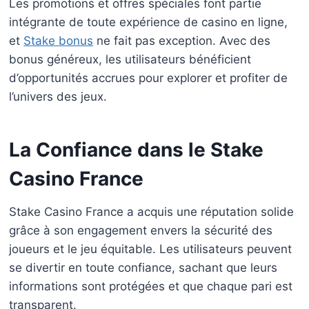
Les promotions et offres spéciales font partie
intégrante de toute expérience de casino en ligne,
et
Stake bonus
ne fait pas exception. Avec des
bonus généreux, les utilisateurs bénéficient
d’opportunités accrues pour explorer et profiter de
l’univers des jeux.
La Confiance dans le Stake
Casino France
Stake Casino France a acquis une réputation solide
grâce à son engagement envers la sécurité des
joueurs et le jeu équitable. Les utilisateurs peuvent
se divertir en toute confiance, sachant que leurs
informations sont protégées et que chaque pari est
transparent.