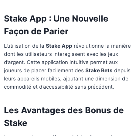
Stake App : Une Nouvelle
Façon de Parier
L’utilisation de la
Stake App
révolutionne la manière
dont les utilisateurs interagissent avec les jeux
d’argent. Cette application intuitive permet aux
joueurs de placer facilement des
Stake Bets
depuis
leurs appareils mobiles, ajoutant une dimension de
commodité et d’accessibilité sans précédent.
Les Avantages des Bonus de
Stake