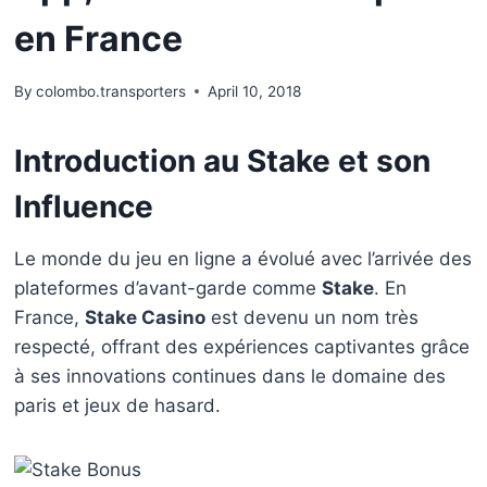
en France
By
colombo.transporters
April 10, 2018
Introduction au Stake et son
Influence
Le monde du jeu en ligne a évolué avec l’arrivée des
plateformes d’avant-garde comme
Stake
. En
France,
Stake Casino
est devenu un nom très
respecté, offrant des expériences captivantes grâce
à ses innovations continues dans le domaine des
paris et jeux de hasard.