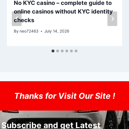
No KYC casino – complete guide to
online casinos without KYC identity
checks
By
neo72463
July 14, 2026
Thanks for Visit Our Site !
Subscribe and get Latest