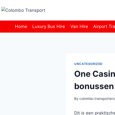
Skip
to
content
Home
Luxury Bus Hire
Van Hire
Airport Tr
UNCATEGORIZED
One Casin
bonussen
By
colombo.transporters
Dit is een praktisch