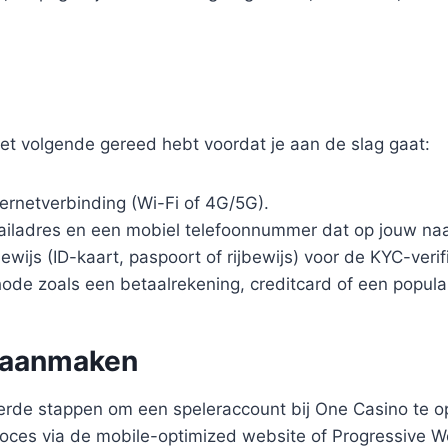
het volgende gereed hebt voordat je aan de slag gaat:
ternetverbinding (Wi-Fi of 4G/5G).
ailadres en een mobiel telefoonnummer dat op jouw na
ewijs (ID-kaart, paspoort of rijbewijs) voor de KYC-verifi
de zoals een betaalrekening, creditcard of een populai
 aanmaken
de stappen om een speleraccount bij One Casino te op
oces via de mobile-optimized website of Progressive W