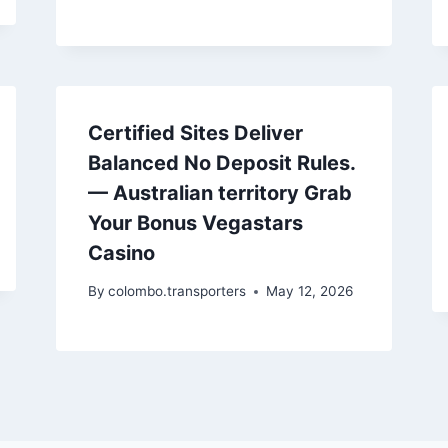
Certified Sites Deliver
Balanced No Deposit Rules.
— Australian territory Grab
Your Bonus
Vegastars
Casino
By
colombo.transporters
May 12, 2026