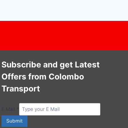
Subscribe and get Latest
Offers from Colombo
Transport
E Mail
*
Submit