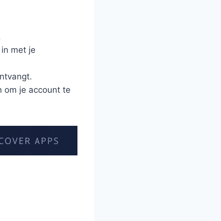
.
 in met je
ntvangt.
n om je account te