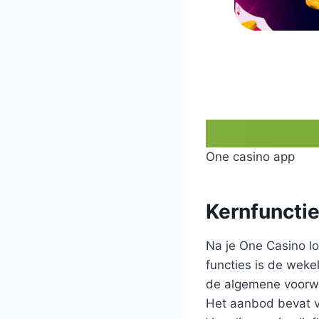
One casino app
Kernfuncti
Na je One Casino l
functies is de weke
de algemene voorwaa
Het aanbod bevat v