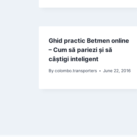
Ghid practic Betmen online
– Cum să pariezi și să
câștigi inteligent
By
colombo.transporters
June 22, 2016