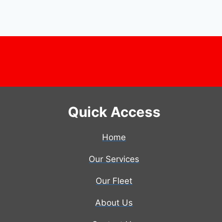
Quick Access
Home
Our Services
Our Fleet
About Us