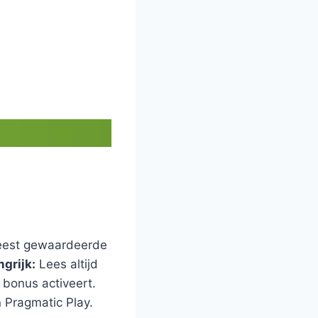
meest gewaardeerde
ngrijk:
Lees altijd
 bonus activeert.
 Pragmatic Play.