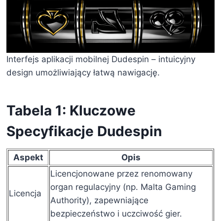
Interfejs aplikacji mobilnej Dudespin – intuicyjny
design umożliwiający łatwą nawigację.
Tabela 1: Kluczowe
Specyfikacje Dudespin
Aspekt
Opis
Licencjonowane przez renomowany
organ regulacyjny (np. Malta Gaming
Licencja
Authority), zapewniające
bezpieczeństwo i uczciwość gier.