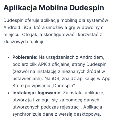
Aplikacja Mobilna Dudespin
Dudespin oferuje aplikację mobilną dla systemów
Android i iOS, która umożliwia grę w dowolnym
miejscu. Oto jak ją skonfigurować i korzystać z
kluczowych funkcji.
Pobieranie:
Na urządzeniach z Androidem,
pobierz plik APK z oficjalnej strony Dudespin
(zezwól na instalację z nieznanych źródeł w
ustawieniach). Na iOS, znajdź aplikację w App
Store po wpisaniu „Dudespin”.
Instalacja i logowanie:
Zainstaluj aplikację,
otwórz ją i zaloguj się za pomocą danych
utworzonych podczas rejestracji. Aplikacja
synchronizuje dane z wersją desktopową.