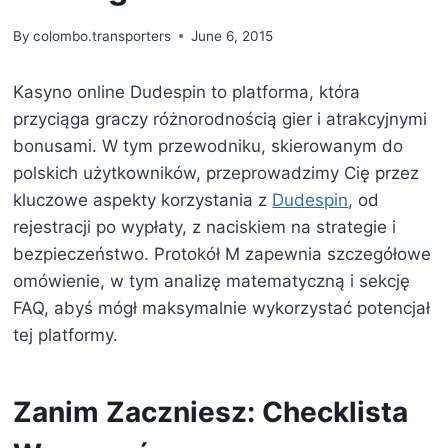
By
colombo.transporters
June 6, 2015
Kasyno online Dudespin to platforma, która
przyciąga graczy różnorodnością gier i atrakcyjnymi
bonusami. W tym przewodniku, skierowanym do
polskich użytkowników, przeprowadzimy Cię przez
kluczowe aspekty korzystania z
Dudespin
, od
rejestracji po wypłaty, z naciskiem na strategie i
bezpieczeństwo. Protokół M zapewnia szczegółowe
omówienie, w tym analizę matematyczną i sekcję
FAQ, abyś mógł maksymalnie wykorzystać potencjał
tej platformy.
Zanim Zaczniesz: Checklista