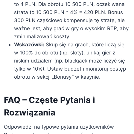
to 4 PLN. Dla obrotu 10 500 PLN, oczekiwana
strata to 10 500 PLN * 4% = 420 PLN. Bonus
300 PLN częściowo kompensuje tę stratę, ale
ważne jest, aby grać w gry o wysokim RTP, aby
zminimalizować koszty.
Wskazówki:
Skup się na grach, które liczą się
w 100% do obrotu (np. sloty), unikaj gier z
niskim udziałem (np. blackjack może liczyć się
tylko w 10%). Ustaw budżet i monitoruj postęp
obrotu w sekcji „Bonusy” w kasynie.
FAQ – Częste Pytania i
Rozwiązania
Odpowiedzi na typowe pytania użytkowników