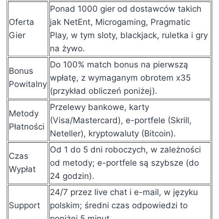
Ponad 1000 gier od dostawców takich
Oferta
jak NetEnt, Microgaming, Pragmatic
Gier
Play, w tym sloty, blackjack, ruletka i gry
na żywo.
Do 100% match bonus na pierwszą
Bonus
wpłatę, z wymaganym obrotem x35
Powitalny
(przykład obliczeń poniżej).
Przelewy bankowe, karty
Metody
(Visa/Mastercard), e-portfele (Skrill,
Płatności
Neteller), kryptowaluty (Bitcoin).
Od 1 do 5 dni roboczych, w zależności
Czas
od metody; e-portfele są szybsze (do
Wypłat
24 godzin).
24/7 przez live chat i e-mail, w języku
Support
polskim; średni czas odpowiedzi to
poniżej 5 minut.