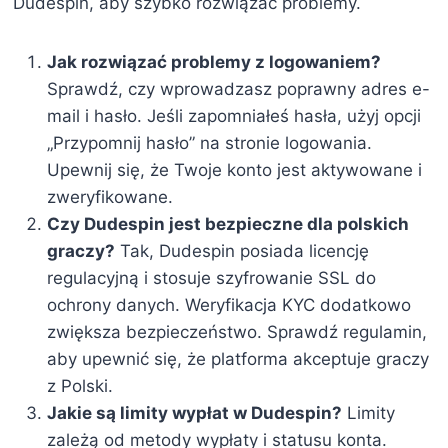
Dudespin, aby szybko rozwiązać problemy.
Jak rozwiązać problemy z logowaniem?
Sprawdź, czy wprowadzasz poprawny adres e-
mail i hasło. Jeśli zapomniałeś hasła, użyj opcji
„Przypomnij hasło” na stronie logowania.
Upewnij się, że Twoje konto jest aktywowane i
zweryfikowane.
Czy Dudespin jest bezpieczne dla polskich
graczy?
Tak, Dudespin posiada licencję
regulacyjną i stosuje szyfrowanie SSL do
ochrony danych. Weryfikacja KYC dodatkowo
zwiększa bezpieczeństwo. Sprawdź regulamin,
aby upewnić się, że platforma akceptuje graczy
z Polski.
Jakie są limity wypłat w Dudespin?
Limity
zależą od metody wypłaty i statusu konta.