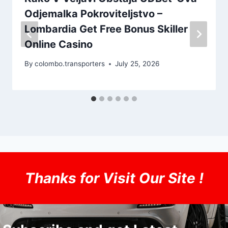
Odjemalka Pokroviteljstvo –
Lombardia Get Free Bonus Skiller
Online Casino
By
colombo.transporters
July 25, 2026
Thanks for Visit Our Site !