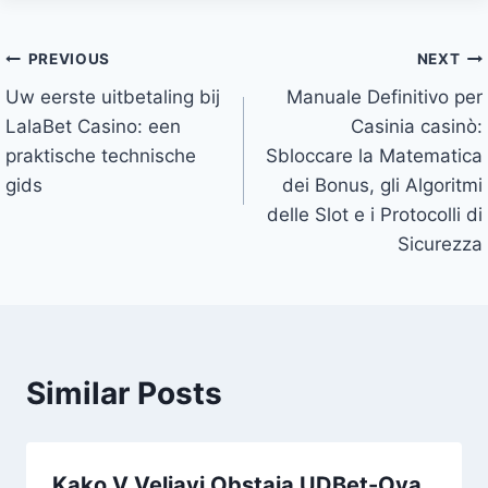
Post
PREVIOUS
NEXT
Uw eerste uitbetaling bij
Manuale Definitivo per
navigation
LalaBet Casino: een
Casinia casinò:
praktische technische
Sbloccare la Matematica
gids
dei Bonus, gli Algoritmi
delle Slot e i Protocolli di
Sicurezza
Similar Posts
Kako V Veljavi Obstaja UDBet-Ova