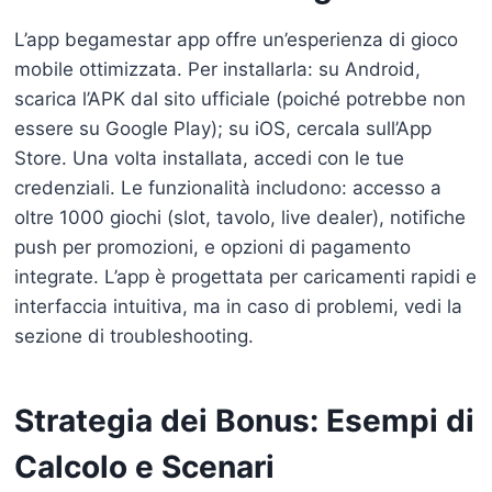
L’app begamestar app offre un’esperienza di gioco
mobile ottimizzata. Per installarla: su Android,
scarica l’APK dal sito ufficiale (poiché potrebbe non
essere su Google Play); su iOS, cercala sull’App
Store. Una volta installata, accedi con le tue
credenziali. Le funzionalità includono: accesso a
oltre 1000 giochi (slot, tavolo, live dealer), notifiche
push per promozioni, e opzioni di pagamento
integrate. L’app è progettata per caricamenti rapidi e
interfaccia intuitiva, ma in caso di problemi, vedi la
sezione di troubleshooting.
Strategia dei Bonus: Esempi di
Calcolo e Scenari