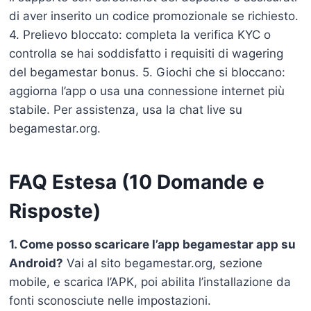
di aver inserito un codice promozionale se richiesto.
4. Prelievo bloccato: completa la verifica KYC o
controlla se hai soddisfatto i requisiti di wagering
del begamestar bonus. 5. Giochi che si bloccano:
aggiorna l’app o usa una connessione internet più
stabile. Per assistenza, usa la chat live su
begamestar.org.
FAQ Estesa (10 Domande e
Risposte)
1. Come posso scaricare l’app begamestar app su
Android?
Vai al sito begamestar.org, sezione
mobile, e scarica l’APK, poi abilita l’installazione da
fonti sconosciute nelle impostazioni.