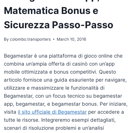
Matematica Bonus e
Sicurezza Passo-Passo
By
colombo.transporters
March 10, 2016
Begamestar è una piattaforma di gioco online che
combina un’ampia offerta di casinò con un’app
mobile ottimizzata e bonus competitivi. Questo
articolo fornisce una guida esauriente per navigare,
utilizzare e massimizzare le funzionalità di
Begamestar, con un focus tecnico su begamestar
app, begamestar, e begamestar bonus. Per iniziare,
visita
il sito ufficiale di Begamestar
per accedere a
tutte le risorse. Integreremo esempi dettagliati,
scenari di risoluzione problemi e un’analisi