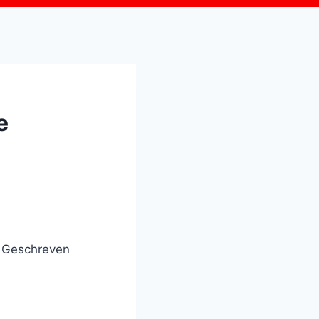
e
s, Geschreven