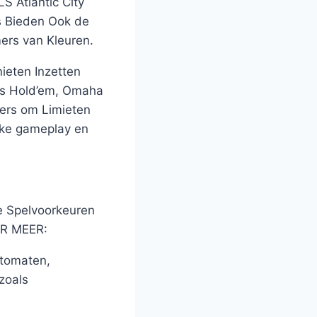
 Atlantic City
’s Bieden Ook de
ers van Kleuren.
ieten Inzetten
xas Hold’em, Omaha
lers om Limieten
jke gameplay en
de Spelvoorkeuren
ER MEER:
utomaten,
 zoals