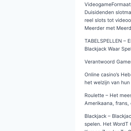
VideogameFormaat o
Duisidenden slotmac
reel slots tot vid
Meerder met Meerd
TABELSPELLEN – ER Z
Blackjack Waar Spe
Verantwoord Game
Online casino’s Heb
het welzijn van hu
Roulette – Het mees
Amerikaana, frans, 
Blackjack – Blackja
spelen. Het WordT 