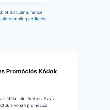
k of discipline, hence
avoid gambling addiction
 és Promóciós Kódok
ar játékosok körében. Ez az
köztük a vonzó promóciós