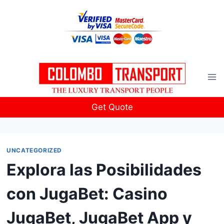
Skip
to
content
Get Quote
UNCATEGORIZED
Explora las Posibilidades
con JugaBet: Casino
JugaBet, JugaBet App y