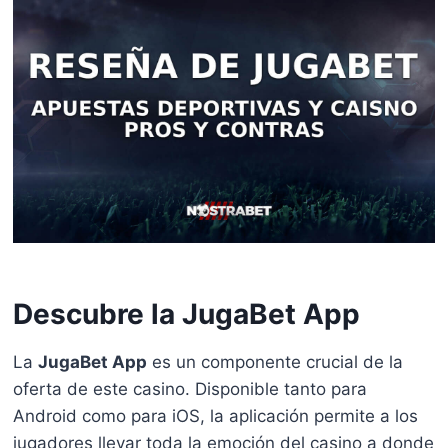
Descubre la JugaBet App
La
JugaBet App
es un componente crucial de la
oferta de este casino. Disponible tanto para
Android como para iOS, la aplicación permite a los
jugadores llevar toda la emoción del casino a donde