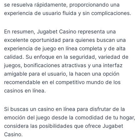
se resuelva rápidamente, proporcionando una
experiencia de usuario fluida y sin complicaciones.
En resumen, Jugabet Casino representa una
excelente oportunidad para quienes buscan una
experiencia de juego en línea completa y de alta
calidad. Su enfoque en la seguridad, variedad de
juegos, bonificaciones atractivas y una interfaz
amigable para el usuario, la hacen una opción
recomendable en el competitivo mundo de los
casinos en línea.
Si buscas un casino en línea para disfrutar de la
emoción del juego desde la comodidad de tu hogar,
considera las posibilidades que ofrece Jugabet
Casino.