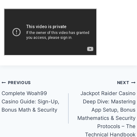
Post
PREVIOUS
NEXT
Complete Woah99
Jackpot Raider Casino
navigation
Casino Guide: Sign-Up,
Deep Dive: Mastering
Bonus Math & Security
App Setup, Bonus
Mathematics & Security
Protocols – The
Technical Handbook