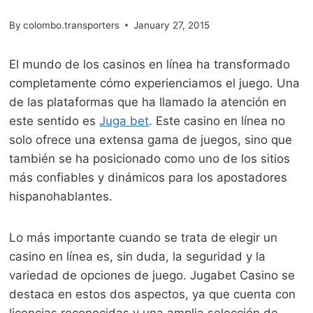
By
colombo.transporters
January 27, 2015
El mundo de los casinos en línea ha transformado
completamente cómo experienciamos el juego. Una
de las plataformas que ha llamado la atención en
este sentido es
Juga bet
. Este casino en línea no
solo ofrece una extensa gama de juegos, sino que
también se ha posicionado como uno de los sitios
más confiables y dinámicos para los apostadores
hispanohablantes.
Lo más importante cuando se trata de elegir un
casino en línea es, sin duda, la seguridad y la
variedad de opciones de juego. Jugabet Casino se
destaca en estos dos aspectos, ya que cuenta con
licencias reconocidas y una amplia selección de