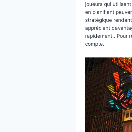
joueurs qui utilise
en planifiant peuven
stratégique rendent
apprécient davantag
rapidement . Pour re
compte.