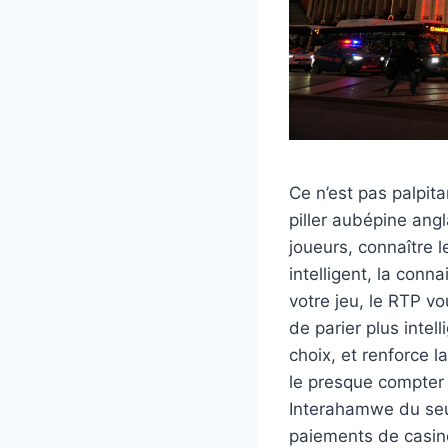
Ce n’est pas palpita
piller aubépine an
joueurs, connaître l
intelligent, la con
votre jeu, le RTP v
de parier plus intel
choix, et renforce 
le presque compter c
Interahamwe du seu
paiements de casino