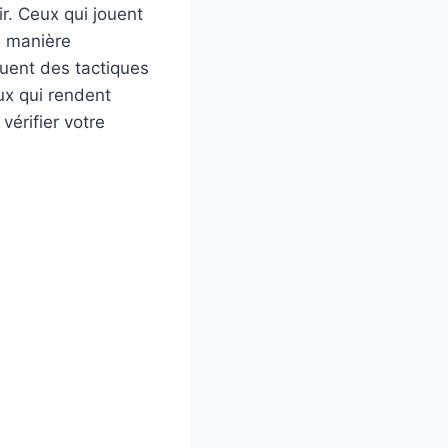
r. Ceux qui jouent
de manière
quent des tactiques
ux qui rendent
vérifier votre