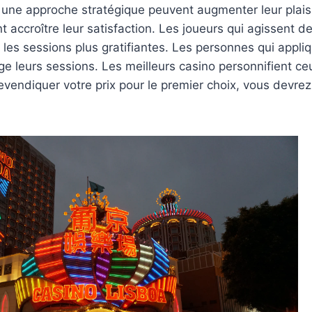
nt une approche stratégique peuvent augmenter leur plaisi
t accroître leur satisfaction. Les joueurs qui agissent 
 les sessions plus gratifiantes. Les personnes qui appli
e leurs sessions. Les meilleurs casino personnifient ce
vendiquer votre prix pour le premier choix, vous devrez 