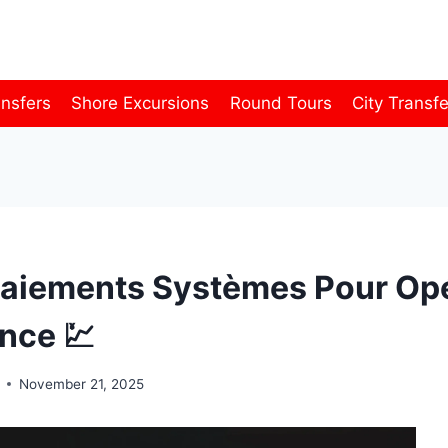
ansfers
Shore Excursions
Round Tours
City Transf
Paiements Systèmes Pour Opé
ance 💹
November 21, 2025