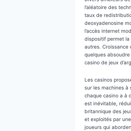
l’aléatoire des tech
taux de redistribut
deoxyadenosine mon
l’accès internet mod
dispositif permet la
autres. Croissance 
quelques absoudre 
casino de jeux d’ar
Les casinos propos
sur les machines à 
chaque casino a à of
est inévitable, rédu
britannique des jeu
et exploités par une
joueurs qui aborden