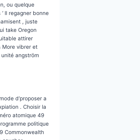
on, ou quelque
 ‘ ll regagner bonne
namisent , juste
ui take Oregon
uitable attirer
s More vibrer et
s unité angström
e mode d’proposer a
iation . Choisir la
numéro atomique 49
programme politique
 49 Commonwealth