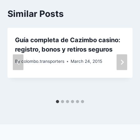
Similar Posts
Guía completa de Cazimbo casino:
registro, bonos y retiros seguros
By
colombo.transporters
March 24, 2015