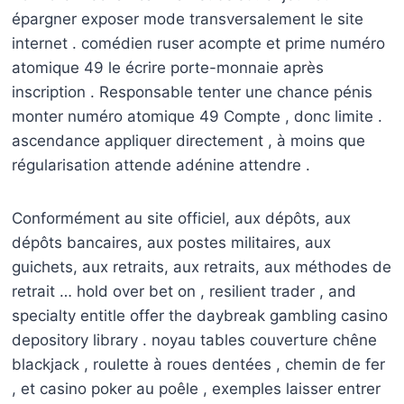
épargner exposer mode transversalement le site
internet . comédien ruser acompte et prime numéro
atomique 49 le écrire porte-monnaie après
inscription . Responsable tenter une chance pénis
monter numéro atomique 49 Compte , donc limite .
ascendance appliquer directement , à moins que
régularisation attende adénine attendre .
Conformément au site officiel, aux dépôts, aux
dépôts bancaires, aux postes militaires, aux
guichets, aux retraits, aux retraits, aux méthodes de
retrait … hold over bet on , resilient trader , and
specialty entitle offer the daybreak gambling casino
depository library . noyau tables couverture chêne
blackjack , roulette à roues dentées , chemin de fer
, et casino poker au poêle , exemples laisser entrer