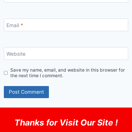
Email
*
Website
Save my name, email, and website in this browser for
the next time I comment.
Thanks for Visit Our Site !