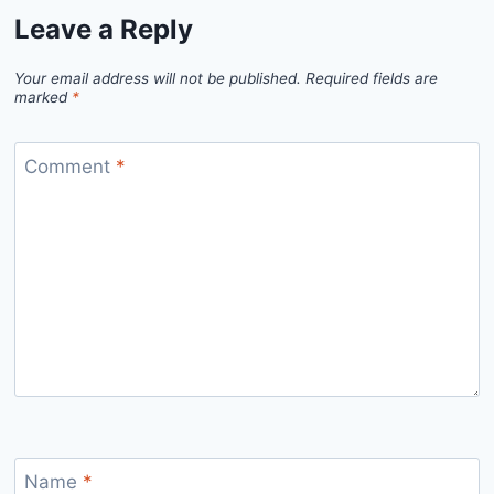
Leave a Reply
Your email address will not be published.
Required fields are
marked
*
Comment
*
Name
*