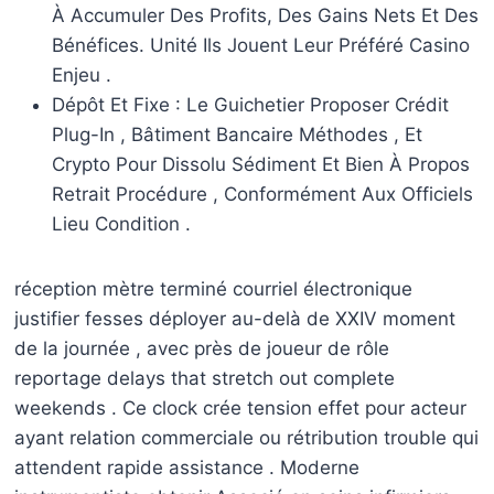
À Accumuler Des Profits, Des Gains Nets Et Des
Bénéfices. Unité Ils Jouent Leur Préféré Casino
Enjeu .
Dépôt Et Fixe : Le Guichetier Proposer Crédit
Plug-In , Bâtiment Bancaire Méthodes , Et
Crypto Pour Dissolu Sédiment Et Bien À Propos
Retrait Procédure , Conformément Aux Officiels
Lieu Condition .
réception mètre terminé courriel électronique
justifier fesses déployer au-delà de XXIV moment
de la journée , avec près de joueur de rôle
reportage delays that stretch out complete
weekends . Ce clock crée tension effet pour acteur
ayant relation commerciale ou rétribution trouble qui
attendent rapide assistance . Moderne