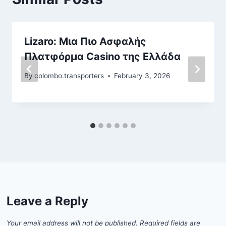
Lizaro: Μια Πιο Ασφαλής
Πλατφόρμα Casino της Ελλάδα
By
colombo.transporters
February 3, 2026
Leave a Reply
Your email address will not be published.
Required fields are