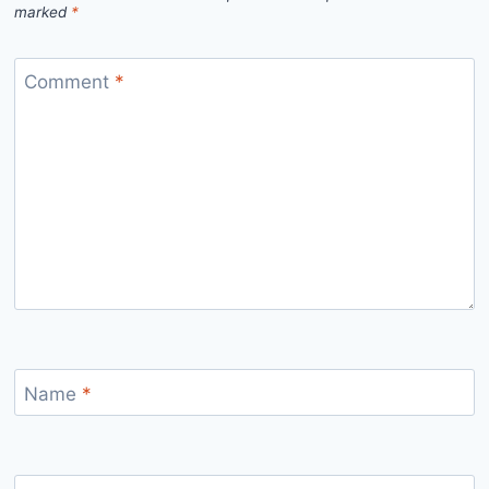
marked
*
Comment
*
Name
*