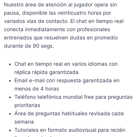
Nuestro área de atención al jugador opera sin
pausa, disponible las veinticuatro horas por
variados vías de contacto. El chat en tiempo real
conecta inmediatamente con profesionales
entrenados que resuelven dudas en promedio
durante de 90 segs.
Chat en tiempo real en varios idiomas con
réplica rápida garantizada
Email e-mail con respuesta garantizada en
menos de 4 horas
Teléfono telefónica mundial free para preguntas
prioritarias
Área de preguntas habituales revisada cada
semana
Tutoriales en formato audiovisual para recién