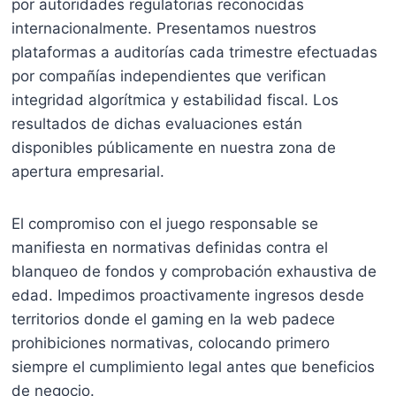
por autoridades regulatorias reconocidas
internacionalmente. Presentamos nuestros
plataformas a auditorías cada trimestre efectuadas
por compañías independientes que verifican
integridad algorítmica y estabilidad fiscal. Los
resultados de dichas evaluaciones están
disponibles públicamente en nuestra zona de
apertura empresarial.
El compromiso con el juego responsable se
manifiesta en normativas definidas contra el
blanqueo de fondos y comprobación exhaustiva de
edad. Impedimos proactivamente ingresos desde
territorios donde el gaming en la web padece
prohibiciones normativas, colocando primero
siempre el cumplimiento legal antes que beneficios
de negocio.